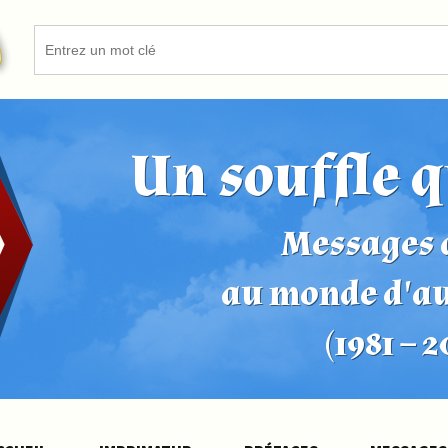
Un souffle q
Messages d
au monde d'a
(1981 – 