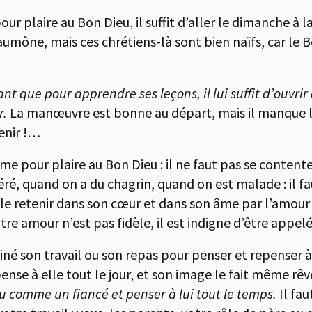
pour plaire au Bon Dieu, il suffit d’aller le dimanche à 
aumône, mais ces chrétiens-là sont bien naïfs, car le
ant que pour apprendre ses leçons, il lui suffit d’ouvrir
r.
La manœuvre est bonne au départ, mais il manque l’esse
enir !…
ême pour plaire au Bon Dieu : il ne faut pas se content
ré, quand on a du chagrin, quand on est malade : il fau
le retenir dans son cœur et dans son âme par l’amour q
tre amour n’est pas fidèle, il est indigne d’être appelé
iné son travail ou son repas pour penser et repenser à
l pense à elle tout le jour, et son image le fait même rê
eu comme un fiancé et penser à lui tout le temps.
Il fau