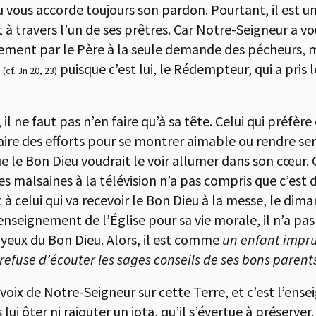
 vous accorde toujours son pardon. Pourtant, il est une
 à travers l’un de ses prêtres. Car Notre-Seigneur a vou
ement par le Père à la seule demande des pécheurs, ma
s
puisque c’est lui, le Rédempteur, qui a pris 
(cf. Jn 20, 23)
il ne faut pas n’en faire qu’à sa tête. Celui qui préfèr
aire des efforts pour se montrer aimable ou rendre serv
e le Bon Dieu voudrait le voir allumer dans son cœur. C
es malsaines à la télévision n’a pas compris que c’est 
t à celui qui va recevoir le Bon Dieu à la messe, le dim
’enseignement de l’Église pour sa vie morale, il n’a pa
x yeux du Bon Dieu. Alors, il est comme
un enfant impru
efuse d’écouter les sages conseils de ses bons parent
la voix de Notre-Seigneur sur cette Terre, et c’est l’en
 lui ôter ni rajouter un iota, qu’il s’évertue à préserve