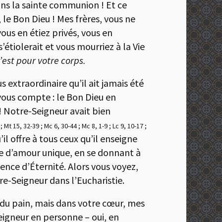
ans la sainte communion ! Et ce
 le Bon Dieu ! Mes frères, vous ne
 vous en étiez privés, vous en
’étiolerait et vous mourriez à la Vie
’est pour votre corps.
us extraordinaire qu’il ait jamais été
ous compte : le Bon Dieu en
! Notre-Seigneur avait bien
 ; Mt 15, 32-39 ; Mc 6, 30-44 ; Mc 8, 1-9 ; Lc 9, 10-17 ;
l offre à tous ceux qu’il enseigne
te d’amour unique, en se donnant à
mence d’Éternité. Alors vous voyez,
tre-Seigneur dans l’Eucharistie.
i du pain, mais dans votre cœur, mes
eigneur en personne – oui, en