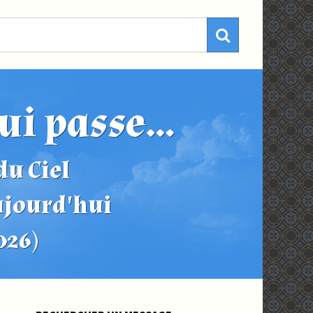
ui passe...
u Ciel
ujourd'hui
2026)