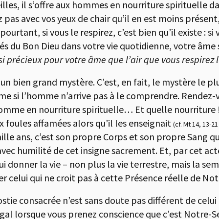
lles, il s’offre aux hommes en nourriture spirituelle d
 pas avec vos yeux de chair qu’il en est moins présent,
pourtant, si vous le respirez, c’est bien qu’il existe : si
ivés du Bon Dieu dans votre vie quotidienne, votre âme s
i précieux pour votre âme que l’air que vous respirez l
, un bien grand mystère. C’est, en fait, le mystère le pl
 si l’homme n’arrive pas à le comprendre. Rendez-v
homme en nourriture spirituelle… Et quelle nourriture 
ux foules affamées alors qu’il les enseignait
(cf. Mt 14, 13-21
le ans, c’est son propre Corps et son propre Sang qu’i
avec humilité de cet insigne sacrement. Et, par cet ac
 donner la vie – non plus la vie terrestre, mais la se
er celui qui ne croit pas à cette Présence réelle de No
hostie consacrée n’est sans doute pas différent de celu
régal lorsque vous prenez conscience que c’est Notre-S