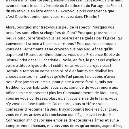
avoir compris le sens véritable du Sacrifice et du Partage du Pain et
du Vin et vous en être enrichis ? Avez-vous pris conscience que
c’est Dieu tout entier que vous recevez dans l’Hostie ?
Alors, pourquoi montrez-vous si peu de respect ? Pourquoi vos
pensées sont-elles si éloignées de Dieu ? Pourquoi priez-vous si
peu ? Pourquoi refusez-vous les prières enseignées par l’Église, qui
conviennent si bien à tous les chrétiens ? Pourquoi vous moquez-
vous des Sacrements et ne croyez-vous pas aux Grâces qu’ils
apportent ? Pourquoi même doutez-vous de la Présence Réelle de
Jésus-Christ dans l’Eucharistie ? Voilà, en fait, le point qui explique
votre attitude hypocrite et indifférente : vous ne croyez plus !
Hormis le temps où votre sensibilité d’enfant avait idéalisé les
choses saintes – si tant est qu’elle l’ait jamais fait -, vous n’avez
peut-être jamais cru ! Mais, pour plaire à votre famille, puis par
tradition ou par habitude, vous avez continué de vous rendre aux
offices en ne respectant plus les Commandements de Dieu : ainsi,
vous ne vous confessez plus, et, s’il vous arrive de le faire, vous
n’y voyez qu’une tradition. Ou encore, vous préférez vous
confesser directement à Dieu. N’ayant point étudié les Évangiles,
vous en êtes arrivés à la conclusion que l’Église avait institué la
Confession afin d’avoir une emprise directe sur les âmes et sur le
comportement humain, et vous vous dites qu’au moins, aujourd’hui,