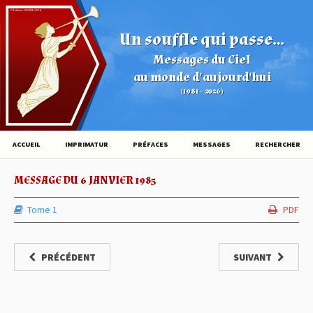
© Éditions HOVINE (2026)
Un souffle qui passe...
Messages du Ciel
au monde d'aujourd'hui
(1981 – 2026)
ACCUEIL
IMPRIMATUR
PRÉFACES
MESSAGES
RECHERCHER
MESSAGE DU 6 JANVIER 1985
Tome 1
PDF
PRÉCÉDENT
SUIVANT