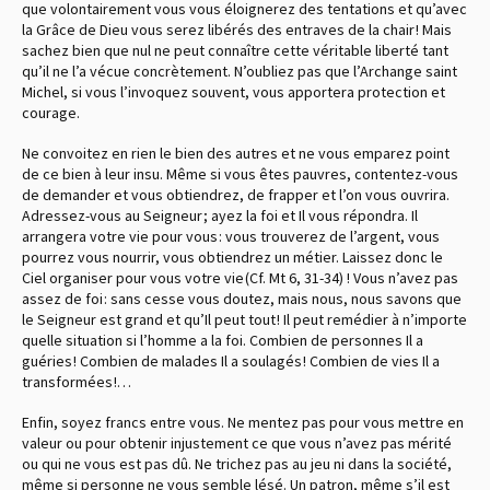
que volontairement vous vous éloignerez des tentations et qu’avec
la Grâce de Dieu vous serez libérés des entraves de la chair ! Mais
sachez bien que nul ne peut connaître cette véritable liberté tant
qu’il ne l’a vécue concrètement. N’oubliez pas que l’Archange saint
Michel, si vous l’invoquez souvent, vous apportera protection et
courage.
Ne convoitez en rien le bien des autres et ne vous emparez point
de ce bien à leur insu. Même si vous êtes pauvres, contentez-vous
de demander et vous obtiendrez, de frapper et l’on vous ouvrira.
Adressez-vous au Seigneur ; ayez la foi et Il vous répondra. Il
arrangera votre vie pour vous : vous trouverez de l’argent, vous
pourrez vous nourrir, vous obtiendrez un métier. Laissez donc le
Ciel organiser pour vous votre vie (Cf. Mt 6, 31-34) ! Vous n’avez pas
assez de foi : sans cesse vous doutez, mais nous, nous savons que
le Seigneur est grand et qu’Il peut tout ! Il peut remédier à n’importe
quelle situation si l’homme a la foi. Combien de personnes Il a
guéries ! Combien de malades Il a soulagés ! Combien de vies Il a
transformées !…
Enfin, soyez francs entre vous. Ne mentez pas pour vous mettre en
valeur ou pour obtenir injustement ce que vous n’avez pas mérité
ou qui ne vous est pas dû. Ne trichez pas au jeu ni dans la société,
même si personne ne vous semble lésé. Un patron, même s’il est