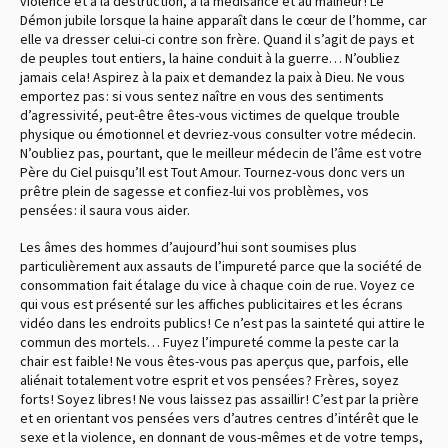
violence et à la destruction, à la médisance et au malheur ! Le
Démon jubile lorsque la haine apparaît dans le cœur de l’homme, car
elle va dresser celui-ci contre son frère. Quand il s’agit de pays et
de peuples tout entiers, la haine conduit à la guerre… N’oubliez
jamais cela ! Aspirez à la paix et demandez la paix à Dieu. Ne vous
emportez pas : si vous sentez naître en vous des sentiments
d’agressivité, peut-être êtes-vous victimes de quelque trouble
physique ou émotionnel et devriez-vous consulter votre médecin.
N’oubliez pas, pourtant, que le meilleur médecin de l’âme est votre
Père du Ciel puisqu’Il est Tout Amour. Tournez-vous donc vers un
prêtre plein de sagesse et confiez-lui vos problèmes, vos
pensées : il saura vous aider.
Les âmes des hommes d’aujourd’hui sont soumises plus
particulièrement aux assauts de l’impureté parce que la société de
consommation fait étalage du vice à chaque coin de rue. Voyez ce
qui vous est présenté sur les affiches publicitaires et les écrans
vidéo dans les endroits publics ! Ce n’est pas la sainteté qui attire le
commun des mortels… Fuyez l’impureté comme la peste car la
chair est faible ! Ne vous êtes-vous pas aperçus que, parfois, elle
aliénait totalement votre esprit et vos pensées ? Frères, soyez
forts ! Soyez libres ! Ne vous laissez pas assaillir ! C’est par la prière
et en orientant vos pensées vers d’autres centres d’intérêt que le
sexe et la violence, en donnant de vous-mêmes et de votre temps,