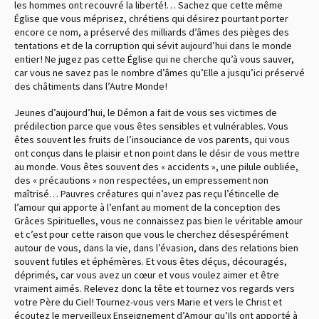
les hommes ont recouvré la liberté !… Sachez que cette même
Église que vous méprisez, chrétiens qui désirez pourtant porter
encore ce nom, a préservé des milliards d’âmes des pièges des
tentations et de la corruption qui sévit aujourd’hui dans le monde
entier ! Ne jugez pas cette Église qui ne cherche qu’à vous sauver,
car vous ne savez pas le nombre d’âmes qu’Elle a jusqu’ici préservé
des châtiments dans l’Autre Monde !
Jeunes d’aujourd’hui, le Démon a fait de vous ses victimes de
prédilection parce que vous êtes sensibles et vulnérables. Vous
êtes souvent les fruits de l’insouciance de vos parents, qui vous
ont conçus dans le plaisir et non point dans le désir de vous mettre
au monde. Vous êtes souvent des « accidents », une pilule oubliée,
des « précautions » non respectées, un empressement non
maîtrisé… Pauvres créatures qui n’avez pas reçu l’étincelle de
l’amour qui apporte à l’enfant au moment de la conception des
Grâces Spirituelles, vous ne connaissez pas bien le véritable amour
et c’est pour cette raison que vous le cherchez désespérément
autour de vous, dans la vie, dans l’évasion, dans des relations bien
souvent futiles et éphémères. Et vous êtes déçus, découragés,
déprimés, car vous avez un cœur et vous voulez aimer et être
vraiment aimés. Relevez donc la tête et tournez vos regards vers
votre Père du Ciel ! Tournez-vous vers Marie et vers le Christ et
écoutez le merveilleux Enseignement d’Amour qu’Ils ont apporté à