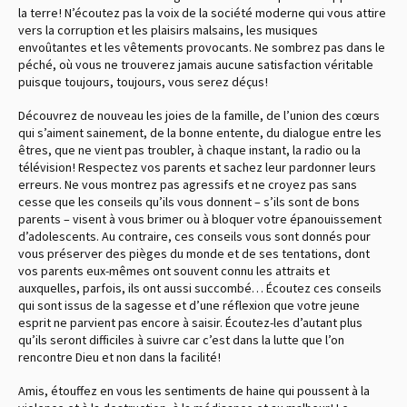
la terre ! N’écoutez pas la voix de la société moderne qui vous attire
vers la corruption et les plaisirs malsains, les musiques
envoûtantes et les vêtements provocants. Ne sombrez pas dans le
péché, où vous ne trouverez jamais aucune satisfaction véritable
puisque toujours, toujours, vous serez déçus !
Découvrez de nouveau les joies de la famille, de l’union des cœurs
qui s’aiment sainement, de la bonne entente, du dialogue entre les
êtres, que ne vient pas troubler, à chaque instant, la radio ou la
télévision ! Respectez vos parents et sachez leur pardonner leurs
erreurs. Ne vous montrez pas agressifs et ne croyez pas sans
cesse que les conseils qu’ils vous donnent – s’ils sont de bons
parents – visent à vous brimer ou à bloquer votre épanouissement
d’adolescents. Au contraire, ces conseils vous sont donnés pour
vous préserver des pièges du monde et de ses tentations, dont
vos parents eux-mêmes ont souvent connu les attraits et
auxquelles, parfois, ils ont aussi succombé… Écoutez ces conseils
qui sont issus de la sagesse et d’une réflexion que votre jeune
esprit ne parvient pas encore à saisir. Écoutez-les d’autant plus
qu’ils seront difficiles à suivre car c’est dans la lutte que l’on
rencontre Dieu et non dans la facilité !
Amis, étouffez en vous les sentiments de haine qui poussent à la