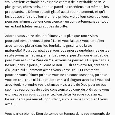
trouvent leur véritable devoir et le chemin de la véritable paix ! Le
plus grave, chers amis, est que parmi les chrétiens eux-mêmes, les
pratiquants, le Démon se soit glissé aussi sournoisement, et qu’il
les pousse à faire de leur vie – vie privée, vie de leur cœur, de leurs
pensées intimes, de leur conscience – un contre-témoignage, tout
en restant fidèles aux pratiques du culte.
Adorez-vous votre Dieu et L’aimez-vous plus que tout ? Alors
pourquoi pensez-vous si peu à Lui et vous laissez-vous entraîner
avec tant de plaisir dans les tourbillons grisants de la vie
matérielle ? Pourquoi négligez-vous vos prières quotidiennes ou les
récitez-vous si mécaniquement et avec si peu d’amour et si peu de
joie ? Dieu est votre Père du Ciel et vous ne pensez à Lui que dans le
besoin, dans la peine, ou dans le deuil… Où est votre foi, chrétiens
d’aujourd’hui ? Comment aimez-vous votre Dieu ? Et comment
pourriez-vous L’aimer puisque vous ne Le connaissez pas, puisque
vous ne cherchez ni à Le rencontrer ni à dialoguer avec Lui ? Vous qui
avez voulu « prendre vos distances » vis-à-vis de Dieu pour ne pas
subir les reproches de votre conscience ou ceux du prêtre, ne vous
étonnez pas si vous vous sentez loin de Lui lorsque vous aurez
besoin de Sa présence ! Et pourtant, si vous saviez combien Il vous
aime !…
Vous parlez bien de Dieu de temps en temps : dans vos moments de