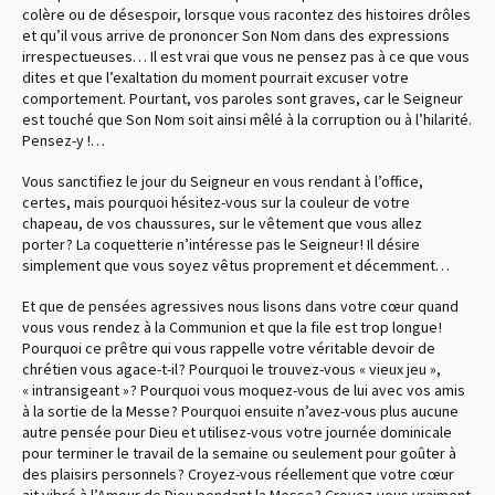
colère ou de désespoir, lorsque vous racontez des histoires drôles
et qu’il vous arrive de prononcer Son Nom dans des expressions
irrespectueuses… Il est vrai que vous ne pensez pas à ce que vous
dites et que l’exaltation du moment pourrait excuser votre
comportement. Pourtant, vos paroles sont graves, car le Seigneur
est touché que Son Nom soit ainsi mêlé à la corruption ou à l’hilarité.
Pensez-y !…
Vous sanctifiez le jour du Seigneur en vous rendant à l’office,
certes, mais pourquoi hésitez-vous sur la couleur de votre
chapeau, de vos chaussures, sur le vêtement que vous allez
porter ? La coquetterie n’intéresse pas le Seigneur ! Il désire
simplement que vous soyez vêtus proprement et décemment…
Et que de pensées agressives nous lisons dans votre cœur quand
vous vous rendez à la Communion et que la file est trop longue !
Pourquoi ce prêtre qui vous rappelle votre véritable devoir de
chrétien vous agace-t-il ? Pourquoi le trouvez-vous « vieux jeu »,
« intransigeant » ? Pourquoi vous moquez-vous de lui avec vos amis
à la sortie de la Messe ? Pourquoi ensuite n’avez-vous plus aucune
autre pensée pour Dieu et utilisez-vous votre journée dominicale
pour terminer le travail de la semaine ou seulement pour goûter à
des plaisirs personnels ? Croyez-vous réellement que votre cœur
ait vibré à l’Amour de Dieu pendant la Messe ? Croyez-vous vraiment