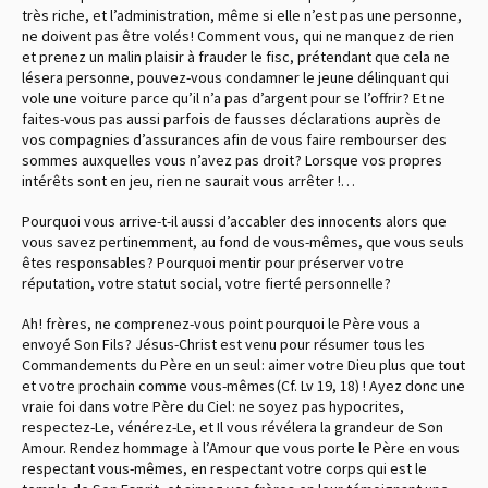
très riche, et l’administration, même si elle n’est pas une personne,
ne doivent pas être volés ! Comment vous, qui ne manquez de rien
et prenez un malin plaisir à frauder le fisc, prétendant que cela ne
lésera personne, pouvez-vous condamner le jeune délinquant qui
vole une voiture parce qu’il n’a pas d’argent pour se l’offrir ? Et ne
faites-vous pas aussi parfois de fausses déclarations auprès de
vos compagnies d’assurances afin de vous faire rembourser des
sommes auxquelles vous n’avez pas droit ? Lorsque vos propres
intérêts sont en jeu, rien ne saurait vous arrêter !…
Pourquoi vous arrive-t-il aussi d’accabler des innocents alors que
vous savez pertinemment, au fond de vous-mêmes, que vous seuls
êtes responsables ? Pourquoi mentir pour préserver votre
réputation, votre statut social, votre fierté personnelle ?
Ah ! frères, ne comprenez-vous point pourquoi le Père vous a
envoyé Son Fils ? Jésus-Christ est venu pour résumer tous les
Commandements du Père en un seul : aimer votre Dieu plus que tout
et votre prochain comme vous-mêmes (Cf. Lv 19, 18) ! Ayez donc une
vraie foi dans votre Père du Ciel : ne soyez pas hypocrites,
respectez-Le, vénérez-Le, et Il vous révélera la grandeur de Son
Amour. Rendez hommage à l’Amour que vous porte le Père en vous
respectant vous-mêmes, en respectant votre corps qui est le