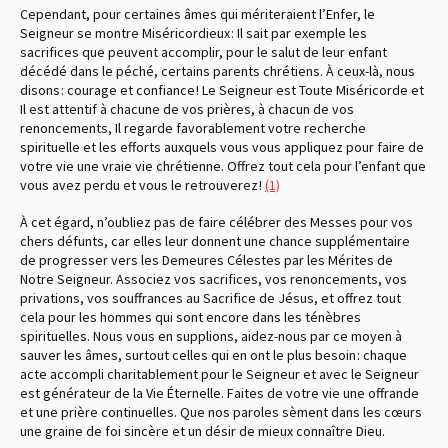
Cependant, pour certaines âmes qui mériteraient l’Enfer, le
Seigneur se montre Miséricordieux : Il sait par exemple les
sacrifices que peuvent accomplir, pour le salut de leur enfant
décédé dans le péché, certains parents chrétiens. À ceux-là, nous
disons : courage et confiance ! Le Seigneur est Toute Miséricorde et
Il est attentif à chacune de vos prières, à chacun de vos
renoncements, Il regarde favorablement votre recherche
spirituelle et les efforts auxquels vous vous appliquez pour faire de
votre vie une vraie vie chrétienne. Offrez tout cela pour l’enfant que
vous avez perdu et vous le retrouverez !
(1)
À cet égard, n’oubliez pas de faire célébrer des Messes pour vos
chers défunts, car elles leur donnent une chance supplémentaire
de progresser vers les Demeures Célestes par les Mérites de
Notre Seigneur. Associez vos sacrifices, vos renoncements, vos
privations, vos souffrances au Sacrifice de Jésus, et offrez tout
cela pour les hommes qui sont encore dans les ténèbres
spirituelles. Nous vous en supplions, aidez-nous par ce moyen à
sauver les âmes, surtout celles qui en ont le plus besoin : chaque
acte accompli charitablement pour le Seigneur et avec le Seigneur
est générateur de la Vie Éternelle. Faites de votre vie une offrande
et une prière continuelles. Que nos paroles sèment dans les cœurs
une graine de foi sincère et un désir de mieux connaître Dieu.