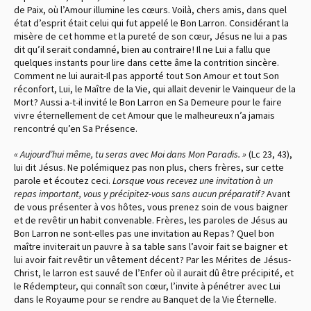
de Paix, où l’Amour illumine les cœurs. Voilà, chers amis, dans quel
état d’esprit était celui qui fut appelé le Bon Larron. Considérant la
misère de cet homme et la pureté de son cœur, Jésus ne lui a pas
dit qu’il serait condamné, bien au contraire ! Il ne Lui a fallu que
quelques instants pour lire dans cette âme la contrition sincère.
Comment ne lui aurait-Il pas apporté tout Son Amour et tout Son
réconfort, Lui, le Maître de la Vie, qui allait devenir le Vainqueur de la
Mort ? Aussi a-t-il invité le Bon Larron en Sa Demeure pour le faire
vivre éternellement de cet Amour que le malheureux n’a jamais
rencontré qu’en Sa Présence.
« Aujourd’hui même, tu seras avec Moi dans Mon Paradis. »
(Lc 23, 43),
lui dit Jésus. Ne polémiquez pas non plus, chers frères, sur cette
parole et écoutez ceci.
Lorsque vous recevez une invitation à un
repas important, vous y précipitez-vous sans aucun préparatif ?
Avant
de vous présenter à vos hôtes, vous prenez soin de vous baigner
et de revêtir un habit convenable. Frères, les paroles de Jésus au
Bon Larron ne sont-elles pas une invitation au Repas ? Quel bon
maître inviterait un pauvre à sa table sans l’avoir fait se baigner et
lui avoir fait revêtir un vêtement décent ? Par les Mérites de Jésus-
Christ, le larron est sauvé de l’Enfer où il aurait dû être précipité, et
le Rédempteur, qui connaît son cœur, l’invite à pénétrer avec Lui
dans le Royaume pour se rendre au Banquet de la Vie Éternelle.