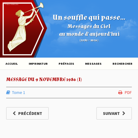
© Éditions HOVINE (2026)
Un souffle qui passe...
Messages du Ciel
au monde d'aujourd'hui
(1981 – 2026)
ACCUEIL
IMPRIMATUR
PRÉFACES
MESSAGES
RECHERCHER
MESSAGE DU 9 NOVEMBRE 1986 (I)
Tome 1
PDF
PRÉCÉDENT
SUIVANT