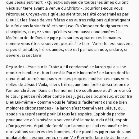
que Jésus est mort. « Qu’est-il advenu de toutes les âmes qui ont
vécu sur terre avant la venue du Christ ? », pourrions-nous vous
rétorquer. Croyez-vous qu’elles aient toutes été condamnées par
Dieu ? Et les âmes de vos frères des autres religions qui pratiquent
leur foi dans la sincérité et vont jusqu’à s’imposer de rigoureuses
disciplines, croyez-vous qu’elles soient aussi condamnées ? La
Miséricorde de Dieu ne juge pas sur les apparences humaines
comme vous êtes si souvent portés à le faire. Votre foi est souvent
si peu charitable, frères aimés, elle est parfois si rude, si dure, si
sévère, si sectaire !
Regardez Jésus sur la Croix : a-t-Il condamné ce larron qui a su se
montrer humble et bon face à la Pureté Incarnée ? ce larron dont le
cœur était tourné non pas vers ses propres souffrances mais vers
celles de Jésus ? Voilà, chers frères, une bien belle description de
l’amour chrétien ! Dans un tel moment de souffrance et d’horreur où
le cœur peut se révolter contre ses juges, ses bourreaux, et contre
Dieu Lui-même – comme vous le faites si facilement dans de bien
moindres circonstances -, le larron s’est tourné vers Jésus, qui,
soudain a représenté pour lui tous les espoirs. Espoir du pardon
pour une vie où la misère a souvent été le moteur du délit, espoir
d’un jugement équitable fondé sur l’amour qui sait reconnaître les
motivations sincères des hommes et ne point les juger par des lois
implacables ; espoir, enfin, en une Vie Éternelle faite de Justice et