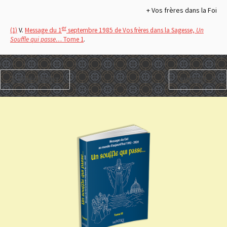
+ Vos frères dans la Foi
er
(1)
V.
Message du 1
septembre 1985
de Vos frères dans la Sagesse,
Un
Souffle qui passe…
Tome 1
.
PRÉCÉDENT
SUIVANT