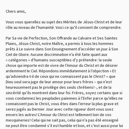
Chers amis,
Vous vous querellez au sujet des Mérites de Jésus-Christ et de leur
rôle au niveau de l’humanité. Voici ce qu’il convient de comprendre.
Par Sa vie de Perfection, Son Offrande au Calvaire et Ses Saintes
Plaies, Jésus-Christ, notre Maître, a permis à tous les hommes
prêts à Le suivre dans Son Enseignement d’accéder un jour à Son
Ciel de Gloire. Aucune discrimination n’a été faite quant aux
« catégories » d’humains susceptibles d’y prétendre : la seule
chose qui importe est de vivre de l’Amour du Christ et de désirer
ardemment le Ciel. Répondons immédiatement à l’objection « Et
qu’adviendra-t-il de ceux qui ne connaissent pas le Christ ? » que
Dieu seul sera juge de leur amour pour leurs frères – qui n’est
heureusement pas le privilège des seuls chrétiens ! -, et de la
sincérité qu’ils montrent dans leur foi. Frères, soyez certains que si
vous condamnez les peuplades païennes à l’Enfer parce qu’elles ne
connaissent pas le Christ, vous êtes dans l’erreur la plus grave et
serez jugés au Dernier Jour avec cette rigueur dont vous usez
envers les autres ! L’Amour du Christ est tellement loin de vos
mesquineries ! Celui qui ne sait pas, celui qui n’a pas été enseigné
ne peut être condamné s’il est humble et bon, et c’est aussi pour lui