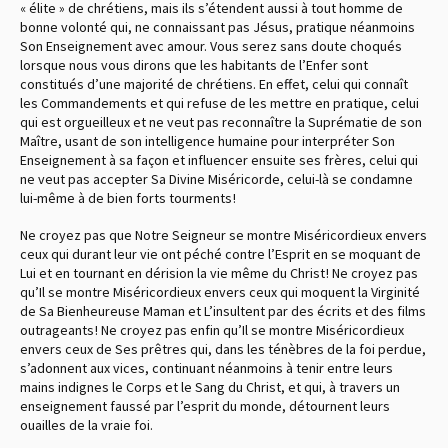
« élite » de chrétiens, mais ils s’étendent aussi à tout homme de
bonne volonté qui, ne connaissant pas Jésus, pratique néanmoins
Son Enseignement avec amour. Vous serez sans doute choqués
lorsque nous vous dirons que les habitants de l’Enfer sont
constitués d’une majorité de chrétiens. En effet, celui qui connaît
les Commandements et qui refuse de les mettre en pratique, celui
qui est orgueilleux et ne veut pas reconnaître la Suprématie de son
Maître, usant de son intelligence humaine pour interpréter Son
Enseignement à sa façon et influencer ensuite ses frères, celui qui
ne veut pas accepter Sa Divine Miséricorde, celui-là se condamne
lui-même à de bien forts tourments !
Ne croyez pas que Notre Seigneur se montre Miséricordieux envers
ceux qui durant leur vie ont péché contre l’Esprit en se moquant de
Lui et en tournant en dérision la vie même du Christ ! Ne croyez pas
qu’Il se montre Miséricordieux envers ceux qui moquent la Virginité
de Sa Bienheureuse Maman et L’insultent par des écrits et des films
outrageants ! Ne croyez pas enfin qu’Il se montre Miséricordieux
envers ceux de Ses prêtres qui, dans les ténèbres de la foi perdue,
s’adonnent aux vices, continuant néanmoins à tenir entre leurs
mains indignes le Corps et le Sang du Christ, et qui, à travers un
enseignement faussé par l’esprit du monde, détournent leurs
ouailles de la vraie foi.