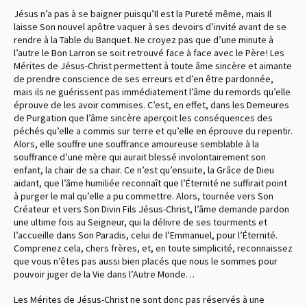
Jésus n’a pas à se baigner puisqu’Il est la Pureté même, mais Il
laisse Son nouvel apôtre vaquer à ses devoirs d’invité avant de se
rendre à la Table du Banquet. Ne croyez pas que d’une minute à
l’autre le Bon Larron se soit retrouvé face à face avec le Père ! Les
Mérites de Jésus-Christ permettent à toute âme sincère et aimante
de prendre conscience de ses erreurs et d’en être pardonnée,
mais ils ne guérissent pas immédiatement l’âme du remords qu’elle
éprouve de les avoir commises. C’est, en effet, dans les Demeures
de Purgation que l’âme sincère aperçoit les conséquences des
péchés qu’elle a commis sur terre et qu’elle en éprouve du repentir.
Alors, elle souffre une souffrance amoureuse semblable à la
souffrance d’une mère qui aurait blessé involontairement son
enfant, la chair de sa chair. Ce n’est qu’ensuite, la Grâce de Dieu
aidant, que l’âme humiliée reconnaît que l’Éternité ne suffirait point
à purger le mal qu’elle a pu commettre. Alors, tournée vers Son
Créateur et vers Son Divin Fils Jésus-Christ, l’âme demande pardon
une ultime fois au Seigneur, qui la délivre de ses tourments et
l’accueille dans Son Paradis, celui de l’Emmanuel, pour l’Éternité.
Comprenez cela, chers frères, et, en toute simplicité, reconnaissez
que vous n’êtes pas aussi bien placés que nous le sommes pour
pouvoir juger de la Vie dans l’Autre Monde…
Les Mérites de Jésus-Christ ne sont donc pas réservés à une