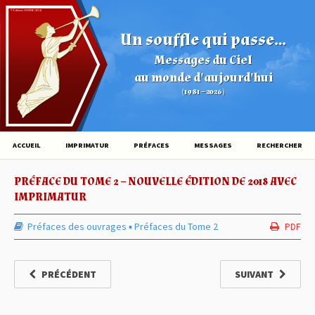
© Éditions HOVINE (2026)
Un souffle qui passe...
Messages du Ciel
au monde d'aujourd'hui
(1981 – 2026)
ACCUEIL
IMPRIMATUR
PRÉFACES
MESSAGES
RECHERCHER
PRÉFACE DU TOME 2 – NOUVELLE ÉDITION DE 2018 AVEC
IMPRIMATUR
Préfaces des ouvrages
▪︎
Préfaces du Tome 2
PDF
PRÉCÉDENT
SUIVANT