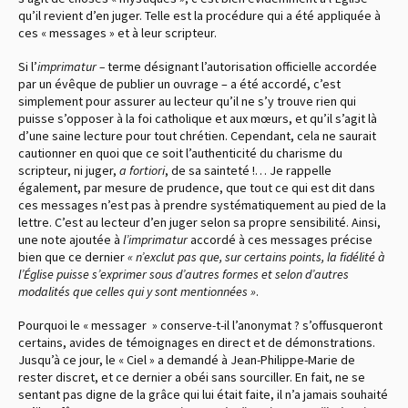
qu’il revient d’en juger. Telle est la procédure qui a été appliquée à
ces « messages » et à leur scripteur.
Si l’
imprimatur –
terme désignant l’autorisation officielle accordée
par un évêque de publier un ouvrage – a été accordé, c’est
simplement pour assurer au lecteur qu’il ne s’y trouve rien qui
puisse s’opposer à la foi catholique et aux mœurs, et qu’il s’agit là
d’une saine lecture pour tout chrétien. Cependant, cela ne saurait
cautionner en quoi que ce soit l’authenticité du charisme du
scripteur, ni juger,
a fortiori
, de sa sainteté !… Je rappelle
également, par mesure de prudence, que tout ce qui est dit dans
ces messages n’est pas à prendre systématiquement au pied de la
lettre. C’est au lecteur d’en juger selon sa propre sensibilité. Ainsi,
une note ajoutée à
l’imprimatur
accordé à ces messages précise
bien que ce dernier
« n’exclut pas que, sur certains points, la fidélité à
l’Église puisse s’exprimer sous d’autres formes et selon d’autres
modalités que celles qui y sont mentionnées »
.
Pourquoi le « messager » conserve-t-il l’anonymat ? s’offusqueront
certains, avides de témoignages en direct et de démonstrations.
Jusqu’à ce jour, le « Ciel » a demandé à Jean-Philippe-Marie de
rester discret, et ce dernier a obéi sans sourciller. En fait, ne se
sentant pas digne de la grâce qui lui était faite, il n’a jamais souhaité