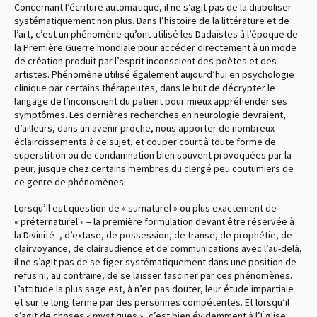
Concernant l’écriture automatique, il ne s’agit pas de la diaboliser
systématiquement non plus. Dans l’histoire de la littérature et de
l’art, c’est un phénomène qu’ont utilisé les Dadaïstes à l’époque de
la Première Guerre mondiale pour accéder directement à un mode
de création produit par l’esprit inconscient des poètes et des
artistes. Phénomène utilisé également aujourd’hui en psychologie
clinique par certains thérapeutes, dans le but de décrypter le
langage de l’inconscient du patient pour mieux appréhender ses
symptômes. Les dernières recherches en neurologie devraient,
d’ailleurs, dans un avenir proche, nous apporter de nombreux
éclaircissements à ce sujet, et couper court à toute forme de
superstition ou de condamnation bien souvent provoquées par la
peur, jusque chez certains membres du clergé peu coutumiers de
ce genre de phénomènes.
Lorsqu’il est question de « surnaturel » ou plus exactement de
« préternaturel » – la première formulation devant être réservée à
la Divinité -, d’extase, de possession, de transe, de prophétie, de
clairvoyance, de clairaudience et de communications avec l’au-delà,
il ne s’agit pas de se figer systématiquement dans une position de
refus ni, au contraire, de se laisser fasciner par ces phénomènes.
L’attitude la plus sage est, à n’en pas douter, leur étude impartiale
et sur le long terme par des personnes compétentes. Et lorsqu’il
s’agit de choses « mystiques », c’est bien évidemment à l’Église