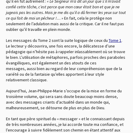
qu’il en fût autrement :
« Le Seigneur m’a dit un jour que s’il m’avait
confié cette tâche, c’est parce que mon cœur était bon et que je ne
jugeais pas les autres. Mais je me dis qu’il a dû fermer les yeux sur tout
ce qui fait de moi un pécheur !… »
En fait, cela le protège non
seulement de l’adulation mais aussi de la critique. Car il ne faut pas
oublier qu’il travaille en plein monde.
Les messages du Tome 2 sont la suite logique de ceux du
Tome 1
.
Le lecteur y découvrira, une fois encore, la délicatesse d’une
pédagogie qui n’hésite pas à rappeler inlassablement où se trouve
le bien. L’utilisation de métaphores, parfois proches des paraboles
évangéliques, est également un des atouts de ces
messages, aussi bien au regard de leur compréhension que de la
variété ou de la fantaisie qu’elles apportent à leur style
relativement classique.
Aujourd’hui, Jean-Philippe-Marie s’occupe de la mise en forme du
troisième volume, qui sera sans doute beaucoup moins dense,
avec des messages criants d’actualité dans un monde qui,
malheureusement, se détourne de plus en plus de Dieu.
En tant que père spirituel du « messager » et le connaissant depuis
de très nombreuses années, je lui accorde toute ma confiance, et
l’encourage à suivre fidèlement son chemin en étant attentif aux