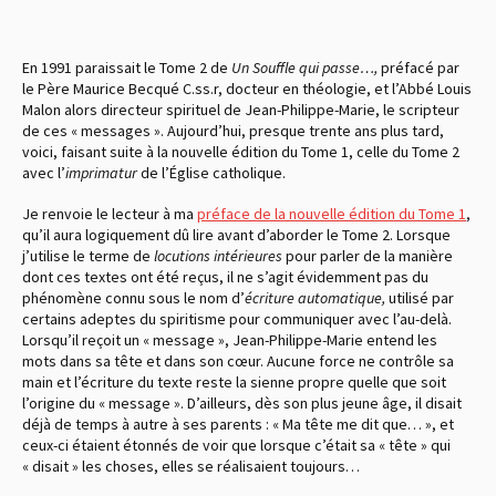
En 1991 paraissait le Tome 2 de
Un Souffle qui passe…,
préfacé par
le Père Maurice Becqué C.ss.r, docteur en théologie, et l’Abbé Louis
Malon alors directeur spirituel de Jean-Philippe-Marie, le scripteur
de ces « messages ». Aujourd’hui, presque trente ans plus tard,
voici, faisant suite à la nouvelle édition du Tome 1, celle du Tome 2
avec l’
imprimatur
de l’Église catholique.
Je renvoie le lecteur à ma
préface de la nouvelle édition du Tome 1
,
qu’il aura logiquement dû lire avant d’aborder le Tome 2. Lorsque
j’utilise le terme de
locutions intérieures
pour parler de la manière
dont ces textes ont été reçus, il ne s’agit évidemment pas du
phénomène connu sous le nom d’
écriture automatique,
utilisé par
certains adeptes du spiritisme pour communiquer avec l’au-delà.
Lorsqu’il reçoit un « message », Jean-Philippe-Marie entend les
mots dans sa tête et dans son cœur. Aucune force ne contrôle sa
main et l’écriture du texte reste la sienne propre quelle que soit
l’origine du « message ». D’ailleurs, dès son plus jeune âge, il disait
déjà de temps à autre à ses parents : « Ma tête me dit que… », et
ceux-ci étaient étonnés de voir que lorsque c’était sa « tête » qui
« disait » les choses, elles se réalisaient toujours…