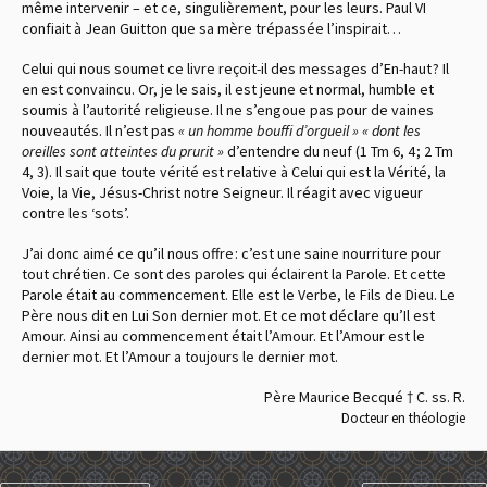
même intervenir – et ce, singulièrement, pour les leurs. Paul VI
confiait à Jean Guitton que sa mère trépassée l’inspirait…
Celui qui nous soumet ce livre reçoit-il des messages d’En-haut ? Il
en est convaincu. Or, je le sais, il est jeune et normal, humble et
soumis à l’autorité religieuse. Il ne s’engoue pas pour de vaines
nouveautés. Il n’est pas
« un homme bouffi d’orgueil » « dont les
oreilles sont atteintes du prurit »
d’entendre du neuf (1 Tm 6, 4 ; 2 Tm
4, 3). Il sait que toute vérité est relative à Celui qui est la Vérité, la
Voie, la Vie, Jésus-Christ notre Seigneur. Il réagit avec vigueur
contre les ‘sots’.
J’ai donc aimé ce qu’il nous offre : c’est une saine nourriture pour
tout chrétien. Ce sont des paroles qui éclairent la Parole. Et cette
Parole était au commencement. Elle est le Verbe, le Fils de Dieu. Le
Père nous dit en Lui Son dernier mot. Et ce mot déclare qu’Il est
Amour. Ainsi au commencement était l’Amour. Et l’Amour est le
dernier mot. Et l’Amour a toujours le dernier mot.
Père Maurice Becqué † C. ss. R.
Docteur en théologie