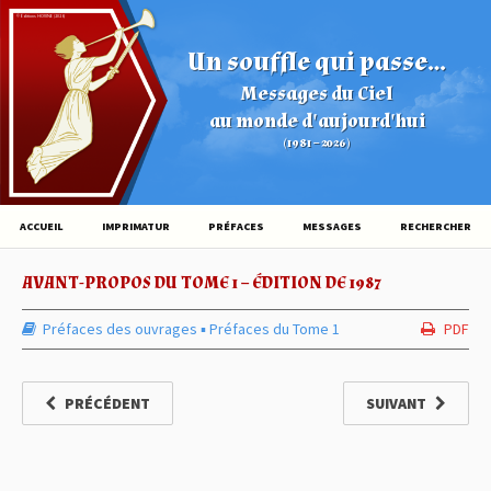
© Éditions HOVINE (2026)
Un souffle qui passe...
Messages du Ciel
au monde d'aujourd'hui
(1981 – 2026)
ACCUEIL
IMPRIMATUR
PRÉFACES
MESSAGES
RECHERCHER
AVANT-PROPOS DU TOME 1 – ÉDITION DE 1987
Préfaces des ouvrages
▪︎
Préfaces du Tome 1
PDF
PRÉCÉDENT
SUIVANT