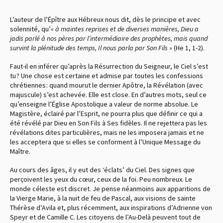
L’auteur de l’Épître aux Hébreux nous dit, dès le principe et avec
solennité, qu’
« à maintes reprises et de diverses manières, Dieu a
jadis parlé à nos pères par l’intermédiaire des prophètes, mais quand
survint la plénitude des temps, Il nous parla par Son Fils »
(He 1, 1-2).
Faut-il en inférer qu’après la Résurrection du Seigneur, le Ciel s’est
tu ? Une chose est certaine et admise par toutes les confessions
chrétiennes : quand mourut le dernier Apôtre, la Révélation (avec
majuscule) s’est achevée. Elle est close. En d’autres mots, seul ce
qu’enseigne l’Église Apostolique a valeur de norme absolue. Le
Magistère, éclairé par l’Esprit, ne pourra plus que définir ce qui a
été révélé par Dieu en Son Fils à Ses fidèles. Il ne rejettera pas les
révélations dites particulières, mais ne les imposera jamais et ne
les acceptera que si elles se conforment à l’Unique Message du
Maître.
Au cours des âges, il y eut des ‘éclats’ du Ciel. Des signes que
perçoivent les yeux du cœur, ceux de la foi. Peu nombreux. Le
monde céleste est discret. Je pense néanmoins aux apparitions de
la Vierge Marie, à la nuit de feu de Pascal, aux visions de sainte
Thérèse d’Avila et, plus récemment, aux inspirations d’Adrienne von
Speyr et de Camille C. Les citoyens de l’Au-Delà peuvent tout de