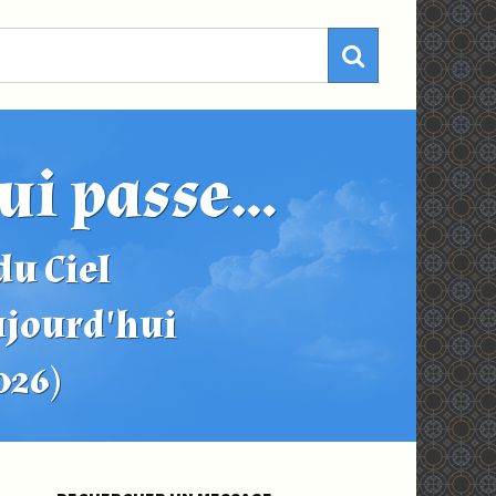
ui passe...
u Ciel
ujourd'hui
2026)