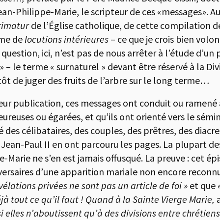
ean-Philippe-Marie, le scripteur de ces «messages». Au
rimatur
de l’Église catholique, de cette compilation 
orme de
locutions intérieures
– ce que je crois bien volon
estion, ici, n’est pas de nous arrêter à l’étude d’un
 – le terme « surnaturel » devant être réservé à la Divi
ôt de juger des fruits de l’arbre sur le long terme…
leur publication, ces messages ont conduit ou ramené à
ureuses ou égarées, et qu’ils ont orienté vers le sémin
é des célibataires, des couples, des prêtres, des diacres
Jean-Paul II en ont parcouru les pages. La plupart de
Marie ne s’en est jamais offusqué. La preuve : cet épi
ersaires d’une apparition mariale non encore reconnue 
évélations privées ne sont pas un article de foi »
et que
éjà tout ce qu’il faut ! Quand à la Sainte Vierge Marie,
 elles n’aboutissent qu’à des divisions entre chrétiens 