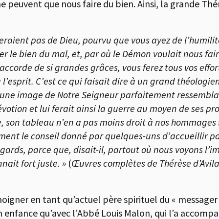
e peuvent que nous faire du bien. Ainsi, la grande Thérè
raient pas de Dieu, pourvu que vous ayez de l’humilit
rer le bien du mal, et, par où le Démon voulait nous fa
accorde de si grandes grâces, vous ferez tous vos effor
l’esprit. C’est ce qui faisait dire à un grand théologi
x une image de Notre Seigneur parfaitement ressemblant
dévotion et lui ferait ainsi la guerre au moyen de ses pro
 son tableau n’en a pas moins droit à nos hommages s’
ement le conseil donné par quelques-uns d’accueillir p
gards, parce que, disait-il, partout où nous voyons l’i
nait fort juste. »
(
Œuvres complètes de Thérèse d’Avil
moigner en tant qu’actuel père spirituel du « messager 
 son enfance qu’avec l’Abbé Louis Malon, qui l’a accom