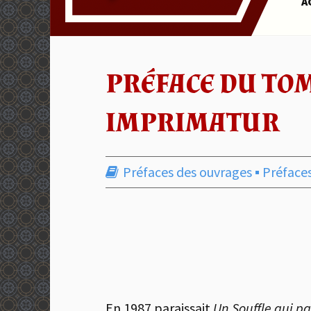
A
PRÉFACE DU TOME
IMPRIMATUR
Préfaces des ouvrages
▪︎
Préface
En 1987 paraissait
Un Souffle qui 