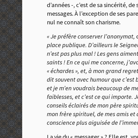
d’années -, c’est de sa sincérité, d
messages. À l’exception de ses pare
nul ne connaît son charisme.
« Je préfère conserver l’anonymat,
place publique. D’ailleurs le Seign
n’est pas plus mal ! Les gens aiment
saints ! En ce qui me concerne, j’av
« échardes », et, à mon grand regret
dit souvent avec humour que c’est b
et je m’en voudrais beaucoup de me 
faiblesses, et c’est ce qui importe. 
conseils éclairés de mon père spiritu
mon frère spirituel, de mes amis et
conscience plus aiguisée de l’imme
La vie du « messager » ? Elle est, vou