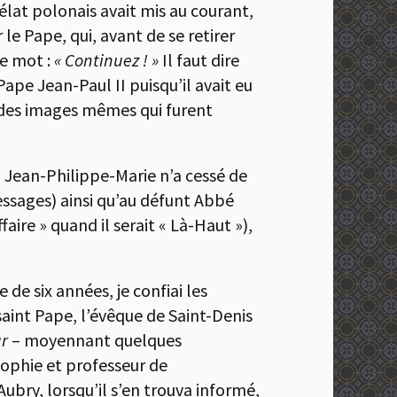
rélat polonais avait mis au courant,
e Pape, qui, avant de se retirer
ue mot :
« Continuez ! »
Il faut dire
ape Jean-Paul II puisqu’il avait eu
, des images mêmes qui furent
e, Jean-Philippe-Marie n’a cessé de
ssages) ainsi qu’au défunt Abbé
faire » quand il serait « Là-Haut »),
e six années, je confiai les
saint Pape, l’évêque de Saint-Denis
ur
– moyennant quelques
sophie et professeur de
bry, lorsqu’il s’en trouva informé,