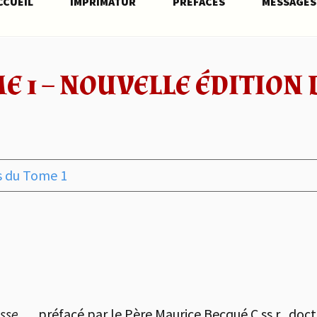
CCUEIL
IMPRIMATUR
PRÉFACES
MESSAGES
 1 – NOUVELLE ÉDITION D
s du Tome 1
passe…,
préfacé par le Père Maurice Becqué C.ss.r., doct