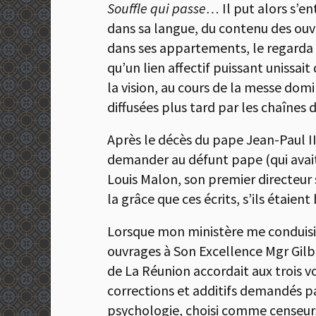
Souffle qui passe…
Il put alors s’e
dans sa langue, du contenu des ouvr
dans ses appartements, le regarda d
qu’un lien affectif puissant unissai
la vision, au cours de la messe do
diffusées plus tard par les chaînes d
Après le décès du pape Jean-Paul II 
demander au défunt pape (qui avait
Louis Malon, son premier directeur sp
la grâce que ces écrits, s’ils étaien
Lorsque mon ministère me conduisit 
ouvrages à Son Excellence Mgr Gilber
de La Réunion accordait aux trois 
corrections et additifs demandés pa
psychologie, choisi comme censeur, 