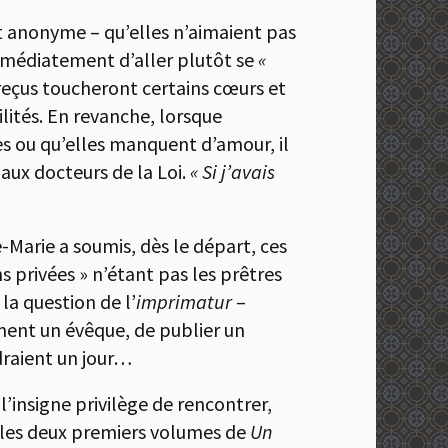
t anonyme – qu’elles n’aimaient pas
 immédiatement d’aller plutôt se
«
a reçus toucheront certains cœurs et
ilités. En revanche, lorsque
es ou qu’elles manquent d’amour, il
aux docteurs de la Loi.
« Si j’avais
e-Marie a soumis, dès le départ, ces
ns privées » n’étant pas les prêtres
la question de l’
imprimatur
–
ement un évêque, de publier un
ndraient un jour…
l’insigne privilège de rencontrer,
s, les deux premiers volumes de
Un