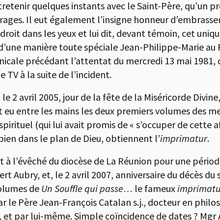
ntretenir quelques instants avec le Saint-Père, qu’un p
ages. Il eut également l’insigne honneur d’embrasser l
roit dans les yeux et lui dit, devant témoin, cet uniq
t d’une manière toute spéciale Jean-Philippe-Marie au P
minicale précédant l’attentat du mercredi 13 mai 1981
e TV à la suite de l’incident.
le 2 avril 2005, jour de la fête de la Miséricorde Divin
 eu entre les mains les deux premiers volumes des me
irituel (qui lui avait promis de « s’occuper de cette af
t bien dans le plan de Dieu, obtiennent l’
imprimatur
.
à l’évêché du diocèse de La Réunion pour une période d
t Aubry, et, le 2 avril 2007, anniversaire du décès du 
volumes de
Un Souffle qui passe…
le fameux
imprimat
r le Père Jean-François Catalan s.j., docteur en philo
et par lui-même. Simple coïncidence de dates ? Mgr Au