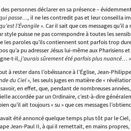
ait des personnes déclarer en sa présence – évidemmen
 qui passe…,
il ne les contredit pas et leur conseilla
u’est l’Évangile ».
Car il sait que ces messages qu’il 
r style puisse ne pas correspondre à toutes les sensib
 les paroles qu’ils contiennent sont parfois trop dur
opos qu’a pu adresser Jésus lui-même aux Pharisiens et 
igne-t-il,
j’aurais sûrement été parfois plus nuancé… »
tout à rester dans l’obéissance à l’Église, Jean-Philipp
nde du Ciel »,
les seuls juges en matière de « révélatio
ut savoir, en effet, que, pendant de nombreuses années, 
cielle accordée par un Ordinaire, c’est-à-dire général
bien qu’il ait toujours « su » que ces messages l’obtie
 avait été annoncé quelque temps plus tôt par le Ciel, 
Pape Jean-Paul II, à qui il remettait, en mains propre