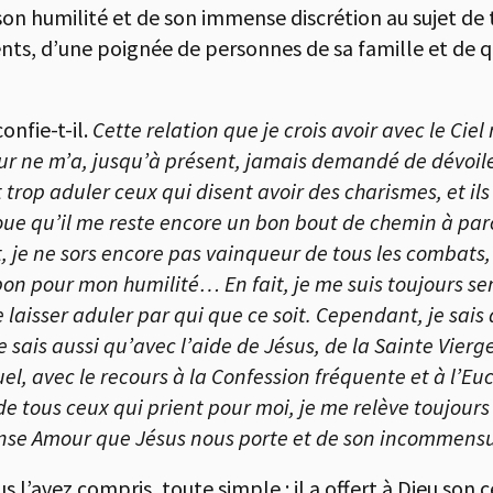
e son humilité et de son immense discrétion au sujet de
nts, d’une poignée de personnes de sa famille et de q
confie-t-il.
Cette relation que je crois avoir avec le Ciel
eur ne m’a, jusqu’à présent, jamais demandé de dévoil
 trop aduler ceux qui disent avoir des charismes, et il
oue qu’il me reste encore un bon bout de chemin à parc
, je ne sors encore pas vainqueur de tous les combats, 
on pour mon humilité… En fait, je me suis toujours sen
laisser aduler par qui que ce soit. Cependant, je sai
Je sais aussi qu’avec l’aide de Jésus, de la Sainte Vierg
el, avec le recours à la Confession fréquente et à l’Euc
 de tous ceux qui prient pour moi, je me relève toujou
nse Amour que Jésus nous porte et de son incommensu
s l’avez compris, toute simple : il a offert à Dieu son cé