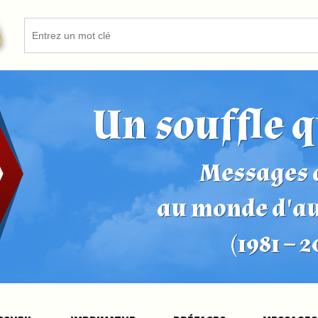
Un souffle q
Messages d
au monde d'a
(1981 – 