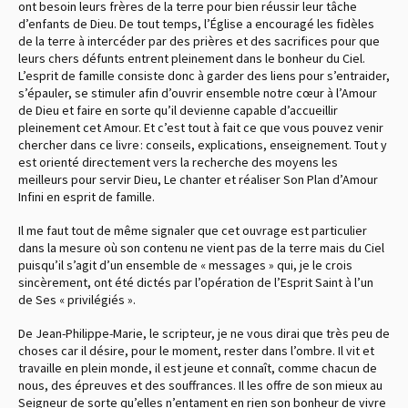
ont besoin leurs frères de la terre pour bien réussir leur tâche
d’enfants de Dieu. De tout temps, l’Église a encouragé les fidèles
de la terre à intercéder par des prières et des sacrifices pour que
leurs chers défunts entrent pleinement dans le bonheur du Ciel.
L’esprit de famille consiste donc à garder des liens pour s’entraider,
s’épauler, se stimuler afin d’ouvrir ensemble notre cœur à l’Amour
de Dieu et faire en sorte qu’il devienne capable d’accueillir
pleinement cet Amour. Et c’est tout à fait ce que vous pouvez venir
chercher dans ce livre : conseils, explications, enseignement. Tout y
est orienté directement vers la recherche des moyens les
meilleurs pour servir Dieu, Le chanter et réaliser Son Plan d’Amour
Infini en esprit de famille.
Il me faut tout de même signaler que cet ouvrage est particulier
dans la mesure où son contenu ne vient pas de la terre mais du Ciel
puisqu’il s’agit d’un ensemble de « messages » qui, je le crois
sincèrement, ont été dictés par l’opération de l’Esprit Saint à l’un
de Ses « privilégiés ».
De Jean-Philippe-Marie, le scripteur, je ne vous dirai que très peu de
choses car il désire, pour le moment, rester dans l’ombre. Il vit et
travaille en plein monde, il est jeune et connaît, comme chacun de
nous, des épreuves et des souffrances. Il les offre de son mieux au
Seigneur de sorte qu’elles n’entament en rien son bonheur de vivre