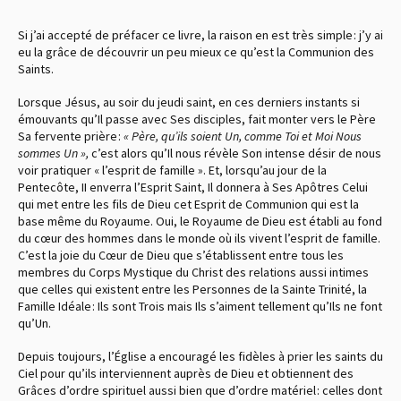
Si j’ai accepté de préfacer ce livre, la raison en est très simple : j’y ai
eu la grâce de découvrir un peu mieux ce qu’est la Communion des
Saints.
Lorsque Jésus, au soir du jeudi saint, en ces derniers instants si
émouvants qu’Il passe avec Ses disciples, fait monter vers le Père
Sa fervente prière :
« Père, qu’ils soient Un, comme Toi et Moi Nous
sommes Un »,
c’est alors qu’Il nous révèle Son intense désir de nous
voir pratiquer « l’esprit de famille ». Et, lorsqu’au jour de la
Pentecôte, II enverra l’Esprit Saint, Il donnera à Ses Apôtres Celui
qui met entre les fils de Dieu cet Esprit de Communion qui est la
base même du Royaume. Oui, le Royaume de Dieu est établi au fond
du cœur des hommes dans le monde où ils vivent l’esprit de famille.
C’est la joie du Cœur de Dieu que s’établissent entre tous les
membres du Corps Mystique du Christ des relations aussi intimes
que celles qui existent entre les Personnes de la Sainte Trinité, la
Famille Idéale : Ils sont Trois mais Ils s’aiment tellement qu’Ils ne font
qu’Un.
Depuis toujours, l’Église a encouragé les fidèles à prier les saints du
Ciel pour qu’ils interviennent auprès de Dieu et obtiennent des
Grâces d’ordre spirituel aussi bien que d’ordre matériel : celles dont