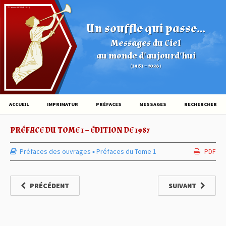
© Éditions HOVINE (2026)
Un souffle qui passe...
Messages du Ciel
au monde d'aujourd'hui
(1981 – 2026)
ACCUEIL
IMPRIMATUR
PRÉFACES
MESSAGES
RECHERCHER
PRÉFACE DU TOME 1 – ÉDITION DE 1987
Préfaces des ouvrages
▪︎
Préfaces du Tome 1
PDF
PRÉCÉDENT
SUIVANT