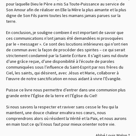
pour laquelle Dieu le Père a mis Sa Toute-Puissance au service de
Son Amour afin de réaliser en Elle la Mère la plus aimante et la plus
digne de Son Fils parmi toutes les mamans jamais parues sur la
terre.
En conclusion, je souligne combien il est important de savoir que
ces communications n’ont jamais été demandées ni provoquées
par le « messager ». Ce sont des locutions intérieures qui n’ont rien
de commun avec la façon de procéder des spirites – ce qui serait
strictement condamné par la Sainte Écriture. Il s’agit sans nul doute
d’une grâce reçue, d’une disponibilité à l’écoute de paroles
communiquées sous l’influence du Saint-Esprit par nos frères du
Ciel, les saints, qui désirent, avec Jésus et Marie, collaborer à
l’œuvre de notre sanctification en nous aidant à vivre l’Évangile.
Puisse ce livre nous permettre d’entrer dans une communion plus
grande entre l’Église de la terre et l’Église du Ciel !
Si nous savons la respecter et raviver sans cesse le feu qui la
maintient, une douce chaleur envahira nos cœurs, nous
comprendrons alors où résident la Vérité et la Paix, et nous aurons
en main tout ce qu’il nous faut pour mieux orienter notre vie.
Abbé Louis Malon †