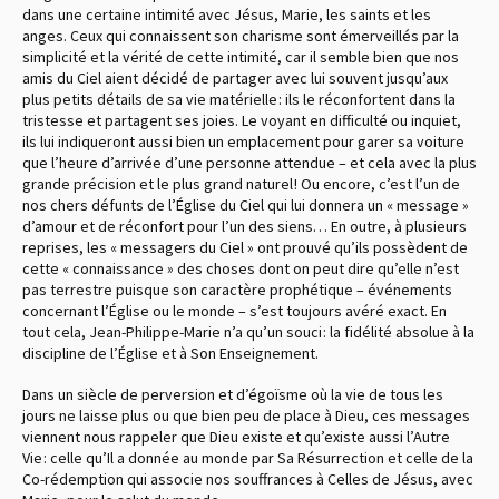
dans une certaine intimité avec Jésus, Marie, les saints et les
anges. Ceux qui connaissent son charisme sont émerveillés par la
simplicité et la vérité de cette intimité, car il semble bien que nos
amis du Ciel aient décidé de partager avec lui souvent jusqu’aux
plus petits détails de sa vie matérielle : ils le réconfortent dans la
tristesse et partagent ses joies. Le voyant en difficulté ou inquiet,
ils lui indiqueront aussi bien un emplacement pour garer sa voiture
que l’heure d’arrivée d’une personne attendue – et cela avec la plus
grande précision et le plus grand naturel ! Ou encore, c’est l’un de
nos chers défunts de l’Église du Ciel qui lui donnera un « message »
d’amour et de réconfort pour l’un des siens… En outre, à plusieurs
reprises, les « messagers du Ciel » ont prouvé qu’ils possèdent de
cette « connaissance » des choses dont on peut dire qu’elle n’est
pas terrestre puisque son caractère prophétique – événements
concernant l’Église ou le monde – s’est toujours avéré exact. En
tout cela, Jean-Philippe-Marie n’a qu’un souci : la fidélité absolue à la
discipline de l’Église et à Son Enseignement.
Dans un siècle de perversion et d’égoïsme où la vie de tous les
jours ne laisse plus ou que bien peu de place à Dieu, ces messages
viennent nous rappeler que Dieu existe et qu’existe aussi l’Autre
Vie : celle qu’Il a donnée au monde par Sa Résurrection et celle de la
Co-rédemption qui associe nos souffrances à Celles de Jésus, avec