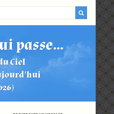
ui passe...
u Ciel
ujourd'hui
2026)