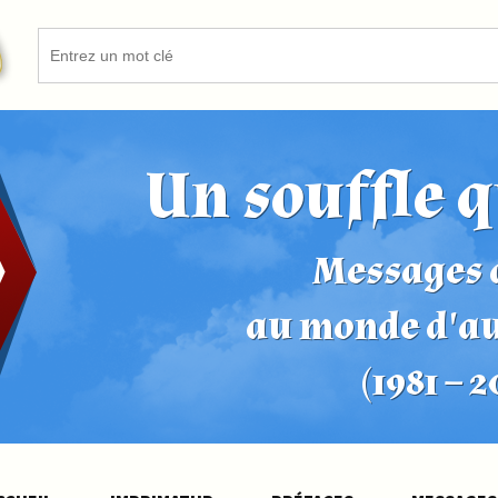
Un souffle q
Messages d
au monde d'a
(1981 – 