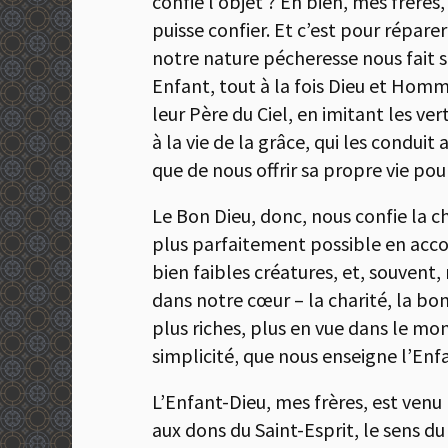
confié l’objet ? Eh bien, mes frères
puisse confier. Et c’est pour réparer
notre nature pécheresse nous fait s
Enfant, tout à la fois Dieu et Homme
leur Père du Ciel, en imitant les ve
à la vie de la grâce, qui les condu
que de nous offrir sa propre vie pou
Le Bon Dieu, donc, nous confie la cha
plus parfaitement possible en ac
bien faibles créatures, et, souvent
dans notre cœur – la charité, la bon
plus riches, plus en vue dans le mo
simplicité‚ que nous enseigne l’Enfa
L’Enfant-Dieu, mes frères, est ven
aux dons du Saint-Esprit, le sens 