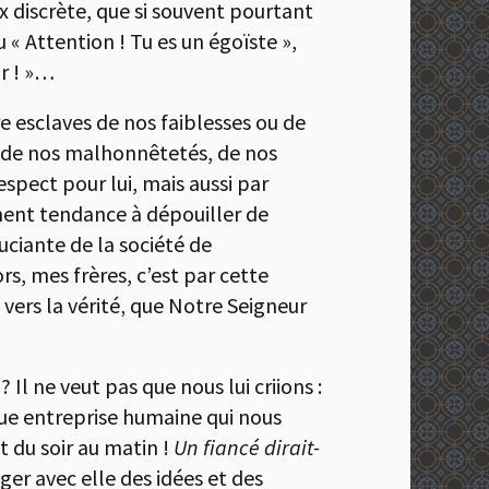
 discrète, que si souvent pourtant
ou « Attention ! Tu es un égoïste »,
ur ! »…
tre esclaves de nos faiblesses ou de
, de nos malhonnêtetés, de nos
espect pour lui, mais aussi par
ment tendance à dépouiller de
uciante de la société de
rs, mes frères, c’est par cette
 vers la vérité‚ que Notre Seigneur
 Il ne veut pas que nous lui criions :
que entreprise humaine qui nous
t du soir au matin !
Un fiancé dirait-
er avec elle des idées et des