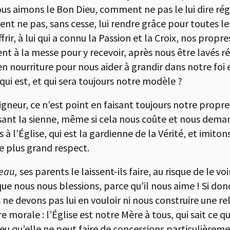
nous aimons le Bon Dieu, comment ne pas le lui dire r
t ne pas, sans cesse, lui rendre grâce pour toutes le
rir, à lui qui a connu la Passion et la Croix, nos propr
 à la messe pour y recevoir, après nous être lavés r
 nourriture pour nous aider à grandir dans notre foi e
 qui est, et qui sera toujours notre modèle ?
igneur, ce n’est point en faisant toujours notre propre
sant la sienne, même si cela nous coûte et nous deman
 à l’Église, qui est la gardienne de la Vérité‚ et imitons
le plus grand respect.
teau,
ses parents le laissent-ils faire, au risque de le v
que nous nous blessions, parce qu’il nous aime ! Si don
ne devons pas lui en vouloir ni nous construire une re
 morale : l’Église est notre Mère à tous, qui sait ce qu
 Dieu qu’elle ne peut faire de concessions particulière