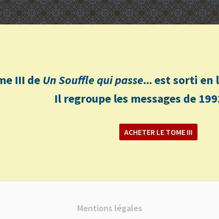
me III de
Un Souffle qui passe
... est sorti e
Il regroupe les messages de 199
ACHETER LE TOME III
Mentions légales