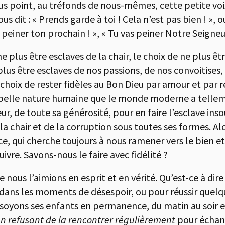
s point, au tréfonds de nous-mêmes, cette petite voix
us dit : « Prends garde à toi ! Cela n’est pas bien ! », 
as peiner ton prochain ! », « Tu vas peiner Notre Seigne
ne plus être esclaves de la chair, le choix de ne plus ê
lus être esclaves de nos passions, de nos convoitises
choix de rester fidèles au Bon Dieu par amour et par r
i belle nature humaine que le monde moderne a telle
ur, de toute sa générosité, pour en faire l’esclave inso
 chair et de la corruption sous toutes ses formes. Alo
ce, qui cherche toujours à nous ramener vers le bien et
vre. Savons-nous le faire avec fidélité ?
 nous l’aimions en esprit et en vérité. Qu’est-ce à dire ?
t dans les moments de désespoir, ou pour réussir quel
s soyons ses enfants en permanence, du matin au soir e
 en refusant de la rencontrer régulièrement
pour échang