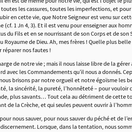
, il en est de même pour notre vie, qui est l’objet le p
 toutes les cassures, toutes les imperfections, et pour 
ubir en cette vie, que Notre Seigneur est venu sur cet
 (cf. 1 Jn 4, 3). Et il est venu pour enseigner aux hom
rtus du Fils et en se nourrissant de son Corps et de son
it au Royaume de Dieu. Ah, mes frères ! Quelle plus bel
r réparer nos fautes !
rge de notre vie ; mais il nous laisse libre de la gérer 
cord avec les Commandements qu’il nous a donnés. C
, nous brisons par notre orgueil et notre égoïsme les b
té‚ la sincérité, la pureté, l’honnêteté – pour vouloir 
nde, plus savants… Tout cela au détriment de cette to
nt de la Crèche, et qui seules peuvent ouvrir à l’homm
u pour nous sauver, pour nous sauver du péché et de l
du discernement. Lorsque, dans la tentation, nous som