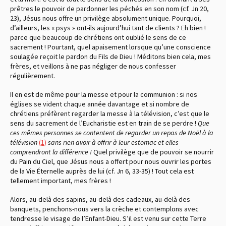
prêtres le pouvoir de pardonner les péchés en son nom (cf. Jn 20,
23), Jésus nous offre un privilège absolument unique. Pourquoi,
d’ailleurs, les « psys » ont-ils aujourd’hui tant de clients ? Eh bien !
parce que beaucoup de chrétiens ont oublié le sens de ce
sacrement ! Pourtant, quel apaisement lorsque qu’une conscience
soulagée reçoit le pardon du Fils de Dieu ! Méditons bien cela, mes
frères, et veillons à ne pas négliger de nous confesser
régulièrement.
Il en est de même pour la messe et pour la communion : si nos
églises se vident chaque année davantage et si nombre de
chrétiens préfèrent regarder la messe à la télévision, c’est que le
sens du sacrement de l’Eucharistie est en train de se perdre !
Que
ces mêmes personnes se contentent de regarder un repas de Noël à la
télévision
(1)
sans rien avoir à offrir à leur estomac et elles
comprendront la différence !
Quel privilège que de pouvoir se nourrir
du Pain du Ciel, que Jésus nous a offert pour nous ouvrir les portes
de la Vie Éternelle auprès de lui (cf. Jn 6, 33-35) ! Tout cela est
tellement important, mes frères !
Alors, au-delà des sapins, au-delà des cadeaux, au-delà des
banquets, penchons-nous vers la crèche et contemplons avec
tendresse le visage de l’Enfant-Dieu. S’il est venu sur cette Terre