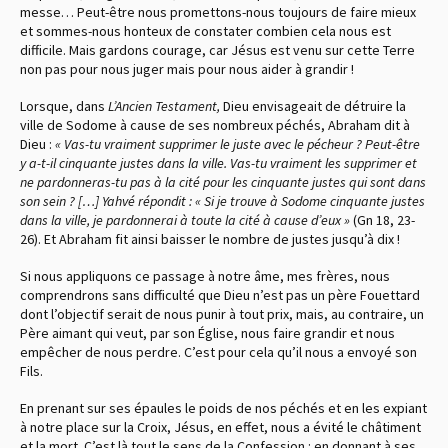
messe… Peut-être nous promettons-nous toujours de faire mieux
et sommes-nous honteux de constater combien cela nous est
difficile. Mais gardons courage, car Jésus est venu sur cette Terre
non pas pour nous juger mais pour nous aider à grandir !
Lorsque, dans
L’Ancien
Testament,
Dieu envisageait de détruire la
ville de Sodome à cause de ses nombreux péchés, Abraham dit à
Dieu :
« Vas-tu vraiment supprimer le juste avec le pécheur ? Peut-être
y a-t-il cinquante justes dans la ville. Vas-tu vraiment les supprimer et
ne pardonneras-tu pas à la cité pour les cinquante justes qui sont dans
son sein ? […] Yahvé répondit : « Si je trouve à Sodome cinquante justes
dans la ville, je pardonnerai à toute la cité à cause d’eux »
(Gn 18, 23-
26). Et Abraham fit ainsi baisser le nombre de justes jusqu’à dix !
Si nous appliquons ce passage à notre âme, mes frères, nous
comprendrons sans difficulté que Dieu n’est pas un père Fouettard
dont l’objectif serait de nous punir à tout prix, mais, au contraire, un
Père aimant qui veut, par son Église, nous faire grandir et nous
empêcher de nous perdre. C’est pour cela qu’il nous a envoyé son
Fils.
En prenant sur ses épaules le poids de nos péchés et en les expiant
à notre place sur la Croix, Jésus, en effet, nous a évité le châtiment
et la mort. C’est là tout le sens de la Confession : en donnant à ses