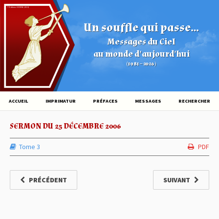
© Éditions HOVINE (2026)
Un souffle qui passe...
Messages du Ciel
au monde d'aujourd'hui
(1981 – 2026)
ACCUEIL
IMPRIMATUR
PRÉFACES
MESSAGES
RECHERCHER
SERMON DU 25 DÉCEMBRE 2006
Tome 3
PDF
PRÉCÉDENT
SUIVANT