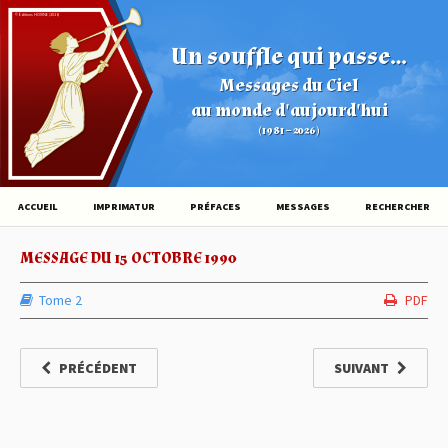
© Éditions HOVINE (2026)
Un souffle qui passe...
Messages du Ciel
au monde d'aujourd'hui
(1981 – 2026)
ACCUEIL
IMPRIMATUR
PRÉFACES
MESSAGES
RECHERCHER
MESSAGE DU 15 OCTOBRE 1990
Tome 2
PDF
PRÉCÉDENT
SUIVANT