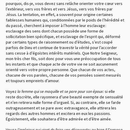
pourquoi, dis-je, vous devez sans relâche orienter votre cœur vers
l’extérieur, vers vos frères et vers Jésus, vers vos frères par
Jésus. La tentation, en effet, a souvent pour origine certaines
faiblesses humaines qui, conditionnées par le poids de l’hérédité et
du passé, cherchent à imposer à l’homme leur esclavage :
esclavage des sens dont chacun possède une forme de
sollicitation bien spécifique, et esclavage de l’esprit qui, déformé
par certains types de raisonnement ou d’études, s’est coupé
parfois de Dieu et continue de travestir la vérité pour l’accorder
sans cesse à d’égoïstes intérêts matériels. Que Notre Seigneur,
mon très cher fils, soit donc pour vous une préoccupation de tous
les instants et que chaque acte de votre vie ne soit aucunement
orienté vers votre propre personne. Que chacun de vos actes,
chacune de vos paroles, chacune de vos pensées soient mesurés
et toujours empreints d’amour.
Voyez
la femme qui se maquille et se pare pour son époux :
si elle
reste discrète, elle rayonnera d’une beauté exempte de sensualité
et n’en retirera nulle forme d’orgueil. Si, au contraire, elle se farde
outrageusement et se pare avec extravagance, elle attirera les
regards des autres hommes et excitera en eux les passions.
Égoïstement, elle souhaitera d’être admirée et d’être aimée.
Voyez
l’ingénieur qui vient de faire une découverte :
ou bien il l’expose