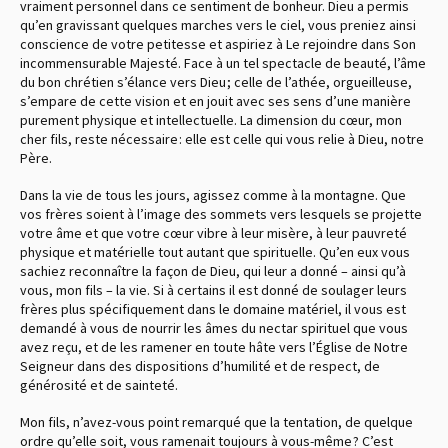
vraiment personnel dans ce sentiment de bonheur. Dieu a permis
qu’en gravissant quelques marches vers le ciel, vous preniez ainsi
conscience de votre petitesse et aspiriez à Le rejoindre dans Son
incommensurable Majesté. Face à un tel spectacle de beauté, l’âme
du bon chrétien s’élance vers Dieu ; celle de l’athée, orgueilleuse,
s’empare de cette vision et en jouit avec ses sens d’une manière
purement physique et intellectuelle. La dimension du cœur, mon
cher fils, reste nécessaire : elle est celle qui vous relie à Dieu, notre
Père.
Dans la vie de tous les jours, agissez comme à la montagne. Que
vos frères soient à l’image des sommets vers lesquels se projette
votre âme et que votre cœur vibre à leur misère, à leur pauvreté
physique et matérielle tout autant que spirituelle. Qu’en eux vous
sachiez reconnaître la façon de Dieu, qui leur a donné – ainsi qu’à
vous, mon fils – la vie. Si à certains il est donné de soulager leurs
frères plus spécifiquement dans le domaine matériel, il vous est
demandé à vous de nourrir les âmes du nectar spirituel que vous
avez reçu, et de les ramener en toute hâte vers l’Église de Notre
Seigneur dans des dispositions d’humilité et de respect, de
générosité et de sainteté.
Mon fils, n’avez-vous point remarqué que la tentation, de quelque
ordre qu’elle soit, vous ramenait toujours à vous-même ? C’est