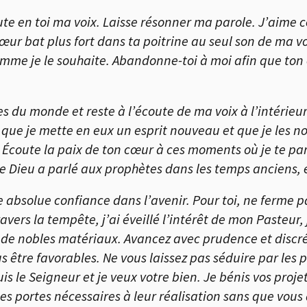
oute en toi ma voix. Laisse résonner ma parole. J’aime
cœur bat plus fort dans ta poitrine au seul son de ma v
omme je le souhaite. Abandonne-toi à moi afin que ton
du monde et reste à l’écoute de ma voix à l’intérieur d
r que je mette en eux un esprit nouveau et que je les n
i. Écoute la paix de ton cœur à ces moments où je te parl
ue Dieu a parlé aux prophètes dans les temps anciens, et
une absolue confiance dans l’avenir. Pour toi, ne ferme
ravers la tempête, j’ai éveillé l’intérêt de mon Pasteur, 
c de nobles matériaux. Avancez avec prudence et discrét
 être favorables. Ne vous laissez pas séduire par les pa
is le Seigneur et je veux votre bien. Je bénis vos proje
i les portes nécessaires à leur réalisation sans que vous 