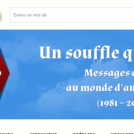
Un souffle q
Messages d
au monde d'a
(1981 – 