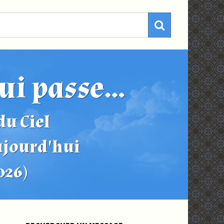
ui passe...
u Ciel
ujourd'hui
2026)