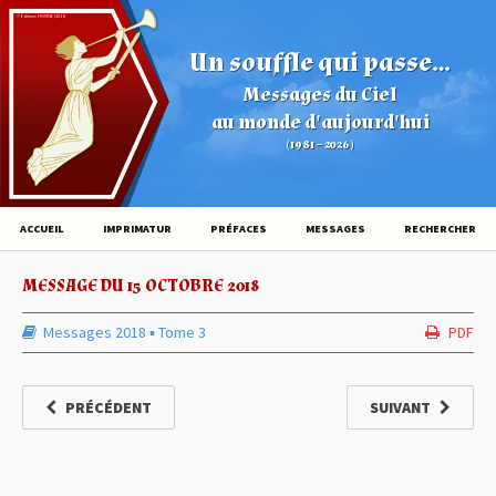
© Éditions HOVINE (2026)
Un souffle qui passe...
Messages du Ciel
au monde d'aujourd'hui
(1981 – 2026)
ACCUEIL
IMPRIMATUR
PRÉFACES
MESSAGES
RECHERCHER
MESSAGE DU 15 OCTOBRE 2018
Messages 2018
▪︎
Tome 3
PDF
PRÉCÉDENT
SUIVANT