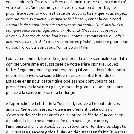
vous aspiriez à l’être. Vous êtes en chemin. Gardez courage malgré
votre péché : Dieu permet, dans votre vocation de prêtre, de
prophète et de roi – qui est celle de tout baptisé – que vous soyez,
comme tout un chacun, «
rempli de faiblesse »,
car cela vous rend
« capable de compréhension envers ceux qui commettent des fautes
par ignorance ou par égarement »
(He 5, 2). C’est pourquoi vous
devez,
« à cause de cette faiblesse »,
continuer vous aussi d’
« offrir
des sacrifices »
(He 5, 3) pour vos propres péchés, comme pour ceux
de vos frères qui sont sous l’emprise du Malin.
Louez, mon enfant, Notre-Seigneur pour la belle spiritualité dont il a
comblé votre âme et aussi celle de votre frère spirituel. Louez
Notre-Seigneur pour le grand respect qu’il vous a donné de montrer
envers lui, envers sa sainte Mère et envers notre Père du Ciel.
Louez-le enfin pour cette fidèle obéissance dont vous faites
preuve envers la sainte Église, et pour le grand respect que vous
portez à la sainte messe et à la liturgie.
À l’approche de la fête de la Toussaint, restez à l’écoute de vos
amis du Ciel et conservez votre âme d’enfant, celle qui sait
s’extasier devant les beautés de la nature, la féerie d’un coucher
de soleil, la blancheur immaculée d’un paysage de neige,
l’immensité d’un ciel étoilé, qui sait rêver en entendant les clapotis
d’un ruisseau, rendre grâce à Dieu en dégustant un fruit mûr, verser