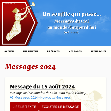
© Éditions HOVINE (2026)
Un souffle qui passe...
Messages du Ciel
au monde d'aujourd'hui
(1981 – 2026)
ACCUEIL
IMPRIMATUR
PRÉFACES
MESSAGES
RECHERCHER
Messages 2024
Message du 15 août 2024
Message de l’Assomption de saint Jean-Marie Vianney
Messages 2024
▪︎
Nouveaux Messages
LIRE LE TEXTE
ÉCOUTER LE MESSAGE