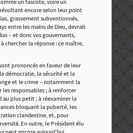
comme un fasciste, voire un
révoltant encore selon leur point
édias, grassement subventionnés,
ys entre les mains de Dieu, devrait
dias – et donc vos gouvernants,
s à chercher la réponse : ce maître,
 sont prononcés en faveur de leur
la démocratie, la sécurité et la
nsonge et le crime – notamment la
er les responsables ; à renforcer
d au plus petit ; à réexaminer la
stances bloquant la puberté, les
gration clandestine, et, pour
versité. En outre, le Président élu
ui peut encore aujourd’hui