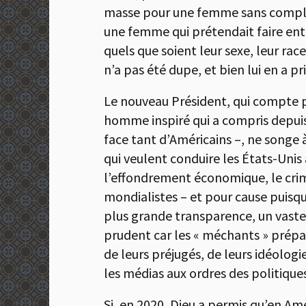
masse pour une femme sans complex
une femme qui prétendait faire entre
quels que soient leur sexe, leur race
n’a pas été dupe, et bien lui en a pri
Le nouveau Président, qui compte p
homme inspiré qui a compris depuis 
face tant d’Américains –, ne songe
qui veulent conduire les États-Unis 
l’effondrement économique, le crim
mondialistes – et pour cause puisqu’
plus grande transparence, un vaste
prudent car les « méchants » prépar
de leurs préjugés, de leurs idéologi
les médias aux ordres des politiques
Si, en 2020, Dieu a permis qu’en Am