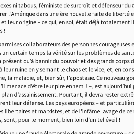
es ni tabous, féministe de surcroît et défenseur du
r l’Amérique dans une ère nouvelle faite de liberté et
 et leur origine – ce qui, en soi, était déjà totalement 
s !
armi ses collaborateurs des personnes courageuses e
un certain temps la vérité sur les problèmes de santé
 à présent qu’à bannir du pouvoir et des grands corps
à leur ruine en y semant le chaos et le vice, et, en co
e, la maladie, et, bien sûr, l’apostasie. Ce nouveau 
il menace d’être leur pire ennemi ! –, est aujourd’hui
 plan d’assainissement. Pourtant, il devra rester ex
ent leur défense. Les pays européens – et particulièr
es libertaires et marxistes, et de l’infâme lavage de ce
, sont, pour le moment, bien loin d’un tel éveil !
érique une fraude électorale de grande envergure – don