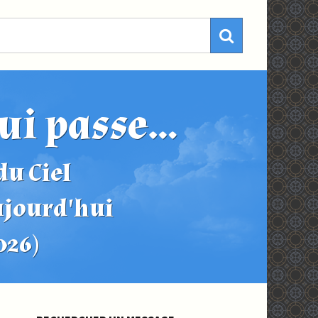
ui passe...
u Ciel
ujourd'hui
2026)