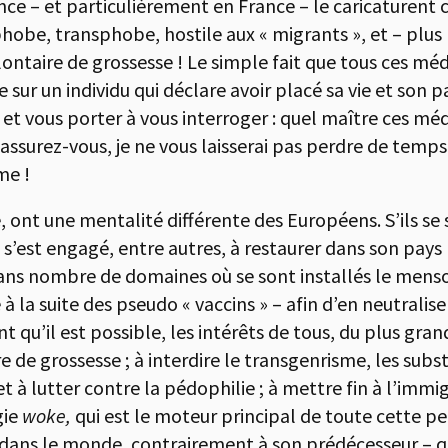
ce – et particulièrement en France – le caricaturent 
obe, transphobe, hostile aux « migrants », et – plus 
lontaire de grossesse ! Le simple fait que tous ces m
ur un individu qui déclare avoir placé sa vie et son pa
et vous porter à vous interroger : quel maître ces mé
? Rassurez-vous, je ne vous laisserai pas perdre de temp
me !
 ont une mentalité différente des Européens. S’ils se
 s’est engagé, entre autres, à restaurer dans son pays 
té dans nombre de domaines où se sont installés le me
 à la suite des pseudo « vaccins » – afin d’en neutralis
t qu’il est possible, les intérêts de tous, du plus gran
e de grossesse ; à interdire le transgenrisme, les sub
t à lutter contre la pédophilie ; à mettre fin à l’immi
gie
woke,
qui est le moteur principal de toute cette per
x dans le monde, contrairement à son prédécesseur – q