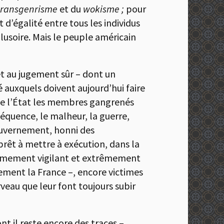
transgenrisme
et du
wokisme ;
pour
 d’égalité entre tous les individus
illusoire. Mais le peuple américain
t au jugement sûr – dont un
 auxquels doivent aujourd’hui faire
 de l’État les membres gangrenés
nséquence, le malheur, la guerre,
gouvernement, honni des
 prêt à mettre à exécution, dans la
trêmement vigilant et extrêmement
ement la France –, encore victimes
rveau que leur font toujours subir
t il reste encore des traces –