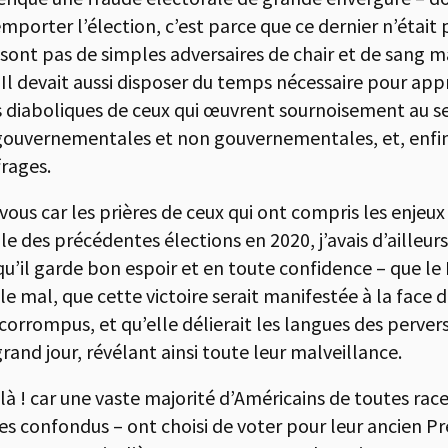
porter l’élection, c’est parce que ce dernier n’était 
e sont pas de simples adversaires de chair et de sang m
. Il devait aussi disposer du temps nécessaire pour app
 diaboliques de ceux qui œuvrent sournoisement au se
 gouvernementales et non gouvernementales, et, enfin,
frages.
-vous car les prières de ceux qui ont compris les enjeu
ille des précédentes élections en 2020, j’avais d’ailleu
qu’il garde bon espoir et en toute confidence – que l
r le mal, que cette victoire serait manifestée à la fac
rrompus, et qu’elle délierait les langues des pervers,
rand jour, révélant ainsi toute leur malveillance.
ilà ! car une vaste majorité d’Américains de toutes rac
 confondus – ont choisi de voter pour leur ancien Pré