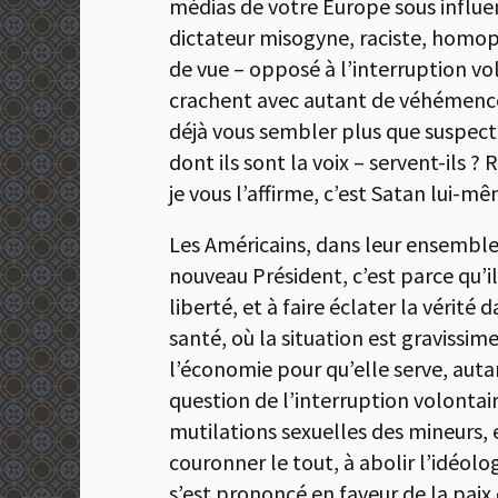
médias de votre Europe sous influen
dictateur misogyne, raciste, homoph
de vue – opposé à l’interruption vo
crachent avec autant de véhémence s
déjà vous sembler plus que suspect 
dont ils sont la voix – servent-ils 
je vous l’affirme, c’est Satan lui-mê
Les Américains, dans leur ensemble,
nouveau Président, c’est parce qu’il
liberté, et à faire éclater la véri
santé, où la situation est gravissime
l’économie pour qu’elle serve, autan
question de l’interruption volontair
mutilations sexuelles des mineurs, e
couronner le tout, à abolir l’idéolo
s’est prononcé en faveur de la pai