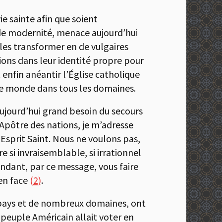
ie sainte afin que soient
t de modernité, menace aujourd’hui
e les transformer en de vulgaires
ions dans leur identité propre pour
 enfin anéantir l’Église catholique
 le monde dans tous les domaines.
 aujourd’hui grand besoin du secours
 Apôtre des nations, je m’adresse
’Esprit Saint. Nous ne voulons pas,
re si invraisemblable, si irrationnel
endant, par ce message, vous faire
 en face
(2)
.
 pays et de nombreux domaines, ont
e peuple Américain allait voter en