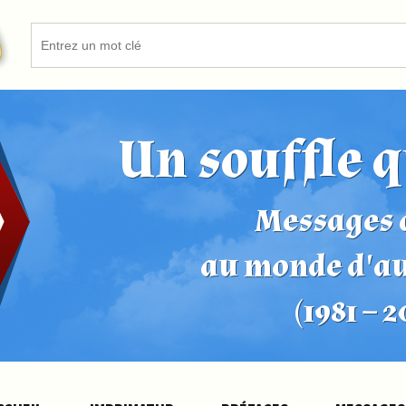
Un souffle q
Messages d
au monde d'a
(1981 – 