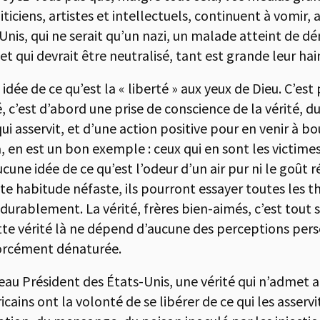
iticiens, artistes et intellectuels, continuent à vomi
Unis, qui ne serait qu’un nazi, un malade atteint de d
et qui devrait être neutralisé, tant est grande leur hai
idée de ce qu’est la « liberté » aux yeux de Dieu. C’est
té, c’est d’abord une prise de conscience de la vérité, du
i asservit, et d’une action positive pour en venir à bo
, en est un bon exemple : ceux qui en sont les victim
cune idée de ce qu’est l’odeur d’un air pur ni le goût ré
tte habitude néfaste, ils pourront essayer toutes les t
durablement. La vérité, frères bien-aimés, c’est tout 
ette vérité là ne dépend d’aucune des perceptions per
 forcément dénaturée.
uveau Président des États-Unis, une vérité qui n’admet 
ains ont la volonté de se libérer de ce qui les asservit