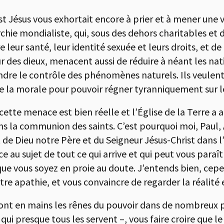
ist Jésus vous exhortait encore à prier et à mener une v
archie mondialiste, qui, sous des dehors charitables e
re leur santé, leur identité sexuée et leurs droits, et d
r des dieux, menacent aussi de réduire à néant les nat
endre le contrôle des phénomènes naturels. Ils veulent
 de la morale pour pouvoir régner tyranniquement sur
 cette menace est bien réelle et l’Église de la Terre a
dans la communion des saints. C’est pourquoi moi, Paul,
 de Dieu notre Père et du Seigneur Jésus-Christ dans l
ce au sujet de tout ce qui arrive et qui peut vous paraît
l que vous soyez en proie au doute. J’entends bien, cep
tre apathie, et vous convaincre de regarder la réalité
ont en mains les rênes du pouvoir dans de nombreux
qui presque tous les servent –, vous faire croire que l