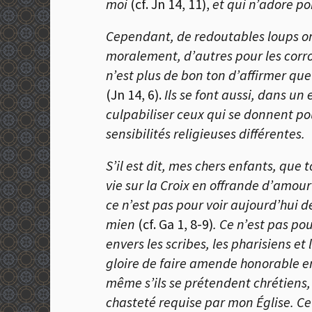
moi
(cf. Jn 14, 11),
et qui n’adore po
Cependant, de redoutables loups on
moralement, d’autres pour les corrom
n’est plus de bon ton d’affirmer que 
(Jn 14, 6).
Ils se font aussi, dans un
culpabiliser ceux qui se donnent pou
sensibilités religieuses différentes.
S’il est dit, mes chers enfants, qu
vie sur la Croix en offrande d’amour
ce n’est pas pour voir aujourd’hui 
mien
(cf. Ga 1, 8-9)
. Ce n’est pas po
envers les scribes, les pharisiens e
gloire de faire amende honorable en
même s’ils se prétendent chrétiens, 
chasteté requise par mon Église. Ce