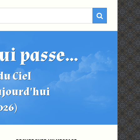
ui passe...
u Ciel
ujourd'hui
2026)