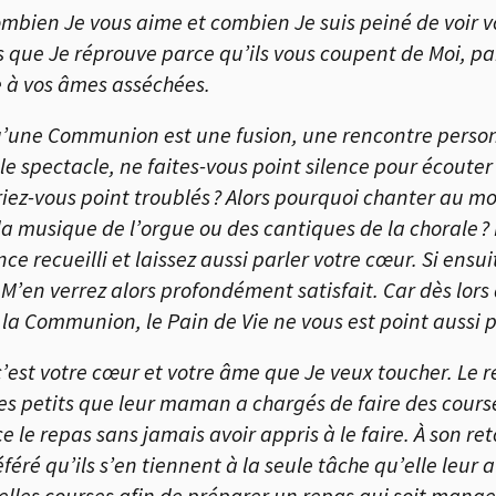
ombien Je vous aime et combien Je suis peiné de voir v
que Je réprouve parce qu’ils vous coupent de Moi, par
 à vos âmes asséchées.
une Communion est une fusion, une rencontre personn
 spectacle, ne faites-vous point silence pour écouter c
eriez-vous point troublés ? Alors pourquoi chanter au
a musique de l’orgue ou des cantiques de la chorale ?
ce recueilli et laissez aussi parler votre cœur. Si ensu
 M’en verrez alors profondément satisfait. Car dès lor
a Communion, le Pain de Vie ne vous est point aussi p
est votre cœur et votre âme que Je veux toucher. Le r
s petits que leur maman a chargés de faire des courses
 le repas sans jamais avoir appris à le faire. À son re
éré qu’ils s’en tiennent à la seule tâche qu’elle leur av
lles courses afin de préparer un repas qui soit mangeabl