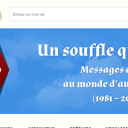
Un souffle q
Messages d
au monde d'a
(1981 – 