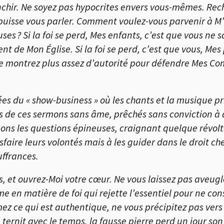
nchir. Ne soyez pas hypocrites envers vous-mêmes. Re
Je puisse vous parler. Comment voulez-vous parvenir à M
ses ? Si la foi se perd, Mes enfants, c’est que vous ne
t de Mon Église. Si la foi se perd, c’est que vous, Mes
 ne montrez plus assez d’autorité pour défendre Mes
es du « show-business » où les chants et la musique prim
 las de ces sermons sans âme, prêchés sans conviction à
ns les questions épineuses, craignant quelque révolte 
sfaire leurs volontés mais à les guider dans le droit c
ouffrances.
s, et ouvrez-Moi votre cœur. Ne vous laissez pas aveugl
e en matière de foi qui rejette l’essentiel pour ne con
mez ce qui est authentique, ne vous précipitez pas vers 
 ternit avec le temps, la fausse pierre perd un jour son