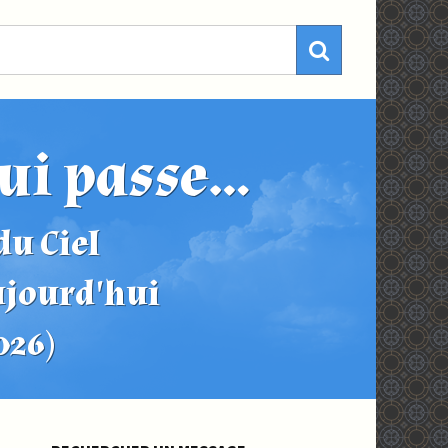
ui passe...
u Ciel
ujourd'hui
2026)