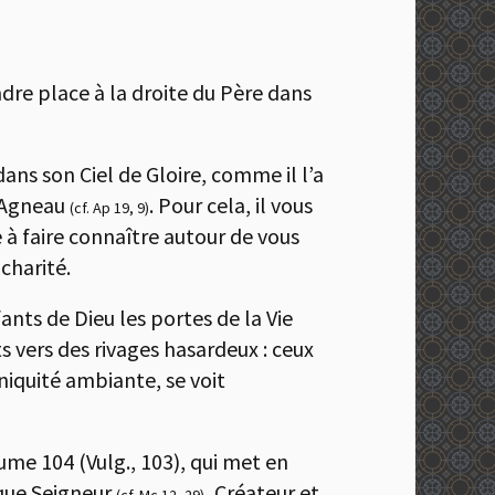
dre place à la droite du Père dans
dans son Ciel de Gloire, comme il l’a
l’Agneau
. Pour cela, il vous
(cf. Ap 19, 9)
e à faire connaître autour de vous
charité.
ants de Dieu les portes de la Vie
ts vers des rivages hasardeux : ceux
niquité ambiante, se voit
aume 104 (Vulg., 103), qui met en
ique Seigneur
, Créateur et