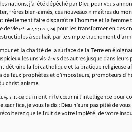
des nations, j’ai été dépêché par Dieu pour vous annonc
ter, frères bien-aimés, ces nouveaux « maîtres du monde
ulent réellement faire disparaître l’homme et la femme 
re de vie
pour les transformer en des cré
(cf. Gn 2, 9 ; Gn 3, 24)
destructibles à souhait par le simple truchement d’ar
l’amour et la charité de la surface de la Terre en éloi
spicieux les uns vis-à-vis des autres jusque dans leurs 
détruire la foi catholique et la pratique religieuse a
a de faux prophètes et d’imposteurs, promoteurs d’hé
u christianisme.
qui n’ont ni le cœur ni l’intelligence pour 
cf. Ap 3, 15-16)
e sacrifice, je vous le dis : Dieu n’aura pas pitié de vou
 récolterez que le fruit de votre impiété, de votre ins