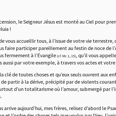
cension, le Seigneur Jésus est monté au Ciel pour pren
luia !
vous accueillir tous, à l’issue de votre vie terrestre, 
vous faire participer pareillement au festin de noce de 
plus fermement à l’Évangile
, qu’il vous appell
(cf. Mc 1, 15)
aussi par votre exemple, à travers vos actes et votre 
la clé de toutes choses et qu’eux seuls ouvrent aux enf
de partir à la dérive, précipité par de violents couran
urtout d’un totalitarisme où l’amour, submergé par l’i
.
)
us arrive aujourd’hui, mes frères, relisez d’abord le Ps
on et l’ordre des choses tels que voulus par Dieu, l’un