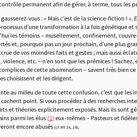
n contrôle permanent afin de gérer, à terme, tous les 
ausserez-vous : « Mais c’est de la science-fiction ! ». 
processus d’une transformation à la fois génétique et 
’hui les témoins – musellement, confinement, couvre-f
rtés et, pourquoi pas un jour prochain, d’une plus gra
accrue de vos moindres faits et gestes ; mais aussi écl
, violence, etc. – n’en sont que les prémices ! Sachez,
 complices de cette abomination – savent très bien ce q
es choisissent et les dirigent.
te au milieu de toute cette confusion, c’est que les i
 cachent point. Si vous procédez à des recherches inte
ojets et théories explicitement exposés. Mais ils sont 
tains parmi les élus
(1)
eux-mêmes – Pasteurs et fidèle
ouveront encore abusés
.
(cf. Mt 24, 24)