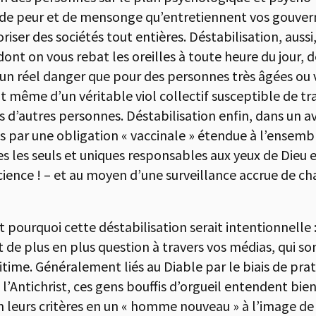
t de peur et de mensonge qu’entretiennent vos gouve
roriser des sociétés tout entières. Déstabilisation, aus
) dont on vous rebat les oreilles à toute heure du jou
nte un réel danger que pour des personnes très âgées ou
ent même d’un véritable viol collectif susceptible de tr
ès d’autres personnes. Déstabilisation enfin, dans un a
és par une obligation « vaccinale » étendue à l’ensem
s les seuls et uniques responsables aux yeux de Dieu et
science ! – et au moyen d’une surveillance accrue de ch
ourquoi cette déstabilisation serait intentionnelle 
t de plus en plus question à travers vos médias, qui s
gitime. Généralement liés au Diable par le biais de pra
e l’Antichrist, ces gens bouffis d’orgueil entendent bi
n leurs critères en un « homme nouveau » à l’image de 