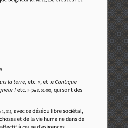
(cf. Mc 12, 29)
3)
is la terre,
etc. », et le
Cantique
igneur !
etc.
»
, qui sont des
(Dn 3, 51-90)
, avec ce déséquilibre sociétal,
n 1, 31)
 choses et de la vie humaine dans de
ffectif à cause d’exigences