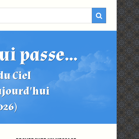
ui passe...
u Ciel
ujourd'hui
2026)