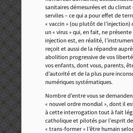
sanitaires démesurées et du clima
serviles – ce qui a pour effet de ter
« vaccin » (ou plutôt de l’injection
un « virus » qui, en fait, ne prése
injection est, en réalité, l’instrum
reçoit et aussi de la répandre aupr
abolition progressive de vos libert
vos enfants, dont vous, parents, ête
d’autorité et de la plus pure incon
numériques systématiques.
Nombre d’entre vous se demandent p
« nouvel ordre mondial », dont il es
à cette interrogation tout à fait lé
catholique et pilotés par l’esprit d
« trans-former » l’être humain selo