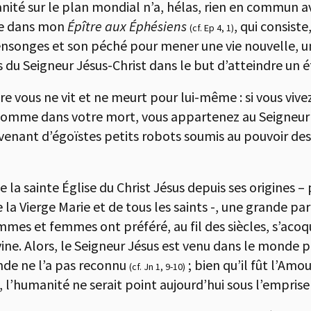
nité sur le plan mondial n’a, hélas, rien en commun a
lle dans mon
É
pître aux
É
phésiens
, qui consist
(cf. Ep 4, 1)
nsonges et son péché pour mener une vie nouvelle, une
 du Seigneur Jésus-Christ dans le but d’atteindre un é
tre vous ne vit et ne meurt pour lui-même : si vous vive
e comme dans votre mort, vous appartenez au Seigneu
venant d’égoïstes petits robots soumis au pouvoir des
a sainte Église du Christ Jésus depuis ses origines – po
la Vierge Marie et de tous les saints -, une grande par
mmes et femmes ont préféré, au fil des siècles, s’aco
ivine. Alors, le Seigneur Jésus est venu dans le monde 
onde ne l’a pas reconnu
; bien qu’il fût l’Amo
(cf. Jn 1, 9-10)
i, l’humanité ne serait point aujourd’hui sous l’emprise