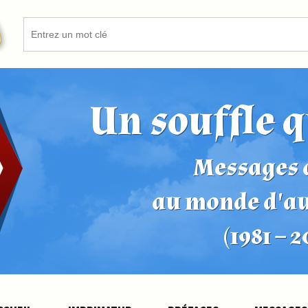
Un souffle q
Messages d
au monde d'a
(1981 – 