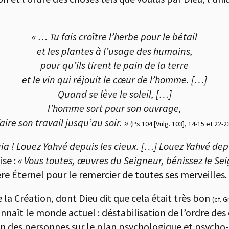
« … Tu fais croître l’herbe pour le bétail
et les plantes à l’usage des humains,
pour qu’ils tirent le pain de la terre
et le vin qui réjouit le cœur de l’homme. […]
Quand se lève le soleil, […]
l’homme sort pour son ouvrage,
faire son travail jusqu’au soir. »
(Ps 104 [Vulg. 103], 14-15 et 22-2
uia ! Louez Yahvé depuis les cieux. […] Louez Yahvé depu
ise :
« Vous toutes, œuvres du Seigneur, bénissez le Se
re Éternel pour le remercier de toutes ses merveilles.
 la Création, dont Dieu dit que cela était très bon
(cf. G
nnaît le monde actuel : déstabilisation de l’ordre des
 des personnes sur le plan psychologique et psycho-a