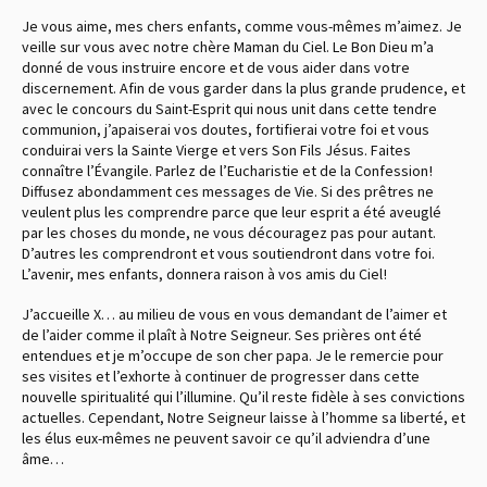
Je vous aime, mes chers enfants, comme vous-mêmes m’aimez. Je
veille sur vous avec notre chère Maman du Ciel. Le Bon Dieu m’a
donné de vous instruire encore et de vous aider dans votre
discernement. Afin de vous garder dans la plus grande prudence, et
avec le concours du Saint-Esprit qui nous unit dans cette tendre
communion, j’apaiserai vos doutes, fortifierai votre foi et vous
conduirai vers la Sainte Vierge et vers Son Fils Jésus. Faites
connaître l’Évangile. Parlez de l’Eucharistie et de la Confession !
Diffusez abondamment ces messages de Vie. Si des prêtres ne
veulent plus les comprendre parce que leur esprit a été aveuglé
par les choses du monde, ne vous découragez pas pour autant.
D’autres les comprendront et vous soutiendront dans votre foi.
L’avenir, mes enfants, donnera raison à vos amis du Ciel !
J’accueille X… au milieu de vous en vous demandant de l’aimer et
de l’aider comme il plaît à Notre Seigneur. Ses prières ont été
entendues et je m’occupe de son cher papa. Je le remercie pour
ses visites et l’exhorte à continuer de progresser dans cette
nouvelle spiritualité qui l’illumine. Qu’il reste fidèle à ses convictions
actuelles. Cependant, Notre Seigneur laisse à l’homme sa liberté, et
les élus eux-mêmes ne peuvent savoir ce qu’il adviendra d’une
âme…