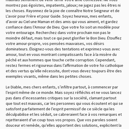
montrez pas égoïstes, impatients, jaloux ; ne jugez pas les êtres ni
les choses. Rayonnez de la joie de connaître Notre Seigneur et de
L’avoir pour Frère et pour Guide. Soyez heureux, mes enfants,
d’avoir au Ciel une Maman et des amis qui vous aiment, et gardez
confiance dans l’Amour de Dieu. Que votre foi soit un modèle pour
votre entourage. Recherchez dans votre prochain non pas le
moindre défaut, mais tout ce qui peut glorifier le Bon Dieu. Étouffez
votre amour-propre, vos pensées mauvaises, vos désirs
dominateurs. Éloignez-vous des tentations et exprimez-vous avec
amour, tout en vous montrant compatissants face à la misère du
péché et aux hommes que touche cette corruption. Cependant,
restez fermes et rigoureux dans l’affirmation de votre foi catholique
et des vertus qu’elle nécessite, dont vous devez toujours être des
exemples vivants, même dans les petites choses.
Le Diable, mes chers enfants, s’infiltre partout, à commencer par
l’esprit même de ce monde. Mais soyez réfléchis et ne vous lancez
pas dans d’incessantes critiques sur la société, clamant partout
que tout est mauvais, car les personnes qui vous écoutent et qui se
satisfont parfaitement de l’esprit permissif de ce siècle qui les
déculpabilise et les séduit, se cabreraient face à vos remarques et
rejetteraient d’un coup tous vos propos. Que vos paroles soient
douceur et remède, qu’elles apportent des solutions, explicitent la