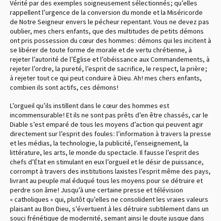
Vérité par des exemples soigneusement sélectionnés ; qu’elles
rappellent l’urgence de la conversion du monde et la Miséricorde
de Notre Seigneur envers le pécheur repentant. Vous ne devez pas
oublier, mes chers enfants, que des multitudes de petits démons
ont pris possession du cœur des hommes : démons qui les incitent à
se libérer de toute forme de morale et de vertu chrétienne, à
rejeter l’autorité de l’Église et l’obéissance aux Commandements, à
rejeter l’ordre, la pureté, l’esprit de sacrifice, le respect, la prière ;
à rejeter tout ce qui peut conduire à Dieu. Ah ! mes chers enfants,
combien ils sont actifs, ces démons !
L’orgueil qu’ils instillent dans le cœur des hommes est
incommensurable ! Et ils ne sont pas prêts d’en être chassés, car le
Diable s’est emparé de tous les moyens d’action qui peuvent agir
directement sur l’esprit des foules : l’information à travers la presse
et les médias, la technologie, la publicité, l’enseignement, la
littérature, les arts, le monde du spectacle. Il fausse l’esprit des
chefs d’État en stimulant en eux l’orgueil et le désir de puissance,
corrompt à travers des institutions laxistes l’esprit même des pays,
livrant au peuple mal éduqué tous les moyens pour se détruire et
perdre son âme ! Jusqu’à une certaine presse et télévision
« catholiques » qui, plutôt qu’elles ne consolident les vraies valeurs
plaisant au Bon Dieu, s’évertuent à les détruire subtilement dans un
souci frénétique de modernité, semant ainsi le doute jusque dans