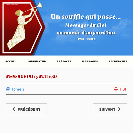
© Éditions HOVINE (2026)
Un souffle qui passe...
Messages du Ciel
au monde d'aujourd'hui
(1981 – 2026)
ACCUEIL
IMPRIMATUR
PRÉFACES
MESSAGES
RECHERCHER
MESSAGE DU 15 MAI 1988
Tome 2
PDF
PRÉCÉDENT
SUIVANT