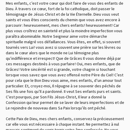
Mes enfants, c’est votre cœur qui doit faire de vous des enfants de
Dieu. À travers ce cœur, fort de la foi catholique, doit passer le
témoignage de Jésus-Christ et de la Vie Éternelle. Dieu vous veut
saints et vous êtes conscients du chemin que vous avez encore à
parcourir : heureusement, mes chers enfants ! heureusement ! Car
plus vous croîtrez en sainteté et plus la moindre imperfection vous
paraîtra abominable. Notre Seigneur aime votre démarche
spirituelle malgré vos défaillances. Vous êtes, en effet, si souvent
tournés vers Lui ! vous avez si souvent une prière sur les lèvres ou
dans le cœur alors que le monde ne Lui témoigne plus
qu’indifférence et irrespect ! Que de Grâces Il vous donne déjà par
ces messages destinés à vous parfaire ! Oui, mes enfants, que de
Grâces ! Votre sincérité est si grande, votre chagrin si touchant
lorsque vous savez que vous avez offensé notre Père du Ciel ! C’est
pour cela que le Bon Dieu vous aime, mes enfants, d’un amour tout
particulier. Et, croyez-moi, Il répugne à se souvenir des péchés de
Ses fils une fois qu’Il a pardonné. II veut Ses enfants purs et saints.
C’est pourquoi, par Son Fils Jésus-Christ, Il leur a donné la
Confession qui leur permet de se laver de leurs imperfections et de
Le rejoindre de nouveau dans Sa Paix lorsqu’ils ont péché.
Cette Paix de Dieu, mes chers enfants, conservez-la précieusement
car elle vous est nécessaire à chaque instant. Ne permettez à nul
mauvais sentiment de venir ternir votre âme confessée. Ne vous