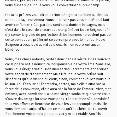
vous auriez si peur que vous vous convertiriez sur-le-champ !
Certains prêtres vous diront : « Notre Seigneur est bien au-dessus
de tout cela, Il est Amour ! Vous ne devez pas vous inquiéter, il faut
avoir confiance ! » Ces paroles sont sans doute très sages, mais
c’est dans le cœur de chacun que doit pénétrer Notre Seigneur afin
d’y semer la graine de perfection. Si les hommes ne veulent pas de
cette perfection, préférant se corrompre avec le monde, Notre
Seigneur a beau être au milieu d’eux, ils n’en retireront aucun
bénéfice !
Vous, mes chers enfants, restez donc dans la vérité. Priez souvent
car la prière est la nourriture indispensable de votre âme. Sans elle,
vous vous éloigneriez du Bon Dieu et des Sacrements et perdriez
votre esprit de discernement. Mais il faut que votre prière soit
sincère et qu’elle vienne du cœur, sinon, comment voulez-vous que
le Bon Dieu l’écoute ? Il l’entendra, certes, mais elle n’aura pas la
force de la conviction, elle n’aura pas la force de l’amour. Priez, mes
enfants, avec conviction ! La Sainte Vierge souhaite que votre cœur
s’ouvre davantage lorsque vous priez. Elle est, bien sûr, sensible à
tous vos efforts et heureuse de vous les voir accomplir, mais Elle
vous demande aujourd’hui, en ce mois qu’Elle chérit, de Lui ouvrir
franchement votre cœur pour pouvoir y mieux établir Son Fils.