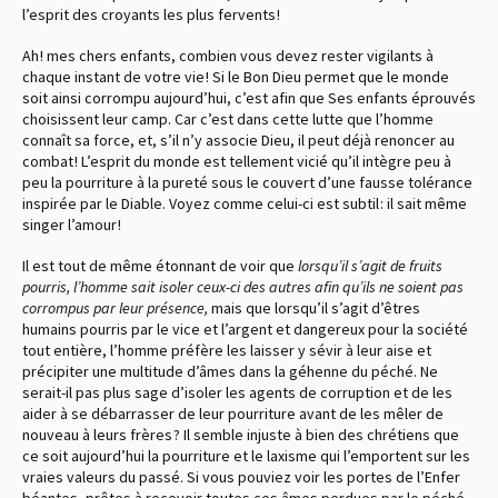
l’esprit des croyants les plus fervents !
Ah ! mes chers enfants, combien vous devez rester vigilants à
chaque instant de votre vie ! Si le Bon Dieu permet que le monde
soit ainsi corrompu aujourd’hui, c’est afin que Ses enfants éprouvés
choisissent leur camp. Car c’est dans cette lutte que l’homme
connaît sa force, et, s’il n’y associe Dieu, il peut déjà renoncer au
combat ! L’esprit du monde est tellement vicié qu’il intègre peu à
peu la pourriture à la pureté sous le couvert d’une fausse tolérance
inspirée par le Diable. Voyez comme celui-ci est subtil : il sait même
singer l’amour !
Il est tout de même étonnant de voir que
lorsqu’il s’agit de fruits
pourris, l’homme sait isoler ceux-ci des autres afin qu’ils ne soient pas
corrompus par leur présence,
mais que lorsqu’il s’agit d’êtres
humains pourris par le vice et l’argent et dangereux pour la société
tout entière, l’homme préfère les laisser y sévir à leur aise et
précipiter une multitude d’âmes dans la géhenne du péché. Ne
serait-il pas plus sage d’isoler les agents de corruption et de les
aider à se débarrasser de leur pourriture avant de les mêler de
nouveau à leurs frères ? Il semble injuste à bien des chrétiens que
ce soit aujourd’hui la pourriture et le laxisme qui l’emportent sur les
vraies valeurs du passé. Si vous pouviez voir les portes de l’Enfer
béantes, prêtes à recevoir toutes ces âmes perdues par le péché,