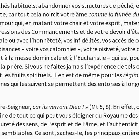
chés habituels, abandonner vos structures de péché, e
te, car tout cela noircit votre âme
comme la fumée du f
our qui, en matant votre chair et votre esprit, matero
ressions des Commandements et de votre devoir d’état
 ou avec l’honnêteté, vos infidélités, vos accès de co
sances – voire vos calomnies –, votre oisiveté, votre
t à la messe dominicale et à l’Eucharistie – qui est pou
la prière. Si vous ne faites jamais l’expérience de tels 
es fruits spirituels. Il en est de même pour l
es régim
nnes qui les suivent se permettent des entorses à long
tre-Seigneur,
car ils verront Dieu ! »
(Mt 5, 8). En effet,
ine de tout ce qui peut vous éloigner du Royaume des Ci
eté des sens, de l’esprit et de l’âme, et l’authentici
s semblables. Ce sont, sachez-le, les principaux critèr