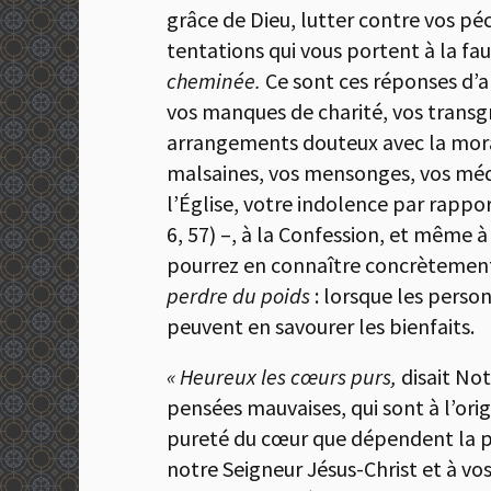
grâce de Dieu, lutter contre vos pé
tentations qui vous portent à la fau
cheminée.
Ce sont ces réponses d’am
vos manques de charité, vos transg
arrangements douteux avec la morale
malsaines, vos mensonges, vos médi
l’Église, votre indolence par rappor
6, 57) –, à la Confession, et même à 
pourrez en connaître concrètement l
perdre du poids
: lorsque les perso
peuvent en savourer les bienfaits.
« Heureux les cœurs purs,
disait No
pensées mauvaises, qui sont à l’orig
pureté du cœur que dépendent la pur
notre Seigneur Jésus-Christ et à vo