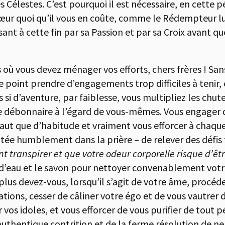
 Célestes. C’est pourquoi il est nécessaire, en cette 
cœur quoi qu’il vous en coûte, comme le Rédempteur 
nt à cette fin par sa Passion et par sa Croix avant que
où vous devez ménager vos efforts, chers frères ! San
 ne point prendre d’engagements trop difficiles à tenir
’aventure, par faiblesse, vous multipliez les chutes.
 débonnaire à l’égard de vous-mêmes. Vous engager d
haut que d’habitude et vraiment vous efforcer à chaque 
citée humblement dans la prière – de relever des défis
 transpirer et que votre odeur corporelle risque d’êt
 d’eau et le savon pour nettoyer convenablement votre
plus devez-vous, lorsqu’il s’agit de votre âme, procé
tions, cesser de câliner votre égo et de vous vautrer d
vos idoles, et vous efforcer de vous purifier de tout 
uthentique contrition et de la ferme résolution de ne 