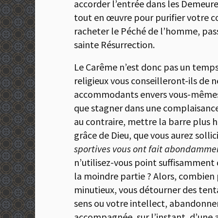
accorder l’entrée dans les Demeures
tout en œuvre pour purifier votre 
racheter le Péché de l’homme, passa
sainte Résurrection.
Le Carême n’est donc pas un temps 
religieux vous conseilleront-ils de
accommodants envers vous-mêmes si d
que stagner dans une complaisance
au contraire, mettre la barre plus 
grâce de Dieu, que vous aurez solli
sportives vous ont fait abondamment
n’utilisez-vous point suffisamment
la moindre partie ? Alors, combien 
minutieux, vous détourner des tenta
sens ou votre intellect, abandonner 
accompagnée, sur l’instant, d’une a