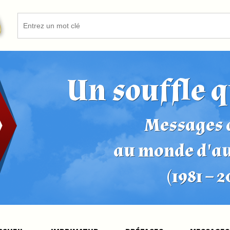
Un souffle q
Messages d
au monde d'a
(1981 – 