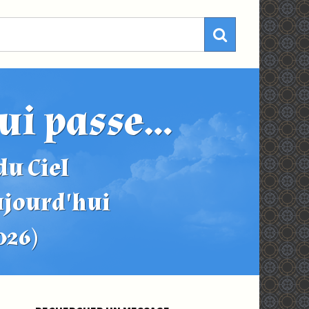
ui passe...
u Ciel
ujourd'hui
2026)