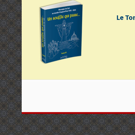
Le To