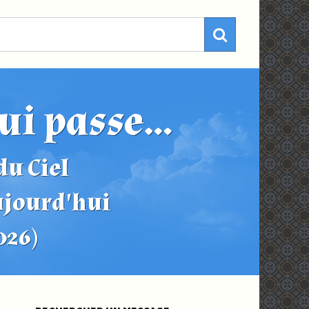
ui passe...
u Ciel
ujourd'hui
2026)