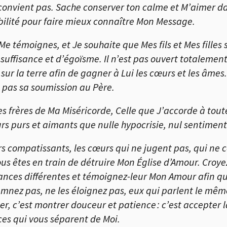
convient pas. Sache conserver ton calme et M’aimer dav
ibilité pour faire mieux connaître Mon Message.
 Me témoignes, et Je souhaite que Mes fils et Mes fill
suffisance et d’égoïsme. Il n’est pas ouvert totalemen
s sur la terre afin de gagner à Lui les cœurs et les âm
 pas sa soumission au Père.
es frères de Ma Miséricorde, Celle que J’accorde à toute
rs purs et aimants que nulle hypocrisie, nul sentiment 
œurs compatissants, les cœurs qui ne jugent pas, qui ne
 êtes en train de détruire Mon Église d’Amour. Croyez-
ances différentes et témoignez-leur Mon Amour afin qu’i
damnez pas, ne les éloignez pas, eux qui parlent le mê
r, c’est montrer douceur et patience : c’est accepter 
ces qui vous séparent de Moi.