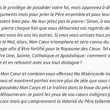
 le privilège de posséder votre foi, mais apprenez à d
rguments mais pour prier le Père ensemble et pour leu
sent bien peu. Ne leur jetez pas la pierre ! Sinon, à v
a pierre chaque fois que vous détournez vos regards de
ez-vous les uns les autres. Si vous vous unissez tous p
tre le Mal, alors, Mon Cœur triomphera et sera connu d
age afin d’être fortifié pour le Royaume des Cieux. Tel
être Une, Sainte, Catholique et Apostolique : comment v
ce et en refusant avec eux tout dialogue ?
 Mon Cœur et combien vous offensez Ma Miséricorde lor
ous et montrent parfois encore plus de zèle que vous d
ui possédez Mon Corps et Le traînez dans la boue du pé
tournerais-Je point les yeux de vos cœurs indignes p
ncore mais qui comprennent la Volonté du Père telleme