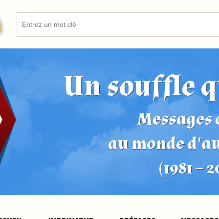
Un souffle q
Messages d
au monde d'a
(1981 – 