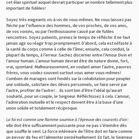
cet élan spirituel auquel devrait participer un nombre tellement plus
important de fidèles !
Soyez très exigeants vis-à-vis de vous-mêmes. Ne vous laissez pas
fléchir par l’influence des hommes, de vos proches, de vos amis,
de vos voisins, ou par l’enthousiasme causé par de futiles
rencontres. Soyez patients, prenez le temps de réfléchir. Il ne faut
jamais agir ou réagir trop promptement. D’abord, cela est néfaste à
la santé du corps comme à celle de l’âme ; ensuite, cela conduit, la
plupart du temps, à l’erreur. Sachez discerner entre l’Amour Divin et
l’amour humain. L’amour humain devrait être de nature divine, fort,
vrai, spontané. Malheureusement, en voulant aimer l’autre, pauvres
frères, vous voulez souvent surtout vous aimer vous-mêmes !
Combien de mariages sont fondés sur la cohabitation pour peupler
une solitude, satisfaire des désirs personnels, se faire servir par
l’autre, profiter de l’autre !… Ils sont loin d’être l’idéal qu’aurait
souhaité, pour un couple, le Seigneur. Réfléchissez à cela. L’amour,
l’admiration mutuelle et le respect doivent être à la base d’une
union solide et totalement réciproque.
La foi est comme une flamme soumise à l’épreuve des courants d’air :
elle doit être suffisamment puissante pour ne pas s’éteindre dès
que souffle le vent. La force intérieure de l’être doit en faire comme
un geyser de feu et l’alimenter perpétuellement. En fait, le Seigneur