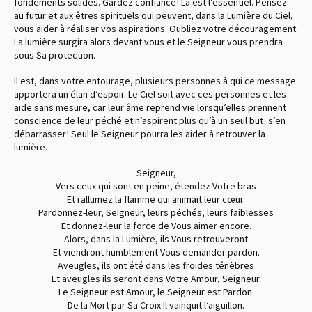
fondements solides. Gardez confiance ! Là est l’essentiel. Pensez
au futur et aux êtres spirituels qui peuvent, dans la Lumière du Ciel,
vous aider à réaliser vos aspirations. Oubliez votre découragement.
La lumière surgira alors devant vous et le Seigneur vous prendra
sous Sa protection.
Il est, dans votre entourage, plusieurs personnes à qui ce message
apportera un élan d’espoir. Le Ciel soit avec ces personnes et les
aide sans mesure, car leur âme reprend vie lorsqu’elles prennent
conscience de leur péché et n’aspirent plus qu’à un seul but : s’en
débarrasser ! Seul le Seigneur pourra les aider à retrouver la
lumière.
Seigneur,
Vers ceux qui sont en peine, étendez Votre bras
Et rallumez la flamme qui animait leur cœur.
Pardonnez-leur, Seigneur, leurs péchés, leurs faiblesses
Et donnez-leur la force de Vous aimer encore.
Alors, dans la Lumière, ils Vous retrouveront
Et viendront humblement Vous demander pardon.
Aveugles, ils ont été dans les froides ténèbres
Et aveugles ils seront dans Votre Amour, Seigneur.
Le Seigneur est Amour, le Seigneur est Pardon.
De la Mort par Sa Croix Il vainquit l’aiguillon.