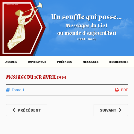
© Éditions HOVINE (2026)
Un souffle qui passe...
Messages du Ciel
au monde d'aujourd'hui
(1981 – 2026)
ACCUEIL
IMPRIMATUR
PRÉFACES
MESSAGES
RECHERCHER
MESSAGE DU 1ER AVRIL 1984
Tome 1
PDF
PRÉCÉDENT
SUIVANT