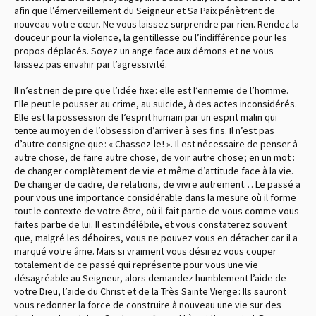
afin que l’émerveillement du Seigneur et Sa Paix pénètrent de
nouveau votre cœur. Ne vous laissez surprendre par rien. Rendez la
douceur pour la violence, la gentillesse ou l’indifférence pour les
propos déplacés. Soyez un ange face aux démons et ne vous
laissez pas envahir par l’agressivité.
Il n’est rien de pire que l’idée fixe : elle est l’ennemie de l’homme.
Elle peut le pousser au crime, au suicide, à des actes inconsidérés.
Elle est la possession de l’esprit humain par un esprit malin qui
tente au moyen de l’obsession d’arriver à ses fins. Il n’est pas
d’autre consigne que : « Chassez-le ! ». Il est nécessaire de penser à
autre chose, de faire autre chose, de voir autre chose ; en un mot :
de changer complètement de vie et même d’attitude face à la vie.
De changer de cadre, de relations, de vivre autrement… Le passé a
pour vous une importance considérable dans la mesure où il forme
tout le contexte de votre être, où il fait partie de vous comme vous
faites partie de lui. Il est indélébile, et vous constaterez souvent
que, malgré les déboires, vous ne pouvez vous en détacher car il a
marqué votre âme. Mais si vraiment vous désirez vous couper
totalement de ce passé qui représente pour vous une vie
désagréable au Seigneur, alors demandez humblement l’aide de
votre Dieu, l’aide du Christ et de la Très Sainte Vierge : Ils sauront
vous redonner la force de construire à nouveau une vie sur des