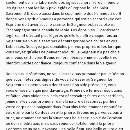
seulement dans le tabernacle des églises, chers frères, même si
les églises sont les lieux privilégiés où repose le Très Saint
Sacrement ! Il réside aussi dans le cœur même des hommes à qui Il
donne Son Esprit d’Amour. La personne qui est en accord avec cet
Esprit ne doit avoir aucune crainte : le Seigneur est avec elle et
l’accompagne sur le chemin de la Vie. Les épreuves lui paraissent
légères, et d’autant plus légères qu’elle les offre chaque fois au
Seigneur. Ne vous laissez pas décourager par vos chutes et vos
faiblesses. Ne soyez pas obnubilés par vos propres idées lorsque
vous voyez qu’elles ne peuvent aboutir. Le Seigneur n’a pas choisi
pour vous cette voie : Il vous en fera découvrir une nouvelle très
bientôt ! Gardez confiance, toujours confiance dans le Seigneur.
Nous vous le répétons, ne vous laissez pas persuader par le Démon
que vous n’êtes pas dignes de vous adresser au Seigneur. Le
Seigneur seul peut vous aider et sans Son aide précieuse, vous
vous enlisez chaque jour davantage. Prenez de fermes résolutions
et faites-vous violence si cela est nécessaire ; faites des sacrifices,
jeûnez, allez vous promener dans la nature et respirez ; purifiez
votre corps en le baignant dans l’eau plus fréquemment et purifiez
votre âme par la Confession et la prière. Si vous ne parvenez pas à
prier, ne dramatisez pas la situation ! Choisissez la voie de l’oraison
ou de la méditation, mais sans renoncer totalement à la prière.
Contemplez un beau paysage, une belle fleur, une belle œuvre d’art