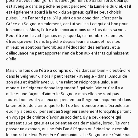
péché et vous plonger dans l’aveuglement de Sa Lumière. Celui qui
est aveugle dans le péché ne peut percevoir la Lumière du Ciel, et il
est également sourd à la Voix du Seigneur, qu’il ne peut choisir
puisqu’il ne l’entend pas. S’il guérit de sa condition, c’est par la
Grâce du Seigneur seulement, car Lui seul sait ce qui est bon pour
les humains. Alors, l’être a le choix au moins une fois dans sa vie…
Peut-être ne l’avait-il jamais eu jusque-là, car nombreux sont les
êtres qui vivent dans le péché depuis leur naissance ! Tous les
milieux ne sont pas favorables à l’éducation des enfants, et la
délinquance ne peut apporter rien de bon aux enfants qui naissent
d’elle.
Mais une fois que l’être a compris où résidait son bien – c’est-à-dire
dans le Seigneur -, alors il peut rester « aveugle » dans l’Amour de
son Dieu et établir avec Lui une relation réciproque unique au
monde. Le Seigneur donne largement à qui sait L’aimer. Car il y a
mille et une façons d’aimer le Seigneur mais elles ne sont pas
toutes bonnes : il y a ceux qui pensent au Seigneur uniquement dans
la tempête, de crainte que le toit de leur demeure ne s’écroule sur
eux. Il y a ceux qui pensent au Seigneur seulement lorsqu’ils partent
en voyage de crainte d’avoir un accident. Il y a ceux encore qui
pensent au Seigneur et Le prient en cas de maladie, lorsqu’ils vont
passer un examen, ou une fois l’an à Pâques ou à Noël pour remplir
le contrat de leur Première Communion… Le Seigneur ne réside pas