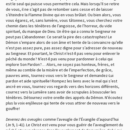
est le seul qui puisse vous permettre cela. Mais lorsqu’Il se retire
de vous, il ne s’agit pas de retomber sans cesse et de laisser
s’éteindre la Flamme Divine qui en vous brûlait. Ou bien alors, vous
vous égarez, et, sans lumière, vous tâtonnez, vous cherchez votre
chemin dans les ténèbres de l’angoisse, de l’horreur, du vide
spirituel, du manque de Dieu. Un être qui a connu le Seigneur ne
peut pas L’abandonner. Ce serait la pire des catastrophes ! Le
Démon s’empare alors de son âme et tente de la convaincre qu’elle
n’est pas assez pure, pas assez digne pour s’adresser de nouveau
au Seigneur. Et pourtant, le Christ n’est-Il pas venu pour enlever le
péché du monde ? N’est-Il pas venu pour pardonner à celui qui
implore Son Pardon ?… Alors, ne soyez pas honteux, frères, et
même au comble de la misère et de l’imperfection, de grâce,
pauvres amis, tournez-vous vers le Seigneur et demandez-Lui
pardon et aide spirituelle ! Rompez les liens avec le mal qui s’est
ancré en vous, tournez vos regards vers des horizons différents,
courrez vers la Lumière sans avoir de scrupules à bousculer les
ténèbres. Détournez votre oreille des appels du Démon. N’écoutez
plus la voix enjôleuse qui tente de vous attirer de nouveau vers le
gouffre !
Devenez des aveugles
comme l’aveugle de l’Évangile d’aujourd’hui
(Jn 9, 1-41). Le Christ est venu pour vous guérir de l’aveuglement du