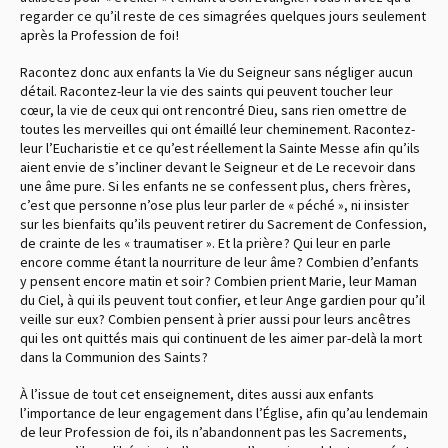
regarder ce qu’il reste de ces simagrées quelques jours seulement
après la Profession de foi !
Racontez donc aux enfants la Vie du Seigneur sans négliger aucun
détail. Racontez-leur la vie des saints qui peuvent toucher leur
cœur, la vie de ceux qui ont rencontré Dieu, sans rien omettre de
toutes les merveilles qui ont émaillé leur cheminement. Racontez-
leur l’Eucharistie et ce qu’est réellement la Sainte Messe afin qu’ils
aient envie de s’incliner devant le Seigneur et de Le recevoir dans
une âme pure. Si les enfants ne se confessent plus, chers frères,
c’est que personne n’ose plus leur parler de « péché », ni insister
sur les bienfaits qu’ils peuvent retirer du Sacrement de Confession,
de crainte de les « traumatiser ». Et la prière ? Qui leur en parle
encore comme étant la nourriture de leur âme ? Combien d’enfants
y pensent encore matin et soir ? Combien prient Marie, leur Maman
du Ciel, à qui ils peuvent tout confier, et leur Ange gardien pour qu’il
veille sur eux ? Combien pensent à prier aussi pour leurs ancêtres
qui les ont quittés mais qui continuent de les aimer par-delà la mort
dans la Communion des Saints ?
À l’issue de tout cet enseignement, dites aussi aux enfants
l’importance de leur engagement dans l’Église, afin qu’au lendemain
de leur Profession de foi, ils n’abandonnent pas les Sacrements,