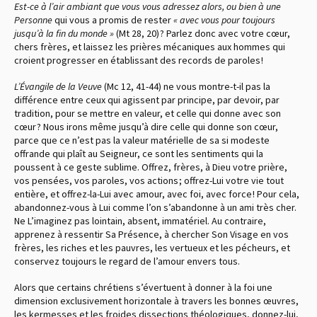
Est-ce à l’air ambiant que vous vous adressez alors, ou bien à une
Personne
qui vous a promis de rester
« avec vous pour toujours
jusqu’à la fin du monde »
(Mt 28, 20) ? Parlez donc avec votre cœur,
chers frères, et laissez les prières mécaniques aux hommes qui
croient progresser en établissant des records de paroles !
L’Évangile de la Veuve
(Mc 12, 41-44) ne vous montre-t-il pas la
différence entre ceux qui agissent par principe, par devoir, par
tradition, pour se mettre en valeur, et celle qui donne avec son
cœur ? Nous irons même jusqu’à dire celle qui donne son cœur,
parce que ce n’est pas la valeur matérielle de sa si modeste
offrande qui plaît au Seigneur, ce sont les sentiments qui la
poussent à ce geste sublime. Offrez, frères, à Dieu votre prière,
vos pensées, vos paroles, vos actions ; offrez-Lui votre vie tout
entière, et offrez-la-Lui avec amour, avec foi, avec force ! Pour cela,
abandonnez-vous à Lui comme l’on s’abandonne à un ami très cher.
Ne L’imaginez pas lointain, absent, immatériel. Au contraire,
apprenez à ressentir Sa Présence, à chercher Son Visage en vos
frères, les riches et les pauvres, les vertueux et les pécheurs, et
conservez toujours le regard de l’amour envers tous.
Alors que certains chrétiens s’évertuent à donner à la foi une
dimension exclusivement horizontale à travers les bonnes œuvres,
les kermesses et les froides dissections théologiques, donnez-lui,