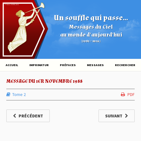
© Éditions HOVINE (2026)
Un souffle qui passe...
Messages du Ciel
au monde d'aujourd'hui
(1981 – 2026)
ACCUEIL
IMPRIMATUR
PRÉFACES
MESSAGES
RECHERCHER
MESSAGE DU 1ER NOVEMBRE 1988
Tome 2
PDF
PRÉCÉDENT
SUIVANT