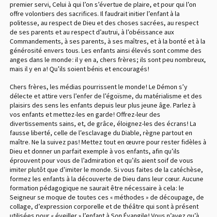
premier servi, Celui à qui l’on s’évertue de plaire, et pour qui l’on
offre volontiers des sacrifices. Il faudrait initier l’enfant à la
politesse, au respect de Dieu et des choses sacrées, au respect
de ses parents et au respect d’autrui, à l’obéissance aux
Commandements, à ses parents, à ses maîtres, et à la bonté et à la
générosité envers tous. Les enfants ainsi élevés sont comme des
anges dans le monde : il y en a, chers frères ; ils sont peu nombreux,
mais il y en a ! Qu’ils soient bénis et encouragés !
Chers frères, les médias pourrissent le monde ! Le Démon s’y
délecte et attire vers l’enfer de l’égoïsme, du matérialisme et des
plaisirs des sens les enfants depuis leur plus jeune âge. Parlez à
vos enfants et mettez-les en garde ! Offrez-leur des
divertissements sains, et, de grâce, éloignez-les des écrans ! La
fausse liberté, celle de l’esclavage du Diable, règne partout en
maître. Ne la suivez pas ! Mettez tout en œuvre pour rester fidèles à
Dieu et donner un parfait exemple à vos enfants, afin qu’ils
éprouvent pour vous de l’admiration et qu’ils aient soif de vous
imiter plutôt que d’imiter le monde. Si vous faites de la catéchèse,
formez les enfants à la découverte de Dieu dans leur cœur. Aucune
formation pédagogique ne saurait être nécessaire à cela : le
Seigneur se moque de toutes ces « méthodes » de découpage, de
collage, d’expression corporelle et de théâtre qui sont à présent
utilisées pour « éveiller » l’enfant à Son Évangile ! Vous n’avez qu’à