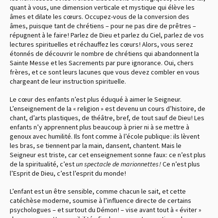
quant à vous, une dimension verticale et mystique qui élève les
âmes et dilate les cœurs. Occupez-vous de la conversion des
âmes, puisque tant de chrétiens – pour ne pas dire de prêtres –
répugnent à le faire ! Parlez de Dieu et parlez du Ciel, parlez de vos
lectures spirituelles et réchauffez les cœurs ! Alors, vous serez
étonnés de découvrir le nombre de chrétiens qui abandonnent la
Sainte Messe et les Sacrements par pure ignorance. Oui, chers
frères, et ce sont leurs lacunes que vous devez combler en vous
chargeant de leur instruction spirituelle.
Le cœur des enfants n’est plus éduqué à aimer le Seigneur.
L’enseignement de la « religion » est devenu un cours d’histoire, de
chant, d’arts plastiques, de théâtre, bref, de tout sauf de Dieu ! Les
enfants n’y apprennent plus beaucoup à prier ni à se mettre à
genoux avec humilité. Ils font comme à l’école publique : ils lèvent
les bras, se tiennent par la main, dansent, chantent. Mais le
Seigneur est triste, car cet enseignement sonne faux : ce n’est plus
de la spiritualité, c’est
un spectacle de marionnettes !
Ce n’est plus
l’Esprit de Dieu, c’est l’esprit du monde !
L’enfant est un être sensible, comme chacun le sait, et cette
catéchèse moderne, soumise à l’influence directe de certains
psychologues – et surtout du Démon ! – vise avant tout à « éviter »