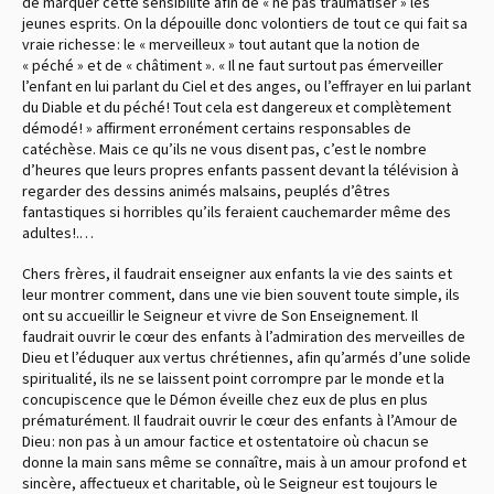
de marquer cette sensibilité afin de « ne pas traumatiser » les
jeunes esprits. On la dépouille donc volontiers de tout ce qui fait sa
vraie richesse : le « merveilleux » tout autant que la notion de
« péché » et de « châtiment ». « Il ne faut surtout pas émerveiller
l’enfant en lui parlant du Ciel et des anges, ou l’effrayer en lui parlant
du Diable et du péché ! Tout cela est dangereux et complètement
démodé ! » affirment erronément certains responsables de
catéchèse. Mais ce qu’ils ne vous disent pas, c’est le nombre
d’heures que leurs propres enfants passent devant la télévision à
regarder des dessins animés malsains, peuplés d’êtres
fantastiques si horribles qu’ils feraient cauchemarder même des
adultes !.…
Chers frères, il faudrait enseigner aux enfants la vie des saints et
leur montrer comment, dans une vie bien souvent toute simple, ils
ont su accueillir le Seigneur et vivre de Son Enseignement. Il
faudrait ouvrir le cœur des enfants à l’admiration des merveilles de
Dieu et l’éduquer aux vertus chrétiennes, afin qu’armés d’une solide
spiritualité, ils ne se laissent point corrompre par le monde et la
concupiscence que le Démon éveille chez eux de plus en plus
prématurément. Il faudrait ouvrir le cœur des enfants à l’Amour de
Dieu : non pas à un amour factice et ostentatoire où chacun se
donne la main sans même se connaître, mais à un amour profond et
sincère, affectueux et charitable, où le Seigneur est toujours le