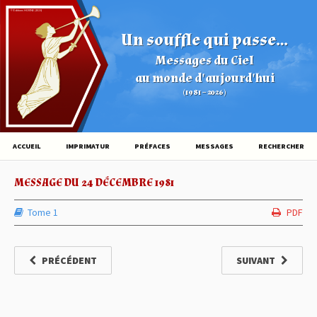
© Éditions HOVINE (2026)
Un souffle qui passe...
Messages du Ciel
au monde d'aujourd'hui
(1981 – 2026)
ACCUEIL
IMPRIMATUR
PRÉFACES
MESSAGES
RECHERCHER
MESSAGE DU 24 DÉCEMBRE 1981
Tome 1
PDF
PRÉCÉDENT
SUIVANT