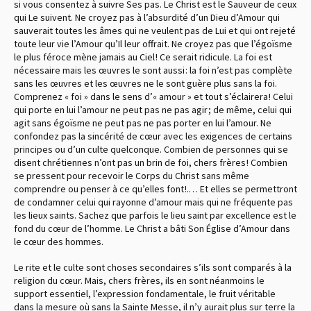
si vous consentez à suivre Ses pas. Le Christ est le Sauveur de ceux
qui Le suivent. Ne croyez pas à l’absurdité d’un Dieu d’Amour qui
sauverait toutes les âmes qui ne veulent pas de Lui et qui ont rejeté
toute leur vie l’Amour qu’Il leur offrait. Ne croyez pas que l’égoïsme
le plus féroce mène jamais au Ciel ! Ce serait ridicule. La foi est
nécessaire mais les œuvres le sont aussi : la foi n’est pas complète
sans les œuvres et les œuvres ne le sont guère plus sans la foi.
Comprenez « foi » dans le sens d’« amour » et tout s’éclairera ! Celui
qui porte en lui l’amour ne peut pas ne pas agir ; de même, celui qui
agit sans égoïsme ne peut pas ne pas porter en lui l’amour. Ne
confondez pas la sincérité de cœur avec les exigences de certains
principes ou d’un culte quelconque. Combien de personnes qui se
disent chrétiennes n’ont pas un brin de foi, chers frères ! Combien
se pressent pour recevoir le Corps du Christ sans même
comprendre ou penser à ce qu’elles font !.… Et elles se permettront
de condamner celui qui rayonne d’amour mais qui ne fréquente pas
les lieux saints. Sachez que parfois le lieu saint par excellence est le
fond du cœur de l’homme. Le Christ a bâti Son Église d’Amour dans
le cœur des hommes.
Le rite et le culte sont choses secondaires s’ils sont comparés à la
religion du cœur. Mais, chers frères, ils en sont néanmoins le
support essentiel, l’expression fondamentale, le fruit véritable
dans la mesure où sans la Sainte Messe, il n’y aurait plus sur terre la