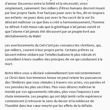
d’amour. Discernez entre la futilité et la nécessité ; vivez
simplement, sainement. Des milliers d’êtres humains devront mourir
par leur propre faute. Il ne faut pas jouer avec le feu, dit-on toujours
aux enfants : ne jouez donc pas avec le feu sacré de la vie ! En
désirant maîtriser ce que Dieu a créé si harmonieusement, l’homme
se détruit. Il eût mieux valu que la génétique n’ait jamais existé et
que l’atome n’ait jamais été découvert par un peuple livré aux
déchaînements du Malin !
Les avertissements du Ciel n’ont pas convaincu les chrétiens, qui,
par milliers, courent à leur propre perte. Certains prêtres se
laissent même séduire par l’intellectualisme le plus ridicule et
conseillent à leurs ouailles des principes de vie qui conduisent à la
mort.
Notre Mère vous a déclaré solennellement Son mécontentement.
Le Christ dans Son Immense Amour ne peut retenir les puissances
des Ténèbres que vous stimulez à travers vos actes, vos paroles et
vos pensées les plus secrètes. Plus vous désirez maîtriser le
monde par vos agissements ridicules, plus vous l’exposez à une
chute imminente. Les peuples qui ont déjà tenté cette expérience
commencent à retrouver le sens du devoir et la noblesse de
l’humilité dans leur cœur meurtri par les effets de la défaite.