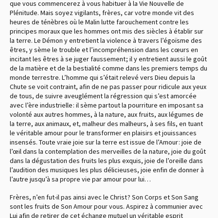
que vous commencerez à vous habituer à la Vie Nouvelle de
Plénitude. Mais soyez vigilants, frères, car votre monde vit des
heures de ténèbres où le Malin lutte farouchement contre les
principes moraux que les hommes ont mis des siècles à établir sur
la terre. Le Démon y entretient la violence à travers l’égoïsme des
êtres, y sème le trouble et l’incompréhension dans les cœurs en
incitant les êtres à se juger faussement ; il y entretient aussi le goût
de la matière et de la bestialité comme dans les premiers temps du
monde terrestre. L’homme qui s’était relevé vers Dieu depuis la
Chute se voit contraint, afin de ne pas passer pour ridicule aux yeux
de tous, de suivre aveuglément la régression qui s’est amorcée
avec l’ère industrielle : il sème partout la pourriture en imposant sa
volonté aux autres hommes, à la nature, aux fruits, aux légumes de
la terre, aux animaux, et, malheur des malheurs, à ses fils, en tuant
le véritable amour pour le transformer en plaisirs et jouissances
insensés. Toute vraie joie sur la terre est issue de l’Amour : joie de
l’œil dans la contemplation des merveilles de la nature, joie du goût
dans la dégustation des fruits les plus exquis, joie de l’oreille dans
l’audition des musiques les plus délicieuses, joie enfin de donner à
l’autre jusqu’à sa propre vie par amour pour lui…
Frères, n’en fut-il pas ainsi avec le Christ ? Son Corps et Son Sang
sont les fruits de Son Amour pour vous. Aspirez à communier avec
Lui afin de retirer de cet échange mutuel un véritable esprit