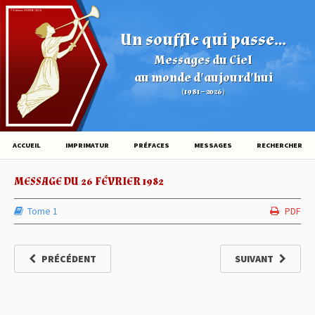
© Éditions HOVINE (2026)
Un souffle qui passe...
Messages du Ciel
au monde d'aujourd'hui
(1981 – 2026)
ACCUEIL
IMPRIMATUR
PRÉFACES
MESSAGES
RECHERCHER
MESSAGE DU 26 FÉVRIER 1982
Tome 1
PDF
PRÉCÉDENT
SUIVANT