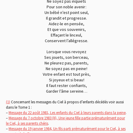
Ne soyez pas inquiets
Pour son noble avenir :
Un bébé n’est point seul,
Il grandit et progresse.
Aidez-le en pensée,
Et que vos souvenirs,
Effaçant le linceul,
Conservent l’allégresse.
Lorsque vous revoyez
Ses jouets, son berceau,
Ne pleurez pas, parents,
Ne soyez pas en peine !
Votre enfant est tout près,
Si joyeux et si beau !
Il faut rester confiants,
Garder l’âme sereine…
(1)
Concernant les messages du Ciel à propos d’enfants décédés voir aussi
dans le Tome 1 :
–
Message du 22 août 1981, Les enfants du Ciel à leurs parents dans la peine
.
–
Message du 7 octobre 1983 (II), Une jeune fille partie prématurément pour
le Ciel, à ses parents chéris
.
–
Message du 19 janvier 1984, Un fils parti prématurément pour le Ciel, à ses