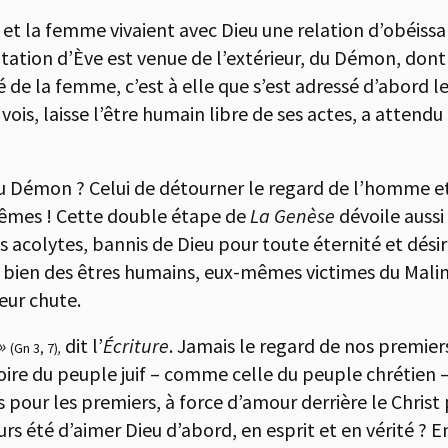
et la femme vivaient avec Dieu une relation d’obéissa
tion d’Ève est venue de l’extérieur, du Démon, dont n
 de la femme, c’est à elle que s’est adressé d’abord le 
vois, laisse l’être humain libre de ses actes, a attendu
 du Démon ? Celui de détourner le regard de l’homme e
mêmes ! Cette double étape de
La
Genèse
dévoile aussi
 acolytes, bannis de Dieu pour toute éternité et désire
 bien des êtres humains, eux-mêmes victimes du Mali
eur chute.
 »
dit l’
Écriture
. Jamais le regard de nos premier
(Gn 3, 7)
,
toire du peuple juif – comme celle du peuple chrétien 
 pour les premiers, à force d’amour derrière le Christ 
 été d’aimer Dieu d’abord, en esprit et en vérité ? En