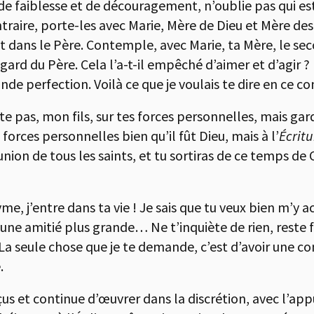
de faiblesse et de découragement, n’oublie pas qui es
ntraire, porte-les avec Marie, Mère de Dieu et Mère des
st dans le Père. Contemple, avec Marie, ta Mère, le se
d du Père. Cela l’a-t-il empêché d’aimer et d’agir ? Bi
rande perfection. Voilà ce que je voulais te dire en 
pas, mon fils, sur tes forces personnelles, mais garde 
s forces personnelles bien qu’il fût Dieu, mais à l’
Écritu
nion de tous les saints, et tu sortiras de ce temps de
, j’entre dans ta vie ! Je sais que tu veux bien m’y accue
ne amitié plus grande… Ne t’inquiète de rien, reste f
. La seule chose que je te demande, c’est d’avoir une co
.
us et continue d’œuvrer dans la discrétion, avec l’appu