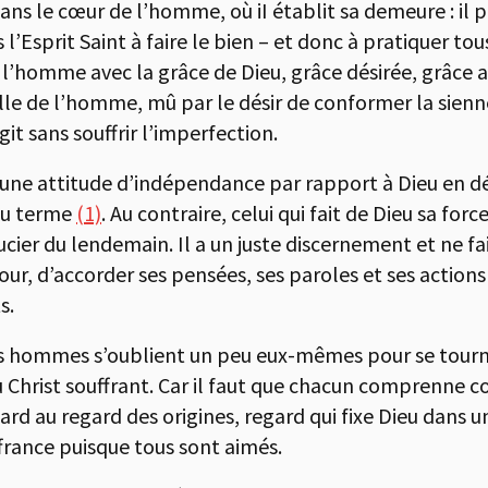
é dans le cœur de l’homme, où iI établit sa demeure : il
s l’Esprit Saint à faire le bien – et donc à pratiquer
st l’homme avec la grâce de Dieu, grâce désirée, grâce a
celle de l’homme, mû par le désir de conformer la sienne
it sans souffrir l’imperfection.
une attitude d’indépendance par rapport à Dieu en déc
 du terme
(1)
. Au contraire, celui qui fait de Dieu sa forc
cier du lendemain. Il a un juste discernement et ne fai
s jour, d’accorder ses pensées, ses paroles et ses actio
s.
les hommes s’oublient un peu eux-mêmes pour se tourne
u Christ souffrant. Car il faut que chacun comprenne 
ard au regard des origines, regard qui fixe Dieu dans 
ffrance puisque tous sont aimés.