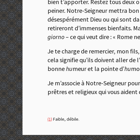
bien t’apporter. Restez tous deux o
peiner. Notre-Seigneur mettra bon o
désespérément Dieu ou qui sont dans 
retireront d’immenses bienfaits. Ma
giorno
– ce qui veut dire : « Rome ne 
Je te charge de remercier, mon fils, 
cela signifie qu’ils doivent aller de 
bonne
hu
meur et la pointe d’
hu
mou
Je m’associe à Notre-Seigneur pour te
prêtres et religieux qui vous aident 
(1)
Faible, débile.