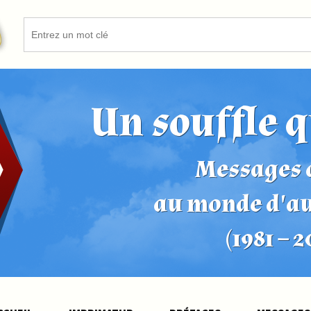
Un souffle q
Messages d
au monde d'a
(1981 – 