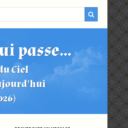
ui passe...
u Ciel
ujourd'hui
2026)