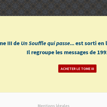
me III de
Un Souffle qui passe
... est sorti e
Il regroupe les messages de 199
ACHETER LE TOME III
Mentions légales