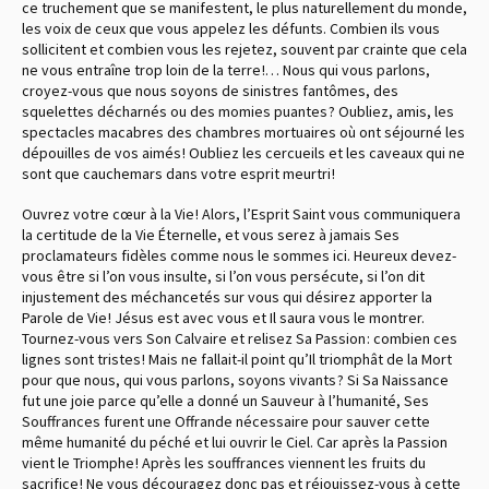
ce truchement que se manifestent, le plus naturellement du monde,
les voix de ceux que vous appelez les défunts. Combien ils vous
sollicitent et combien vous les rejetez, souvent par crainte que cela
ne vous entraîne trop loin de la terre !… Nous qui vous parlons,
croyez-vous que nous soyons de sinistres fantômes, des
squelettes décharnés ou des momies puantes ? Oubliez, amis, les
spectacles macabres des chambres mortuaires où ont séjourné les
dépouilles de vos aimés ! Oubliez les cercueils et les caveaux qui ne
sont que cauchemars dans votre esprit meurtri !
Ouvrez votre cœur à la Vie ! Alors, l’Esprit Saint vous communiquera
la certitude de la Vie Éternelle, et vous serez à jamais Ses
proclamateurs fidèles comme nous le sommes ici. Heureux devez-
vous être si l’on vous insulte, si l’on vous persécute, si l’on dit
injustement des méchancetés sur vous qui désirez apporter la
Parole de Vie ! Jésus est avec vous et Il saura vous le montrer.
Tournez-vous vers Son Calvaire et relisez Sa Passion : combien ces
lignes sont tristes ! Mais ne fallait-il point qu’Il triomphât de la Mort
pour que nous, qui vous parlons, soyons vivants ? Si Sa Naissance
fut une joie parce qu’elle a donné un Sauveur à l’humanité, Ses
Souffrances furent une Offrande nécessaire pour sauver cette
même humanité du péché et lui ouvrir le Ciel. Car après la Passion
vient le Triomphe ! Après les souffrances viennent les fruits du
sacrifice ! Ne vous découragez donc pas et réjouissez-vous à cette