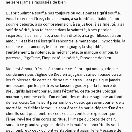
ne serez jamais rassasiés de bien.
L’Esprit Saint ne souffle pas toujours où vous pensez qu’Il souffle.
Vous Le reconnaîtrez, chez l’humain, à sa bonté insatiable, à son
sourire céleste, à sa compréhension, à sa justice, à sa fidélité, à sa
soif de vérité, à sa tolérance dans la sainteté, à ses paroles
inspirées, à sa franchise, à son honnêteté, à sa gentillesse, à son
amour. Il est blessé lorsqu’il rencontre le mensonge, l’hypocrisie, la
rancune et la rancœur, le faux témoignage, la stupidité,
l’entêtement, la violence, la méchanceté, le manque d’amour, la
paresse, l’égoïsme, l’impureté, le péché, l’absence de Dieu…
Dieu est Amour, frères ! Au nom de cet Esprit qui nous guide, ne
condamnez pas l’Église de Dieu en la jugeant sur son passé ou sur
les faiblesses de certains de ses ministres. Il est plus que jamais
nécessaire que les prêtres se laissent guider par la Lumière de
Dieu, qu’ils laissent parler, sans l’étouffer, cette petite voix qui
murmure, comme celle d’un enfant, des mots de sagesse au fond
de leur cœur. Car ils sont peu nombreux ceux qui savent parler de la
mort à leurs fidèles lorsqu’ils sont ébranlés par le départ d’un être
cher. Ils sont peu nombreux ceux qui savent leur expliquer que
l’âme, revêtue d’un corps spirituel à l’image du corps de chair,
survit à ce grand voyage au-delà de la matière concrète. Ils sont
peu nombreux ceux qui ont véritablement assimilé le Message de