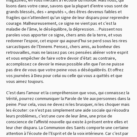
lisons dans votre cœur, savons que la plupart d’entre vous sont de
grands blessés, des « amputés », des êtres devenus faibles et
fragiles qui n’attendent qu’un signe de leur disparu pour reprendre
courage. Malheureusement, ce signe ne vient pas et c’est la
maladie de l’âme, le déséquilibre, la dépression… Puissent nos
paroles vous apporter ce signe, chers amis de la terre, et vous
redonner l’espoir, cet espoir qui aujourd’hui se perd sous les rires
sarcastiques de l’Ennemi. Pensez, chers amis, au bonheur des
retrouvailles, mais ne laissez pas ces pensées aliéner votre esprit
et vous empêcher de faire votre devoir d’état : au contraire,
accomplissez ce devoir le mieux possible afin que l’on ne puisse
pas dire de vous que votre peine vous a déséquilibrés. Et offrez
vos journées à Dieu pour celui ou celle qui vous a quittés et que
vous aimez toujours.
C’est dans l’amour et la compréhension que vous, qui connaissez la
Vérité, pourrez communiquer la Parole de Vie aux personnes dans la
peine. Pour cela, vous ne devez ni les brusquer, ni les choquer mais
les écouter : ce n’est pas simplement une aide sociale qui résoudra
leurs problèmes, c’est une cure de leur âme, une prise de
conscience de l’affinité nouvelle qui existe à présent entre elles et
leur cher disparu. La Communion des Saints comporte une certaine
attention à l’écoute de l’Esprit et de la voix intérieure. Car c’est par