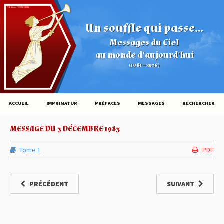
© Éditions HOVINE (2026)
Un souffle qui passe...
Messages du Ciel
au monde d'aujourd'hui
(1981 – 2026)
ACCUEIL
IMPRIMATUR
PRÉFACES
MESSAGES
RECHERCHER
MESSAGE DU 3 DÉCEMBRE 1983
Tome 1
PDF
PRÉCÉDENT
SUIVANT