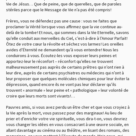
Vie de Jésus… Que de peine, que de querelles, que de paroles
stériles parce que le Message de Vie n’a pas été compris !
Frères, vous ne défendez pas une cause : vous ne faites que
proclamer la Vérité lorsque vous affirmez que la vie continue au-
delà de la tombe ! Et nous, qui sommes dans la Vie Eternelle, savons
qu’elle conduit aux merveilles du Ciel, c’est-à-dire à l’Amour Parfait !
Ôtez de votre cœur la révolte et séchez vos larmes ! Les oreilles
avides d’Éternité ne demandent qu’à vous entendre ! Nous les
conduirons à vous. Écoutez-les vous exposer leurs peines et
apportez-leur le réconfort – réconfort qu’elles ne trouvent
malheureusement pas auprès de certains prêtres qui n’ont rien à
leur dire, auprès de certains psychiatres ou médecins qui n’ont à
leur proposer que quelques molécules chimiques pour leur éviter la
dépression, quand encore ils ne vont pas leur déclarer qu’ils
trouvent « anormale » leur peine et « pathologique » leur volonté de
croire que leurs morts sont vivants !…
Pauvres amis, si vous avez perdu un être cher et que vous croyiez à
la Vie après la mort, vous passez pour des marginaux ! Au lieu de
prier et d’enrichir votre vie spirituelle, vous dira-t-on, vous devriez
vous changer les idées en vous consacrant à une œuvre sociale, en
allant davantage au cinéma ou au théâtre, en lisant des romans, des
magazines, en vous mettant à l’écoute du monde. Mais nous, qui