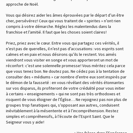
approche de Noël.
Vous qui désirez aider les âmes éprouvées par le départ d’un être
cher, persévérez ! Ceux qui vous traitent de « spirites » n’ont rien
compris à votre démarche. Réglez les malentendus dans la
franchise et l’amitié. Il faut que les choses soient claires !
Priez, priez avec le cœur. Entre vous qui partagez ces vérités, il
n’est pas de querelles, il n’est pas d’accusations : vos esprits sont
calmes et en paix et nous désirons qu’ils le restent. Vos aimés
viendront vous visiter en songe et vous apporteront un mot de
réconfort : c’est une solennelle promesse ! Vous méritez cela parce
que vous tenez bon. Ne doutez pas. Ne cédez pas à la tentation de
consulter des « médiums » car nombre d’entre eux sont inspirés par
le démon de la fausseté : en vous révélant des vérités étonnantes
sur vos disparus, ils profiteront de votre crédulité pour vous initier
à certains « enseignements » qui ne sont pas très orthodoxes et
risquent de vous éloigner de l’Église… Ne rejoignez pas non plus de
groupes trop fanatiques qui, s’opposant aux autres, conduisent
inévitablement à la mésentente et à l’incompréhension. Restez
simples et compréhensifs, à l’écoute de l’Esprit Saint. Que le
Seigneur vous y aide !
+ Vos frères dans l’Espérance