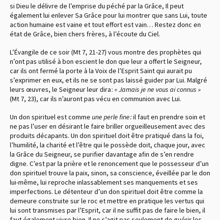
si Dieu le délivre de l’emprise du péché par la Grâce, Il peut
également lui enlever Sa Grâce pour lui montrer que sans Lui, toute
action humaine est vaine et tout effort est vain… Restez donc en
état de Grâce, bien chers frères, à l’écoute du Ciel.
L’Évangile de ce soir (Mt 7, 21-27) vous montre des prophètes qui
n’ont pas utilisé à bon escient le don que leur a offert le Seigneur,
car ils ont fermé la porte à la Voix de l’Esprit Saint qui aurait pu
s’exprimer en eux, et ils ne se sont pas laissé guider par Lui. Malgré
leurs œuvres, le Seigneur leur dira :
« Jamais je ne vous ai connus »
(Mt 7, 23), car ils n’auront pas vécu en communion avec Lui.
Un don spirituel est comme
une perle fine :
il faut en prendre soin et
ne pas l’user en désirant le faire briller orgueilleusement avec des
produits décapants. Un don spirituel doit être pratiqué dans la foi,
l’humilité, la charité et l’être qui le possède doit, chaque jour, avec
la Grâce du Seigneur, se purifier davantage afin de s’en rendre
digne. C’est par la prière et le renoncement que le possesseur d’un
don spirituel trouve la paix, sinon, sa conscience, éveillée par le don
lui-même, lui reproche inlassablement ses manquements et ses
imperfections. Le détenteur d’un don spirituel doit être comme la
demeure construite sur le roc et mettre en pratique les vertus qui
lui sont transmises par l’Esprit, car il ne suffit pas de faire le bien, il
faut également vivre bien. Il ne s’agit pas seulement de guérir les