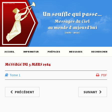
© Éditions HOVINE (2026)
Un souffle qui passe...
Messages du Ciel
au monde d'aujourd'hui
(1981 – 2026)
ACCUEIL
IMPRIMATUR
PRÉFACES
MESSAGES
RECHERCHER
MESSAGE DU 3 MARS 1984
Tome 1
PDF
PRÉCÉDENT
SUIVANT