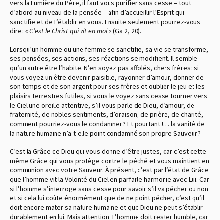
vers la Lumière du Père, il faut vous purifier sans cesse – tout
d’abord au niveau de la pensée – afin d’accueillir l’Esprit qui
sanctifie et de L’établir en vous. Ensuite seulement pourrez-vous
dire :
« C’est le Christ qui vit en moi »
(Ga 2, 20).
Lorsqu’un homme ou une femme se sanctifie, sa vie se transforme,
ses pensées, ses actions, ses réactions se modifient. Il semble
qu’un autre être l’habite. N’en soyez pas affolés, chers frères : si
vous voyez un être devenir paisible, rayonner d’amour, donner de
son temps et de son argent pour ses frères et oublier le jeu et les
plaisirs terrestres futiles, si vous le voyez sans cesse tourner vers
le Ciel une oreille attentive, s’il vous parle de Dieu, d’amour, de
fraternité, de nobles sentiments, d’oraison, de prière, de charité,
comment pourriez-vous le condamner ? Et pourtant !… la vanité de
la nature humaine n’a-t-elle point condamné son propre Sauveur ?
C’est la Grâce de Dieu qui vous donne d’être justes, car c’est cette
même Grâce qui vous protège contre le péché et vous maintient en
communion avec votre Sauveur. À présent, c’est par l’état de Grâce
que l’homme vit la Volonté du Ciel en parfaite harmonie avec Lui. Car
si l’homme s’interroge sans cesse pour savoir s’il va pécher ou non
et si cela lui coûte énormément que de ne point pécher, c’est qu’il
doit encore mater sa nature humaine et que Dieu ne peut s’établir
durablement en lui. Mais attention ! L’homme doit rester humble, car