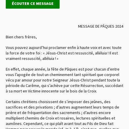
ÉCOUTER CE MESSAGE
MESSAGE DE PÂQUES 2024
Bien chers frères,
Vous pouvez aujourd’hui proclamer enfin à haute voix et avec toute
la force de votre foi : « Jésus-Christ est ressuscité, alléluia ! Il est
vraiment ressuscité, alléluia ! »
En effet, chaque année, la fête de Pâques est pour chacun d’entre
vous l’apogée de tout un cheminement tant spirituel que corporel
vécu par amour pour notre Seigneur Jésus-Christ pendant toute la
période du Carême, qui s’achève par cette Résurrection, succédant
à sa mort en Victime innocente sur le bois de la Croix.
Certains chrétiens choisissent de s’imposer des jeûnes, des
sacrifices et des privations ; d’autres augmentent leurs temps de
prière et de fréquentation des sacrements ; d’autres encore
multiplient chemins de Croix et rosaires, lectures spirituelles et
aumônes. Cependant, ce qui plaît avant tout au Fils de Dieu fait
Homme pour sauver le monde (cf. Jn 3, 17), c’est que, quelles que