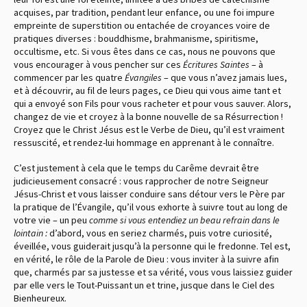
acquises, par tradition, pendant leur enfance, ou une foi impure
empreinte de superstition ou entachée de croyances voire de
pratiques diverses : bouddhisme, brahmanisme, spiritisme,
occultisme, etc. Si vous êtes dans ce cas, nous ne pouvons que
vous encourager à vous pencher sur ces
Écritures Saintes
– à
commencer par les quatre
Évangiles
– que vous n’avez jamais lues,
et à découvrir, au fil de leurs pages, ce Dieu qui vous aime tant et
qui a envoyé son Fils pour vous racheter et pour vous sauver. Alors,
changez de vie et croyez à la bonne nouvelle de sa Résurrection !
Croyez que le Christ Jésus est le Verbe de Dieu, qu’il est vraiment
ressuscité, et rendez-lui hommage en apprenant à le connaître.
C’est justement à cela que le temps du Carême devrait être
judicieusement consacré : vous rapprocher de notre Seigneur
Jésus-Christ et vous laisser conduire sans détour vers le Père par
la pratique de l’Évangile, qu’il vous exhorte à suivre tout au long de
votre vie – un peu
comme si vous entendiez un beau refrain dans le
lointain :
d’abord, vous en seriez charmés, puis votre curiosité,
éveillée, vous guiderait jusqu’à la personne qui le fredonne. Tel est,
en vérité, le rôle de la Parole de Dieu : vous inviter à la suivre afin
que, charmés par sa justesse et sa vérité, vous vous laissiez guider
par elle vers le Tout-Puissant un et trine, jusque dans le Ciel des
Bienheureux.