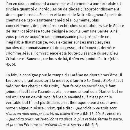
l’on en dise, continuent à convertir et à ramener à une foi solide et
sincère quantité d’incrédules ou de tièdes ; l’approfondissement
de ce que furent la Passion et la mort de Notre-Seigneur à partir de
chemins de Croix saintement médités, ou même, plus
concrètement, des dernières recherches scientifiques sur le Suaire
de Turin, catéchèse toute désignée pour la Semaine Sainte. Ainsi,
vous pourrez acquérir une connaissance plus précise de cet
inégalable thaumaturge, vous extasier sur ses miracles, ses
paroles de connaissance et de sagesse, et découvrir, derrière
l’Homme Jésus, l’omniscience et la toute-puissance du seul Dieu
Créateur et Sauveur, car hors de lui, il n’en est point d’autre (cf. Is
45, 5).
En fait, la consigne pour le temps du Carême ne devrait pas être : il
faut prier, il faut assister à la messe, il faut lire
La Sainte Bible,
il faut
méditer des chemins de Croix, il faut faire des sacrifices, il faut
jeûner, il faut faire l’aumône, etc., comme si tout cela était un but en
soi et juste un devoir. Non, frères bien-aimés, là n’est point le
véritable but ! Il est plutôt dans un authentique cœur à cœur avec
notre Seigneur Jésus-Christ, qui a dit :
« Quand deux ou trois sont
réunis en mon nom, je suis là, au milieu d’eux »
(Mt 18, 20). Et encore :
« Quand tu pries, retire-toi dans ta pièce la plus retirée, ferme la porte,
et prie ton Père qui est présent dans le secret »
(Mt 6, 6).