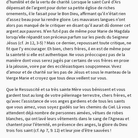
d’humilité et de la vertu de charité. Lorsque le saint Curé d’Ars
dépensait de l’argent pour doter sa petite église de riches
ornements, il le faisait pour le Bon Dieu, affirmant qu’il n’était rien
d’assez beau pour lui rendre gloire. Les mauvaises langues n’ont
alors pas manqué de le critiquer en disant qu’il aurait dû donner cet
argent aux pauvres. N’en fut-il pas de même pour Marie de Magdala
lorsqu’elle répandit son précieux parfum sur les pieds du Seigneur
Jésus (cf. Jn 12, 3-5) ? Mais ce dernier, repoussant toute critique, ne
fit que l’y encourager. Eh bien, chers frères, il en est de même pour
la sainteté si elle est authentique. Ne vous préoccupez pas de la
manière dont vous serez jugés par certains de vos frères en proie
à la jalousie, voire par des ecclésiastiques soupçonneux. Vivez
d’amour et de charité sur les pas de Jésus et sous le manteau de la
Vierge Marie et croyez que tous deux veillent sur vous.
Que le Ressuscité et sa très sainte Mère vous bénissent et vous
gardent tout au long de votre pèlerinage terrestre, chers frères, et
qu’avec l’assistance de vos anges gardiens et de tous les saints
que vous aimez, vous soyez guidés sur les chemins du Ciel. Là vous
attendent déjà nombre de personnes aimées, vêtues de robes
blanches, qui ont lavé leurs vêtements dans le sang de l’Agneau et
chantent pour l’éternité, en présence des anges, la gloire du Dieu
trois fois saint (cf. Ap 7, 9. 12) et leur joie d’être sauvées !