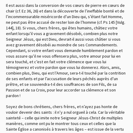
Il est aussi dans la conversion de vos cœurs de pierre en cœurs de
chair (cf. Ez 36, 26) et dans la découverte de l’ineffable bonté et de
l’incommensurable miséricorde d’un Dieu qui, s’étant fait Homme,
ne peut pas être accusé de rester loin de l’homme (cf. Ps 145 [Vulg.
144], 18). Si vous, chers frères, qui êtes humains, châtiez votre
enfant lorsqu’il vous a gravement désobéi, combien plus notre
Seigneur Jésus, qui est Dieu, devrait-il aussi vous châtier si vous
avez gravement désobéi au moindre de ses Commandements.
Cependant, si votre enfant vous demande humblement pardon et
vous assure qu’il ne vous offensera plus, votre amour pour lui en
sera touché, et c’est en fait votre clémence que vous lui
témoignerez et votre pardon que vous lui donnerez. Alors, amis,
combien plus, Dieu, qui est l’Amour, sera-t-il touché par la contrition
de ses enfants et par l’accusation de leurs péchés auprès d’un
prêtre, et se souviendra-t-il des souffrances de son Fils, de sa
Passion et de sa Croix, pour leur accorder sa clémence et son
pardon !
Soyez de bons chrétiens, chers frères, et n’ayez pas honte de
vouloir devenir des saints : il n’y a nul orgueil à cela. Car la véritable
sainteté – celle qui imite notre Seigneur Jésus-Christ de multiples
manières, comme ont pu le montrer tous ceux et celles que la
Sainte Église a canonisés à travers les âges – est issue de la vertu