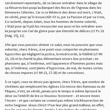
sincèrement repentants, de se laisser entraîner dans le sillage de
sa Résurrection jusqu’au Banquet des Noces de l’Agneau dans les
Demeures Célestes. Car si ce Médecin des âmes est mort, c’était,
en vérité, pour qu’il ressuscitât ! Et si, par sa Passion et par sa Croix,
il a racheté, depuis Adam, tous les hommes de bonne volonté,
c’était pour qu’il pût les ressusciter eux aussi et les entraîner avec
lui jusqu’en son Ciel de gloire pour une éternité de délices (cf. Ps 16
[Vulg. 15], 11).
Afin que vous puissiez obtenir ce salut, nous ne pouvons que vous
exhorter, chers frères, à ne point vous comporter en pharisiens
hypocrites qui négligent la justice, la miséricorde, la fidélité (cf. Mt
23, 23) et la charité la plus élémentaire envers leur prochain ; en
pharisiens qui, à l’extérieur, ont l’apparence d’hommes justes mais
qui, à l’intérieur, sont pleins d’hypocrisie, de mal, de toutes sortes
de choses impures (cf. Mt 23, 27-28) et de convoitises.
À ce sujet, vous ne devez pas ignorer, chers frères, que nombre de
chrétiens qui remplissent les églises à la messe des Rameaux ou de
Pâques, n’ont, en vérité, jamais pris le temps ni même éprouvé le
désir ou l’intérêt de lire
Le Nouveau Testament
– et encore moins
l’
Ancien
– et que certains ne croient pas même à la Résurrection de
notre Seigneur Jésus-Christ ! Pour leur plus grand malheur, en effet,
leur foi est une foi éteinte, limitée à des bribes de catéchisme