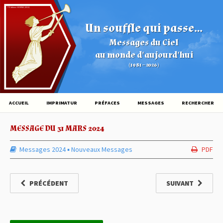
© Éditions HOVINE (2026)
Un souffle qui passe...
Messages du Ciel
au monde d'aujourd'hui
(1981 – 2026)
ACCUEIL
IMPRIMATUR
PRÉFACES
MESSAGES
RECHERCHER
MESSAGE DU 31 MARS 2024
Messages 2024
▪︎
Nouveaux Messages
PDF
PRÉCÉDENT
SUIVANT