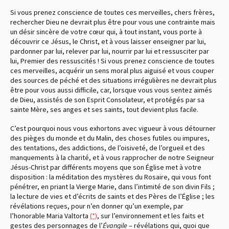
Si vous prenez conscience de toutes ces merveilles, chers frères,
rechercher Dieu ne devrait plus être pour vous une contrainte mais
un désir sincère de votre cœur qui, à tout instant, vous porte à
découvrir ce Jésus, le Christ, et à vous laisser enseigner par lui,
pardonner par lui, relever par lui, nourrir par lui et ressusciter par
lui, Premier des ressuscités ! Si vous prenez conscience de toutes
ces merveilles, acquérir un sens moral plus aiguisé et vous couper
des sources de péché et des situations irrégulières ne devrait plus
être pour vous aussi difficile, car, lorsque vous vous sentez aimés
de Dieu, assistés de son Esprit Consolateur, et protégés par sa
sainte Mère, ses anges et ses saints, tout devient plus facile.
C’est pourquoi nous vous exhortons avec vigueur à vous détourner
des pièges du monde et du Malin, des choses futiles ou impures,
des tentations, des addictions, de l’oisiveté, de l’orgueil et des
manquements à la charité, et à vous rapprocher de notre Seigneur
Jésus-Christ par différents moyens que son Église met à votre
disposition : la méditation des mystères du Rosaire, qui vous font
pénétrer, en priant la Vierge Marie, dans l’intimité de son divin Fils ;
la lecture de vies et d’écrits de saints et des Pères de l’Église ; les
révélations reçues, pour n’en donner qu’un exemple, par
l’honorable Maria Valtorta
(*)
, sur l’environnement et les faits et
gestes des personnages de l’
Évangile
– révélations qui, quoi que