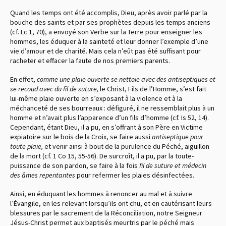
Quand les temps ont été accomplis, Dieu, après avoir parlé par la
bouche des saints et par ses prophètes depuis les temps anciens
(cf. Lc 1, 70), a envoyé son Verbe sur la Terre pour enseigner les
hommes, les éduquer à la sainteté et leur donner l’exemple d’une
vie d’amour et de charité. Mais cela n’eût pas été suffisant pour
racheter et effacer la faute de nos premiers parents.
En effet,
comme une plaie ouverte se nettoie avec des antiseptiques et
se recoud avec du fil de suture,
le Christ, Fils de l’Homme, s’est fait
lui-même plaie ouverte en s’exposant à la violence et à la
méchanceté de ses bourreaux : défiguré, il ne ressemblait plus à un
homme et n’avait plus l’apparence d’un fils d’homme (cf. Is 52, 14).
Cependant, étant Dieu, il a pu, en s’offrant à son Père en Victime
expiatoire sur le bois de la Croix, se faire aussi
antiseptique pour
toute plaie,
et venir ainsi à bout de la purulence du Péché, aiguillon
de la mort (cf. 1 Co 15, 55-56). De surcroît, il a pu, par la toute-
puissance de son pardon, se faire à la fois
fil de suture et médecin
des âmes repentantes
pour refermer les plaies désinfectées.
Ainsi, en éduquant les hommes à renoncer au mal et à suivre
l’Évangile, en les relevant lorsqu’ils ont chu, et en cautérisant leurs
blessures par le sacrement de la Réconciliation, notre Seigneur
Jésus-Christ permet aux baptisés meurtris par le péché mais