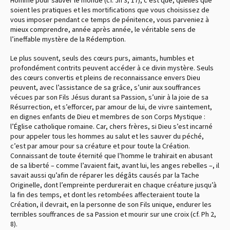
soient les pratiques et les mortifications que vous choisissez de
vous imposer pendant ce temps de pénitence, vous parveniez à
mieux comprendre, année après année, le véritable sens de
l’ineffable mystère de la Rédemption.
Le plus souvent, seuls des cœurs purs, aimants, humbles et
profondément contrits peuvent accéder à ce divin mystère. Seuls
des cœurs convertis et pleins de reconnaissance envers Dieu
peuvent, avec l’assistance de sa grâce, s’unir aux souffrances
vécues par son Fils Jésus durant sa Passion, s’unir à la joie de sa
Résurrection, et s’efforcer, par amour de lui, de vivre saintement,
en dignes enfants de Dieu et membres de son Corps Mystique :
l’Église catholique romaine. Car, chers frères, si Dieu s’est incarné
pour appeler tous les hommes au salut et les sauver du péché,
c’est par amour pour sa créature et pour toute la Création.
Connaissant de toute éternité que l’homme le trahirait en abusant
de sa liberté – comme l’avaient fait, avant lui, les anges rebelles –, il
savait aussi qu’afin de réparer les dégâts causés par la Tache
Originelle, dont l’empreinte perdurerait en chaque créature jusqu’à
la fin des temps, et dont les retombées affecteraient toute la
Création, il devrait, en la personne de son Fils unique, endurer les
terribles souffrances de sa Passion et mourir sur une croix (cf. Ph 2,
8).