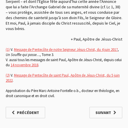
Serpent – et dont l’Église fête aujourd’hui cette année l’Annonce
que lui a faite l’Archange Gabriel de sa maternité divine (cf. Lc 1, 38)
– vous protège, assistée de tous ses anges, et vous conduise par
des chemins de sainteté jusqu’à son divin Fils, le Seigneur de Gloire.
Et moi, Paul, à jamais disciple du Christ ressuscité, depuis le Ciel, je
vous bénis.
+ Paul, Apôtre de Jésus-Christ
(1)
V.
Message de Pentecôte de notre Seigneur Jésus-Christ, du 4 juin 2017
,
Un Souffle qui passe…,
Tome 3.
V. aussi tous les messages de saint Paul, Apôtre de Jésus-Christ, depuis celui
du
14 novembre 2018
.
(2)
V.
Message de Pentecôte de saint Paul, Apôtre de Jésus-Christ, du 5 juin
2022
.
Approbation du Père Marc-Antoine Fontelle o.b., docteur en théologie, en
droit canonique et en droit civil.
PRÉCÉDENT
SUIVANT