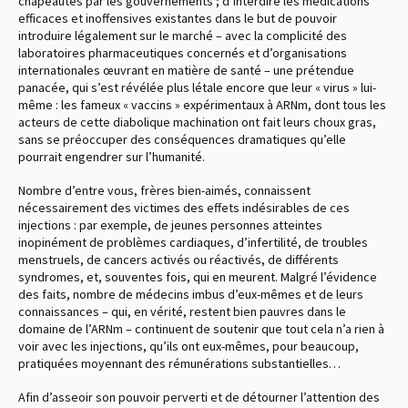
chapeautés par les gouvernements ; d’interdire les médications
efficaces et inoffensives existantes dans le but de pouvoir
introduire légalement sur le marché – avec la complicité des
laboratoires pharmaceutiques concernés et d’organisations
internationales œuvrant en matière de santé – une prétendue
panacée, qui s’est révélée plus létale encore que leur « virus » lui-
même : les fameux « vaccins » expérimentaux à ARNm, dont tous les
acteurs de cette diabolique machination ont fait leurs choux gras,
sans se préoccuper des conséquences dramatiques qu’elle
pourrait engendrer sur l’humanité.
Nombre d’entre vous, frères bien-aimés, connaissent
nécessairement des victimes des effets indésirables de ces
injections : par exemple, de jeunes personnes atteintes
inopinément de problèmes cardiaques, d’infertilité, de troubles
menstruels, de cancers activés ou réactivés, de différents
syndromes, et, souventes fois, qui en meurent. Malgré l’évidence
des faits, nombre de médecins imbus d’eux-mêmes et de leurs
connaissances – qui, en vérité, restent bien pauvres dans le
domaine de l’ARNm – continuent de soutenir que tout cela n’a rien à
voir avec les injections, qu’ils ont eux-mêmes, pour beaucoup,
pratiquées moyennant des rémunérations substantielles…
Afin d’asseoir son pouvoir perverti et de détourner l’attention des