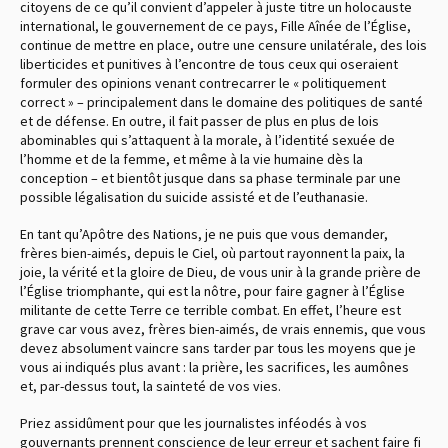
citoyens de ce qu’il convient d’appeler à juste titre un holocauste
international, le gouvernement de ce pays, Fille Aînée de l’Église,
continue de mettre en place, outre une censure unilatérale, des lois
liberticides et punitives à l’encontre de tous ceux qui oseraient
formuler des opinions venant contrecarrer le « politiquement
correct » – principalement dans le domaine des politiques de santé
et de défense. En outre, il fait passer de plus en plus de lois
abominables qui s’attaquent à la morale, à l’identité sexuée de
l’homme et de la femme, et même à la vie humaine dès la
conception – et bientôt jusque dans sa phase terminale par une
possible légalisation du suicide assisté et de l’euthanasie.
En tant qu’Apôtre des Nations, je ne puis que vous demander,
frères bien-aimés, depuis le Ciel, où partout rayonnent la paix, la
joie, la vérité et la gloire de Dieu, de vous unir à la grande prière de
l’Église triomphante, qui est la nôtre, pour faire gagner à l’Église
militante de cette Terre ce terrible combat. En effet, l’heure est
grave car vous avez, frères bien-aimés, de vrais ennemis, que vous
devez absolument vaincre sans tarder par tous les moyens que je
vous ai indiqués plus avant : la prière, les sacrifices, les aumônes
et, par-dessus tout, la sainteté de vos vies.
Priez assidûment pour que les journalistes inféodés à vos
gouvernants prennent conscience de leur erreur et sachent faire fi