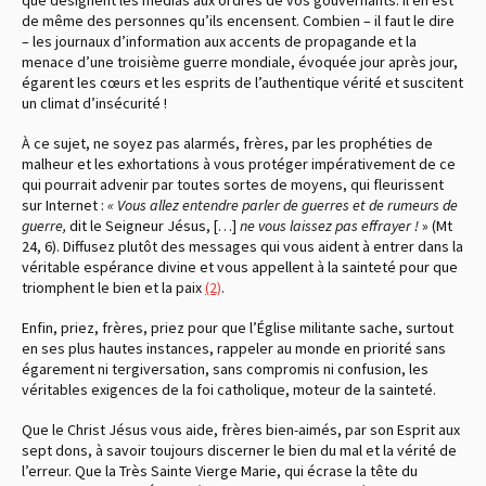
de même des personnes qu’ils encensent. Combien – il faut le dire
– les journaux d’information aux accents de propagande et la
menace d’une troisième guerre mondiale, évoquée jour après jour,
égarent les cœurs et les esprits de l’authentique vérité et suscitent
un climat d’insécurité !
À ce sujet, ne soyez pas alarmés, frères, par les prophéties de
malheur et les exhortations à vous protéger impérativement de ce
qui pourrait advenir par toutes sortes de moyens, qui fleurissent
sur Internet :
« Vous allez entendre parler de guerres et de rumeurs de
guerre,
dit le Seigneur Jésus, […]
ne vous laissez pas effrayer !
» (Mt
24, 6). Diffusez plutôt des messages qui vous aident à entrer dans la
véritable espérance divine et vous appellent à la sainteté pour que
triomphent le bien et la paix
(2)
.
Enfin, priez, frères, priez pour que l’Église militante sache, surtout
en ses plus hautes instances, rappeler au monde en priorité sans
égarement ni tergiversation, sans compromis ni confusion, les
véritables exigences de la foi catholique, moteur de la sainteté.
Que le Christ Jésus vous aide, frères bien-aimés, par son Esprit aux
sept dons, à savoir toujours discerner le bien du mal et la vérité de
l’erreur. Que la Très Sainte Vierge Marie, qui écrase la tête du