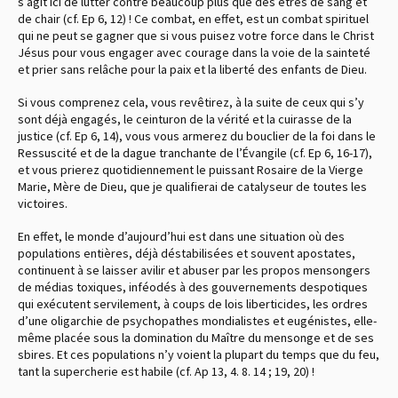
s’agit ici de lutter contre beaucoup plus que des êtres de sang et
de chair (cf. Ep 6, 12) ! Ce combat, en effet, est un combat spirituel
qui ne peut se gagner que si vous puisez votre force dans le Christ
Jésus pour vous engager avec courage dans la voie de la sainteté
et prier sans relâche pour la paix et la liberté des enfants de Dieu.
Si vous comprenez cela, vous revêtirez, à la suite de ceux qui s’y
sont déjà engagés, le ceinturon de la vérité et la cuirasse de la
justice (cf. Ep 6, 14), vous vous armerez du bouclier de la foi dans le
Ressuscité et de la dague tranchante de l’Évangile (cf. Ep 6, 16-17),
et vous prierez quotidiennement le puissant Rosaire de la Vierge
Marie, Mère de Dieu, que je qualifierai de catalyseur de toutes les
victoires.
En effet, le monde d’aujourd’hui est dans une situation où des
populations entières, déjà déstabilisées et souvent apostates,
continuent à se laisser avilir et abuser par les propos mensongers
de médias toxiques, inféodés à des gouvernements despotiques
qui exécutent servilement, à coups de lois liberticides, les ordres
d’une oligarchie de psychopathes mondialistes et eugénistes, elle-
même placée sous la domination du Maître du mensonge et de ses
sbires. Et ces populations n’y voient la plupart du temps que du feu,
tant la supercherie est habile (cf. Ap 13, 4. 8. 14 ; 19, 20) !