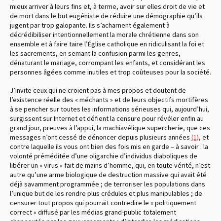
mieux arriver à leurs fins et, à terme, avoir sur elles droit de vie et
de mort dans le but eugéniste de réduire une démographie qu’ils
jugent par trop galopante. Ils s’acharnent également à
décrédibiliser intentionnellement la morale chrétienne dans son
ensemble et à faire taire l’Église catholique en ridiculisant la foi et
les sacrements, en semant la confusion parmi les genres,
dénaturant le mariage, corrompant les enfants, et considérant les
personnes âgées comme inutiles et trop coûteuses pour la société.
J’invite ceux qui ne croient pas à mes propos et doutent de
l’existence réelle des « méchants » et de leurs objectifs mortifères
à se pencher sur toutes les informations sérieuses qui, aujourd’hui,
surgissent sur Internet et défient la censure pour révéler enfin au
grand jour, preuves à l’appui, la machiavélique supercherie, que ces
messages n’ont cessé de dénoncer depuis plusieurs années
(1)
, et
contre laquelle ils vous ont bien des fois mis en garde – à savoir : la
volonté préméditée d’une oligarchie d’individus diaboliques de
libérer un « virus » fait de mains d’homme, qui, en toute vérité, n’est
autre qu’une arme biologique de destruction massive qui avait été
déjà savamment programmée ; de terroriser les populations dans
l’unique but de les rendre plus crédules et plus manipulables ; de
censurer tout propos qui pourrait contredire le « politiquement
correct » diffusé par les médias grand-public totalement