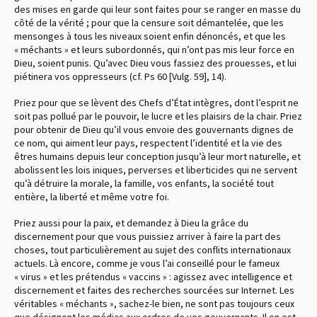
des mises en garde qui leur sont faites pour se ranger en masse du
côté de la vérité ; pour que la censure soit démantelée, que les
mensonges à tous les niveaux soient enfin dénoncés, et que les
« méchants » et leurs subordonnés, qui n’ont pas mis leur force en
Dieu, soient punis. Qu’avec Dieu vous fassiez des prouesses, et lui
piétinera vos oppresseurs (cf. Ps 60 [Vulg. 59], 14).
Priez pour que se lèvent des Chefs d’État intègres, dont l’esprit ne
soit pas pollué par le pouvoir, le lucre et les plaisirs de la chair. Priez
pour obtenir de Dieu qu’il vous envoie des gouvernants dignes de
ce nom, qui aiment leur pays, respectent l’identité et la vie des
êtres humains depuis leur conception jusqu’à leur mort naturelle, et
abolissent les lois iniques, perverses et liberticides qui ne servent
qu’à détruire la morale, la famille, vos enfants, la société tout
entière, la liberté et même votre foi.
Priez aussi pour la paix, et demandez à Dieu la grâce du
discernement pour que vous puissiez arriver à faire la part des
choses, tout particulièrement au sujet des conflits internationaux
actuels. Là encore, comme je vous l’ai conseillé pour le fameux
« virus » et les prétendus « vaccins » : agissez avec intelligence et
discernement et faites des recherches sourcées sur Internet. Les
véritables « méchants », sachez-le bien, ne sont pas toujours ceux
que désignent les médias aux ordres de vos gouvernants. Il en est