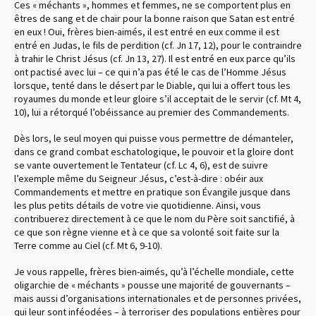
Ces « méchants », hommes et femmes, ne se comportent plus en
êtres de sang et de chair pour la bonne raison que Satan est entré
en eux ! Oui, frères bien-aimés, il est entré en eux comme il est
entré en Judas, le fils de perdition (cf. Jn 17, 12), pour le contraindre
à trahir le Christ Jésus (cf. Jn 13, 27). Il est entré en eux parce qu’ils
ont pactisé avec lui – ce qui n’a pas été le cas de l’Homme Jésus
lorsque, tenté dans le désert par le Diable, qui lui a offert tous les
royaumes du monde et leur gloire s’il acceptait de le servir (cf. Mt 4,
10), lui a rétorqué l’obéissance au premier des Commandements.
Dès lors, le seul moyen qui puisse vous permettre de démanteler,
dans ce grand combat eschatologique, le pouvoir et la gloire dont
se vante ouvertement le Tentateur (cf. Lc 4, 6), est de suivre
l’exemple même du Seigneur Jésus, c’est-à-dire : obéir aux
Commandements et mettre en pratique son Évangile jusque dans
les plus petits détails de votre vie quotidienne. Ainsi, vous
contribuerez directement à ce que le nom du Père soit sanctifié, à
ce que son règne vienne et à ce que sa volonté soit faite sur la
Terre comme au Ciel (cf. Mt 6, 9-10).
Je vous rappelle, frères bien-aimés, qu’à l’échelle mondiale, cette
oligarchie de « méchants » pousse une majorité de gouvernants –
mais aussi d’organisations internationales et de personnes privées,
qui leur sont inféodées – à terroriser des populations entières pour