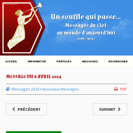
© Éditions HOVINE (2026)
Un souffle qui passe...
Messages du Ciel
au monde d'aujourd'hui
(1981 – 2026)
ACCUEIL
IMPRIMATUR
PRÉFACES
MESSAGES
RECHERCHER
MESSAGE DU 8 AVRIL 2024
Messages 2024
▪︎
Nouveaux Messages
PDF
PRÉCÉDENT
SUIVANT