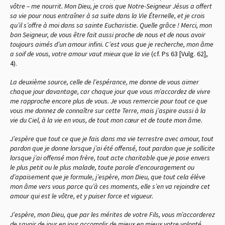
vôtre – me nourrit. Mon Dieu, je crois que Notre-Seigneur Jésus a offert
sa vie pour nous entraîner à sa suite dans la Vie Éternelle, et je crois
qu’il s’offre à moi dans sa sainte Eucharistie. Quelle grâce ! Merci, mon
bon Seigneur, de vous être fait aussi proche de nous et de nous avoir
toujours aimés d’un amour infini. C’est vous que je recherche, mon âme
a soif de vous, votre amour vaut mieux que la vie
(cf. Ps 63 [Vulg. 62],
4).
La deuxième source, celle de l’espérance, me donne de vous aimer
chaque jour davantage, car chaque jour que vous m’accordez de vivre
me rapproche encore plus de vous. Je vous remercie pour tout ce que
vous me donnez de connaître sur cette Terre, mais j’aspire aussi à la
vie du Ciel, à la vie en vous, de tout mon cœur et de toute mon âme.
J’espère que tout ce que je fais dans ma vie terrestre avec amour, tout
pardon que je donne lorsque j’ai été offensé, tout pardon que je sollicite
lorsque j’ai offensé mon frère, tout acte charitable que je pose envers
le plus petit ou le plus malade, toute parole d’encouragement ou
d’apaisement que je formule, j’espère, mon Dieu, que tout cela élève
mon âme vers vous parce qu’à ces moments, elle s’en va rejoindre cet
amour qui est le vôtre, et y puiser force et vigueur.
J’espère, mon Dieu, que par les mérites de votre Fils, vous m’accorderez
de savoir de jour en jour accomplir de mieux en mieux votre volonté