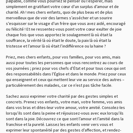
palpable, comme vous pourriez le penser ou l’espérer, mais
simplement en gratifiant votre cœur d’un surplus d’amour et de
charité. Ah ! mes chers enfants, quoi de plus beau et de plus
merveilleux que de voir des larmes s’assécher et un sourire
s’esquisser sur le visage d’un frère que vous avez aidé, encouragé
ou félicité ! Et ne ressentez-vous point votre cœur exulter de joie
chaque fois que vous apportez le soulagement là où était la
souffrance, la vérité là où était le doute, la paix là où était la
tristesse et l’amour là où était l’indifférence ou la haine ?
Priez, mes chers enfants, pour vos familles, pour vos amis, mais
aussi pour toutes les personnes que vous rencontrez au cours de
vos journées ; priez pour vos chefs d’État et pour tous ceux qui ont
des responsabilités dans l’Église et dans le monde. Priez pour ceux
qui enseignent et ceux qui mettent leur vie au service des autres –
particulièrement des malades, car ce n’est pas tâche facile.
Sachez aussi exprimer votre charité par des gestes simples et
concrets. Prenez vos enfants, votre mari, votre femme, vos amis
dans vos bras et dites-leur votre amour, votre amitié. Consolez-les
lorsqu’ils sont dans la peine et réjouissez-vous avec eux lorsqu’ils
sont dans la joie. Découvrez ce que sont l’amour et l’amitié dans la
franchise et la pureté. Laissez les enfants venir vers vous et
exprimer leur spontanéité par des gestes d’affection, et rendez-