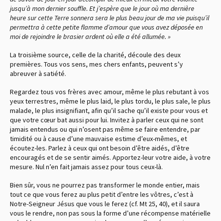
jusqu’à mon dernier souffle. Et j’espère que le jour où ma dernière
heure sur cette Terre sonnera sera le plus beau jour de ma vie puisqu’il
permettra à cette petite flamme d’amour que vous avez déposée en
moi de rejoindre le brasier ardent où elle a été allumée. »
La troisième source, celle de la charité, découle des deux
premières. Tous vos sens, mes chers enfants, peuvent s’y
abreuver à satiété.
Regardez tous vos frères avec amour, même le plus rebutant à vos
yeux terrestres, même le plus laid, le plus tordu, le plus sale, le plus
malade, le plus insignifiant, afin qu’il sache qu’il existe pour vous et
que votre cœur bat aussi pour lui. Invitez à parler ceux qui ne sont
jamais entendus ou qui n’osent pas même se faire entendre, par
timidité ou à cause d’une mauvaise estime d’eux-mêmes, et
écoutez-les. Parlez à ceux qui ont besoin d’être aidés, d’être
encouragés et de se sentir aimés. Apportez-leur votre aide, à votre
mesure. Nul n’en fait jamais assez pour tous ceux-là.
Bien sûr, vous ne pourrez pas transformer le monde entier, mais
tout ce que vous ferez au plus petit d’entre les vôtres, c’est à
Notre-Seigneur Jésus que vous le ferez
(cf. Mt 25, 40),
et il saura
vous le rendre, non pas sous la forme d’une récompense matérielle