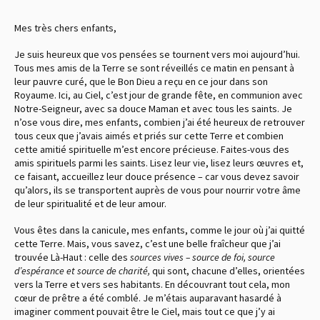
Mes très chers enfants,
Je suis heureux que vos pensées se tournent vers moi aujourd’hui.
Tous mes amis de la Terre se sont réveillés ce matin en pensant à
leur pauvre curé, que le Bon Dieu a reçu en ce jour dans son
Royaume. Ici, au Ciel, c’est jour de grande fête, en communion avec
Notre-Seigneur, avec sa douce Maman et avec tous les saints. Je
n’ose vous dire, mes enfants, combien j’ai été heureux de retrouver
tous ceux que j’avais aimés et priés sur cette Terre et combien
cette amitié spirituelle m’est encore précieuse. Faites-vous des
amis spirituels parmi les saints. Lisez leur vie, lisez leurs œuvres et,
ce faisant, accueillez leur douce présence – car vous devez savoir
qu’alors, ils se transportent auprès de vous pour nourrir votre âme
de leur spiritualité et de leur amour.
Vous êtes dans la canicule, mes enfants, comme le jour où j’ai quitté
cette Terre. Mais, vous savez, c’est une belle fraîcheur que j’ai
trouvée Là-Haut : celle des
sources vives – source de foi, source
d’espérance et source de charité,
qui sont, chacune d’elles, orientées
vers la Terre et vers ses habitants. En découvrant tout cela, mon
cœur de prêtre a été comblé. Je m’étais auparavant hasardé à
imaginer comment pouvait être le Ciel, mais tout ce que j’y ai