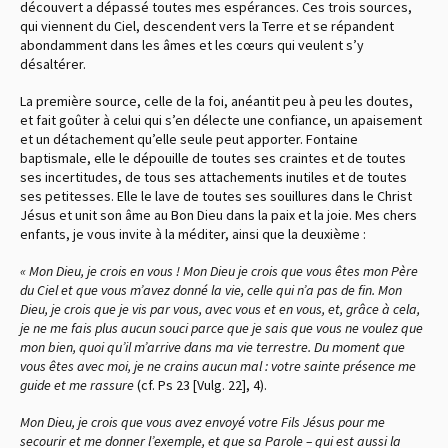
découvert a dépassé toutes mes espérances. Ces trois sources,
qui viennent du Ciel, descendent vers la Terre et se répandent
abondamment dans les âmes et les cœurs qui veulent s’y
désaltérer.
La première source, celle de la foi, anéantit peu à peu les doutes,
et fait goûter à celui qui s’en délecte une confiance, un apaisement
et un détachement qu’elle seule peut apporter. Fontaine
baptismale, elle le dépouille de toutes ses craintes et de toutes
ses incertitudes, de tous ses attachements inutiles et de toutes
ses petitesses. Elle le lave de toutes ses souillures dans le Christ
Jésus et unit son âme au Bon Dieu dans la paix et la joie. Mes chers
enfants, je vous invite à la méditer, ainsi que la deuxième :
« Mon Dieu, je crois en vous ! Mon Dieu je crois que vous êtes mon Père
du Ciel et que vous m’avez donné la vie, celle qui n’a pas de fin. Mon
Dieu, je crois que je vis par vous, avec vous et en vous, et, grâce à cela,
je ne me fais plus aucun souci parce que je sais que vous ne voulez que
mon bien, quoi qu’il m’arrive dans ma vie terrestre. Du moment que
vous êtes avec moi, je ne crains aucun mal : votre sainte présence me
guide et me rassure
(cf. Ps 23 [Vulg. 22], 4).
Mon Dieu, je crois que vous avez envoyé votre Fils Jésus pour me
secourir et me donner l’exemple, et que sa Parole – qui est aussi la