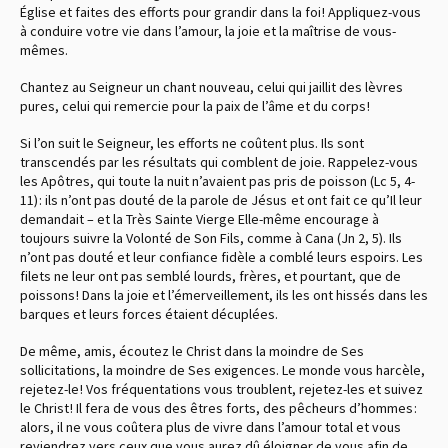
Église et faites des efforts pour grandir dans la foi ! Appliquez-vous
à conduire votre vie dans l’amour, la joie et la maîtrise de vous-
mêmes.
Chantez au Seigneur un chant nouveau, celui qui jaillit des lèvres
pures, celui qui remercie pour la paix de l’âme et du corps !
Si l’on suit le Seigneur, les efforts ne coûtent plus. Ils sont
transcendés par les résultats qui comblent de joie. Rappelez-vous
les Apôtres, qui toute la nuit n’avaient pas pris de poisson (Lc 5, 4-
11) : ils n’ont pas douté de la parole de Jésus et ont fait ce qu’Il leur
demandait – et la Très Sainte Vierge Elle-même encourage à
toujours suivre la Volonté de Son Fils, comme à Cana (Jn 2, 5). Ils
n’ont pas douté et leur confiance fidèle a comblé leurs espoirs. Les
filets ne leur ont pas semblé lourds, frères, et pourtant, que de
poissons ! Dans la joie et l’émerveillement, ils les ont hissés dans les
barques et leurs forces étaient décuplées.
De même, amis, écoutez le Christ dans la moindre de Ses
sollicitations, la moindre de Ses exigences. Le monde vous harcèle,
rejetez-le ! Vos fréquentations vous troublent, rejetez-les et suivez
le Christ ! Il fera de vous des êtres forts, des pêcheurs d’hommes :
alors, il ne vous coûtera plus de vivre dans l’amour total et vous
reviendrez vers ceux que vous aurez dû éloigner de vous afin de