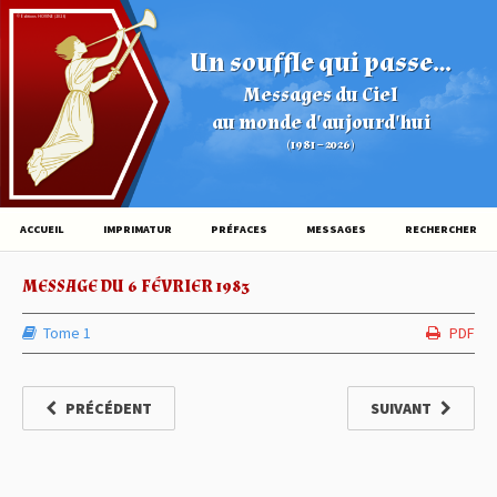
© Éditions HOVINE (2026)
Un souffle qui passe...
Messages du Ciel
au monde d'aujourd'hui
(1981 – 2026)
ACCUEIL
IMPRIMATUR
PRÉFACES
MESSAGES
RECHERCHER
MESSAGE DU 6 FÉVRIER 1983
Tome 1
PDF
PRÉCÉDENT
SUIVANT