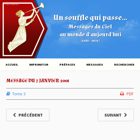
© Éditions HOVINE (2026)
Un souffle qui passe...
Messages du Ciel
au monde d'aujourd'hui
(1981 – 2026)
ACCUEIL
IMPRIMATUR
PRÉFACES
MESSAGES
RECHERCHER
MESSAGE DU 7 JANVIER 2001
Tome 3
PDF
PRÉCÉDENT
SUIVANT