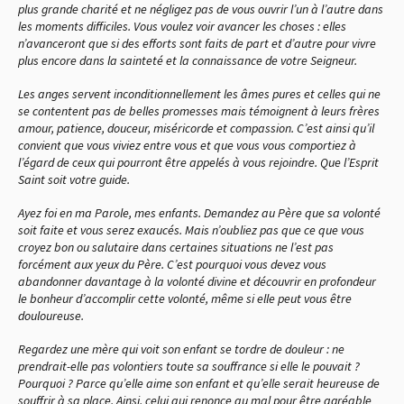
plus grande charité et ne négligez pas de vous ouvrir l’un à l’autre dans
les moments difficiles. Vous voulez voir avancer les choses : elles
n’avanceront que si des efforts sont faits de part et d’autre pour vivre
plus encore dans la sainteté et la connaissance de votre Seigneur.
Les anges servent inconditionnellement les âmes pures et celles qui ne
se contentent pas de belles promesses mais témoignent à leurs frères
amour, patience, douceur, miséricorde et compassion. C’est ainsi qu’il
convient que vous viviez entre vous et que vous vous comportiez à
l’égard de ceux qui pourront être appelés à vous rejoindre. Que l’Esprit
Saint soit votre guide.
Ayez foi en ma Parole, mes enfants. Demandez au Père que sa volonté
soit faite et vous serez exaucés. Mais n’oubliez pas que ce que vous
croyez bon ou salutaire dans certaines situations ne l’est pas
forcément aux yeux du Père. C’est pourquoi vous devez vous
abandonner davantage à la volonté divine et découvrir en profondeur
le bonheur d’accomplir cette volonté, même si elle peut vous être
douloureuse.
Regardez une mère qui voit son enfant se tordre de douleur : ne
prendrait-elle pas volontiers toute sa souffrance si elle le pouvait ?
Pourquoi ? Parce qu’elle aime son enfant et qu’elle serait heureuse de
souffrir à sa place. Ainsi, celui qui renonce au mal pour être agréable