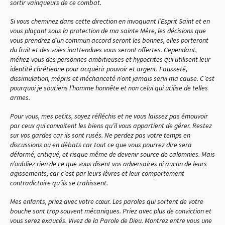
sortir vainqueurs de ce combat.
Si vous cheminez dans cette direction en invoquant l’Esprit Saint et en
vous plaçant sous la protection de ma sainte Mère, les décisions que
vous prendrez d’un commun accord seront les bonnes, elles porteront
du fruit et des voies inattendues vous seront offertes. Cependant,
méfiez-vous des personnes ambitieuses et hypocrites qui utilisent leur
identité chrétienne pour acquérir pouvoir et argent. Fausseté,
dissimulation, mépris et méchanceté n’ont jamais servi ma cause. C’est
pourquoi je soutiens l’homme honnête et non celui qui utilise de telles
armes.
Pour vous, mes petits, soyez réfléchis et ne vous laissez pas émouvoir
par ceux qui convoitent les biens qu’il vous appartient de gérer. Restez
sur vos gardes car ils sont rusés. Ne perdez pas votre temps en
discussions ou en débats car tout ce que vous pourrez dire sera
déformé, critiqué, et risque même de devenir source de calomnies. Mais
n’oubliez rien de ce que vous disent vos adversaires ni aucun de leurs
agissements, car c’est par leurs lèvres et leur comportement
contradictoire qu’ils se trahissent.
Mes enfants, priez avec votre cœur. Les paroles qui sortent de votre
bouche sont trop souvent mécaniques. Priez avec plus de conviction et
vous serez exaucés. Vivez de la Parole de Dieu. Montrez entre vous une