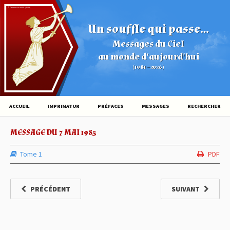
© Éditions HOVINE (2026)
Un souffle qui passe...
Messages du Ciel
au monde d'aujourd'hui
(1981 – 2026)
ACCUEIL
IMPRIMATUR
PRÉFACES
MESSAGES
RECHERCHER
MESSAGE DU 7 MAI 1985
Tome 1
PDF
PRÉCÉDENT
SUIVANT