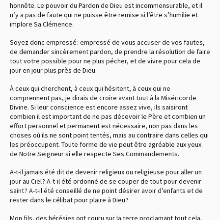
honnête. Le pouvoir du Pardon de Dieu est incommensurable, et il
n’y a pas de faute qui ne puisse être remise si l’être s’humilie et
implore Sa Clémence.
Soyez donc empressé : empressé de vous accuser de vos fautes,
de demander sincèrement pardon, de prendre la résolution de faire
tout votre possible pour ne plus pécher, et de vivre pour cela de
jour en jour plus près de Dieu.
À ceux qui cherchent, à ceux qui hésitent, à ceux qui ne
comprennent pas, je dirais de croire avant tout à la Miséricorde
Divine. Si leur conscience est encore assez vive, ils saisiront
combien il est important de ne pas décevoir le Père et combien un
effort personnel et permanent est nécessaire, non pas dans les
choses où ils ne sont point tentés, mais au contraire dans celles qui
les préoccupent. Toute forme de vie peut être agréable aux yeux
de Notre Seigneur si elle respecte Ses Commandements.
A-t-il jamais été dit de devenir religieux ou religieuse pour aller un
jour au Ciel ? A-t-il été ordonné de se couper de tout pour devenir
saint ? A-t-il été conseillé de ne point désirer avoir d’enfants et de
rester dans le célibat pour plaire à Dieu ?
Mon fils, des hérésies ont couru sur la terre proclamant tout cela,