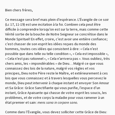
Bien chers frères,
Ce message sera bref mais plein d’espérance. L’Évangile de ce soir
(Lc 17, 11-19) est une incitation à la foi. Combien cela peut être
difficile à comprendre lorsqu’on est sur la terre, mais comme cette
Vérité sortie de la bouche de Notre Seigneur se concrétise dans le
Monde Spirituel ! En effet, croire, c’est avoir une entière confiance ;
c’est chasser de son esprit les idées reçues du monde des
hommes, toutes ces idées qui consistent à dire : « Cela n’est
possible que dans telle ou telle condition », « Cela est impossible »,
« Cela n’est pas rationnel », « Cela n’arrivera pas ». Vous oubliez, très
chers amis, les « impondérables » de Dieu… Malgré ce que vous
connaissez des lois de la nature, malgré vos règles et vos
principes, Dieu notre Père reste le Maître, et extérieurement à ces
lois que vous connaissez et à travers lesquelles vous percevez le
monde, Dieu peut intervenir à chaque instant et envoyer Son Amour
et Sa Grâce : Grâce Sanctifiante qui vous purifie, l’espace d’un
instant, Grâce Apaisante qui chasse de votre esprit les soucis, les
problèmes, et de votre corps la maladie pour vous ramener à un
état premier et sain :
mens sana in corpore sano.
Comme dans l’Évangile, vous devez solliciter cette Grâce de Dieu :