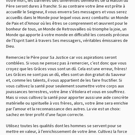
votre mort, les barrières des différentes demeures de la Maison du
Père seront dures à franchir. Si au contraire votre âme est prête à
accueillir le Seigneur, Il vous enverra Ses messagers et vous serez
accueillis dans le Monde pour lequel vous avez combattu : un Monde
de Paix et d’Amour où les êtres se comprennent et œuvrent pour le
bonheur de tous, un Monde de Retrouvailles où triomphe la joie, un
Monde qui apporte à votre monde en difficulté les conseils précieux
de l’Esprit Saint à travers Ses messagers, véritables émissaires de
Dieu.
Remerciez le Père pour Sa Justice car vos aspirations seront
comblées. Si vous ne pensez pas à remercier, c’est donc que vous
croyez que les Grâces vous sont un dû. Cela est une erreur, frères !
Les Grâces ne sont pas un dû, elles sont un don gratuit du Sauveur
et, comme les talents, il vous appartient de les faire fructifier. Si
vous cultivez la santé pour seulement soumettre votre corps aux
jouissances terrestres, votre âme s’étiolera et vous en souffrirez.
Mais si vous cultivez la santé pour apporter aussi une aide concrète
matérielle ou spirituelle à vos frères, alors, votre âme sera enrichie
par l’amour et la reconnaissance des autres. La vie est un choix :
sachez en tirer profit d’une façon correcte.
Utilisez toutes les qualités dont les hommes se servent pour se
mettre en valeur, à l’enrichissement de votre âme. Cultivez la force