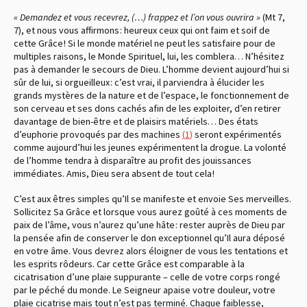
« Demandez et vous recevrez, (…) frappez et l’on vous ouvrira »
(Mt 7,
7), et nous vous affirmons : heureux ceux qui ont faim et soif de
cette Grâce ! Si le monde matériel ne peut les satisfaire pour de
multiples raisons, le Monde Spirituel, lui, les comblera… N’hésitez
pas à demander le secours de Dieu. L’homme devient aujourd’hui si
sûr de lui, si orgueilleux : c’est vrai, il parviendra à élucider les
grands mystères de la nature et de l’espace, le fonctionnement de
son cerveau et ses dons cachés afin de les exploiter, d’en retirer
davantage de bien-être et de plaisirs matériels… Des états
d’euphorie provoqués par des machines
(
1
)
seront expérimentés
comme aujourd’hui les jeunes expérimentent la drogue. La volonté
de l’homme tendra à disparaître au profit des jouissances
immédiates. Amis, Dieu sera absent de tout cela !
C’est aux êtres simples qu’Il se manifeste et envoie Ses merveilles.
Sollicitez Sa Grâce et lorsque vous aurez goûté à ces moments de
paix de l’âme, vous n’aurez qu’une hâte : rester auprès de Dieu par
la pensée afin de conserver le don exceptionnel qu’Il aura déposé
en votre âme. Vous devrez alors éloigner de vous les tentations et
les esprits rôdeurs. Car cette Grâce est comparable à la
cicatrisation d’une plaie suppurante – celle de votre corps rongé
par le péché du monde. Le Seigneur apaise votre douleur, votre
plaie cicatrise mais tout n’est pas terminé. Chaque faiblesse,