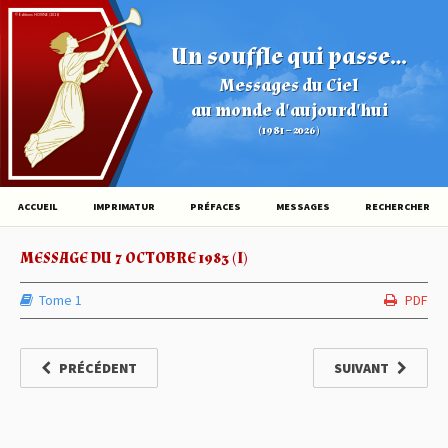
© Éditions HOVINE (2026)
Un souffle qui passe...
Messages du Ciel
au monde d'aujourd'hui
(1981 – 2026)
ACCUEIL
IMPRIMATUR
PRÉFACES
MESSAGES
RECHERCHER
MESSAGE DU 7 OCTOBRE 1983 (I)
Tome 1
PDF
PRÉCÉDENT
SUIVANT