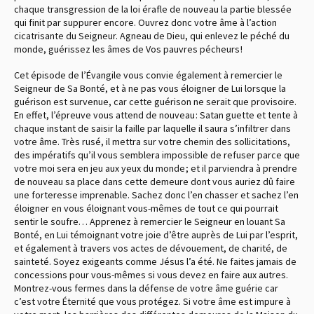
chaque transgression de la loi érafle de nouveau la partie blessée
qui finit par suppurer encore. Ouvrez donc votre âme à l’action
cicatrisante du Seigneur. Agneau de Dieu, qui enlevez le péché du
monde, guérissez les âmes de Vos pauvres pécheurs !
Cet épisode de l’Évangile vous convie également à remercier le
Seigneur de Sa Bonté, et à ne pas vous éloigner de Lui lorsque la
guérison est survenue, car cette guérison ne serait que provisoire.
En effet, l’épreuve vous attend de nouveau : Satan guette et tente à
chaque instant de saisir la faille par laquelle il saura s’infiltrer dans
votre âme. Très rusé, il mettra sur votre chemin des sollicitations,
des impératifs qu’il vous semblera impossible de refuser parce que
votre moi sera en jeu aux yeux du monde ; et il parviendra à prendre
de nouveau sa place dans cette demeure dont vous auriez dû faire
une forteresse imprenable. Sachez donc l’en chasser et sachez l’en
éloigner en vous éloignant vous-mêmes de tout ce qui pourrait
sentir le soufre… Apprenez à remercier le Seigneur en louant Sa
Bonté, en Lui témoignant votre joie d’être auprès de Lui par l’esprit,
et également à travers vos actes de dévouement, de charité, de
sainteté. Soyez exigeants comme Jésus l’a été. Ne faites jamais de
concessions pour vous-mêmes si vous devez en faire aux autres.
Montrez-vous fermes dans la défense de votre âme guérie car
c’est votre Éternité que vous protégez. Si votre âme est impure à