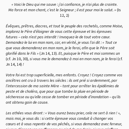
« Voici le Dieu qui me sauve : j’ai confiance, je n’ai plus de crainte.
Ma force et mon chant, c’est le Seigneur ; il est pour moi le salut. »
(Is
12, 2)
Évêques, prêtres, diacres, et tout le peuple des rachetés, comme Moïse,
implorez le Père d’éloigner de vous cette épreuve et les épreuves
futures – cela n’est pas interdit ! Invoquez-le de tout votre cœur.
Demandez-le lui en mon nom, car, en vérité, je vous l’ai dit : « Tout ce
que vous demanderez en mon nom, je le ferai, afin que le Père soit
glorifié dans le Fils »
(Jn 14, 13)
. Et, puisque le Père et moi sommes un
(cf. Jn 10, 30)
, si vous me le demandez à moi en mon nom, je le ferai
(cf.
Jn 14, 14)
!
Votre foi est trop superficielle, mes enfants. Croyez ! Croyez comme vos
ancêtres ont cru à travers les siècles : ils ont prié si ardemment, par
l’intercession de ma sainte Mère – tant pour arrêter les épidémies de
peste et de choléra, que pour que tombe la pluie en période de
sécheresse ou qu’elle cesse de tomber en période d’inondation – qu’ils
ont obtenu gain de cause.
Les athées vous diront : « Vous aurez beau prier, cela ne sert à rien ! »,
mais moi, je vous dis : si cette épreuve vous conduit à changer vos
cœurs et à vous repentir de vos péchés, si vous demandez avec ferveur,