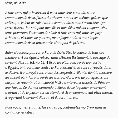
virus, ni un dû !
À tous ceux qui m’inviteront à venir dans leur cœur dans une
communion de désir, j’accorderai exactement les mêmes grâces que
celles que je leur octroie habituellement dans mon Eucharistie. Que
cette frustration soit pour mes fils et mes filles qui ont toujours vécu
sans privations l’occasion de s’unir à tous ceux qui, dans les pays
athées ou victimes de guerres, me rejoignent dans une simple
communion de désir parce qu’ils n’ont pas de prêtres.
Enfin, n’accusez pas votre Père du Ciel d’être la source de tous ces
malheurs. À cet égard, relisez, dans L’Ancien Testament, le passage du
serpent d’airain
(cf. Nb 21, 4-9)
où les Hébreux, après leur sortie
d’Égypte, ont récriminé contre le Père lorsqu’ils se sont retrouvés dans
le désert. Il a envoyé contre eux des serpents brûlants, dont la morsure
les faisait périr les uns après les autres. Alors, pris de panique, ils ont
fini par se repentir et ont supplié Moïse d’intervenir auprès du Père en
leur faveur. Ce dernier demanda à Moïse de se façonner un serpent
d’airain et de le placer sur un étendard. Si un homme avait était mordu,
il regardait le serpent d’airain et il restait en vie…
Pour vous, mes enfants, face au virus, contemplez ma Croix dans la
confiance, et dites :