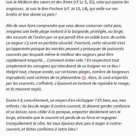
suis le Médecin des cœurs et des âmes
(cf. Lc 5, 31)
, celui qui apaise les
,
angoisses. Je suis le Bon Pasteur
(cf. Jn 10, 14)
qui veille sur ses
brebis et leur donne sa paix !
Afin de vous faire comprendre que vous devez conserver cette paix,
imaginez une belle plage invitant à la baignade, protégée, au large,
des assauts de l’océan par ce qui paraît être un solide banc de sable.
Le nageur s’y sent en parfaite sécurité. Pourtant, cette sécurité n’est
qu’apparente puisque les marées peuvent y provoquer de puissants
courants par lesquels même le meilleur des nageurs peut être
rapidement emporté… Comment éviter cela ? En respectant tout
simplement les consignes qui interdisent de se baigner en ce lieu !
Malgré tout, chaque année, sur certaines plages, nombre de baigneurs
imprudents sont victimes de ce phénomène
(6)
.
Alors, ils sont emportés
par les courants, s’affolent, s’épuisent en tentant de rejoindre le rivage,
et ils meurent noyés.
Existe-t-il, concrètement, un moyen d’en réchapper ? Eh bien, oui, mes
enfants ! Au lieu de nager à contre-courant, ils doivent garder confiance
et se laisser, sans céder à la panique, emporter docilement vers le
large, attendre que le courant ait perdu de sa force et regagner
tranquillement la côte. Ne vous épuisez donc pas à nager à contre-
courant, et faites confiance à votre Dieu !