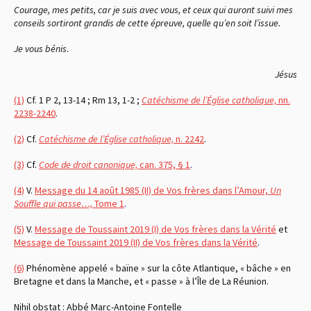
Courage, mes petits, car je suis avec vous, et ceux qui auront suivi mes
conseils sortiront grandis de cette épreuve, quelle qu’en soit l’issue.
Je vous bénis
.
Jésus
(1)
Cf. 1 P 2, 13-14 ; Rm 13, 1-2 ;
Catéchisme de l’Église catholique,
nn.
2238-2240
.
(2)
Cf.
Catéchisme de l’Église catholique,
n. 2242
.
(3)
Cf.
Code de droit canonique,
can. 375, § 1
.
(4)
V.
Message du 14 août 1985 (II) de Vos frères dans l’Amour,
Un
Souffle qui passe…,
Tome 1
.
(5)
V.
Message de Toussaint 2019 (I) de Vos frères dans la Vérité
et
Message de Toussaint 2019 (II) de Vos frères dans la Vérité
.
(6)
Phénomène appelé « baïne » sur la côte Atlantique, « bâche » en
Bretagne et dans la Manche, et « passe » à l’Île de La Réunion.
Nihil obstat : Abbé Marc-Antoine Fontelle