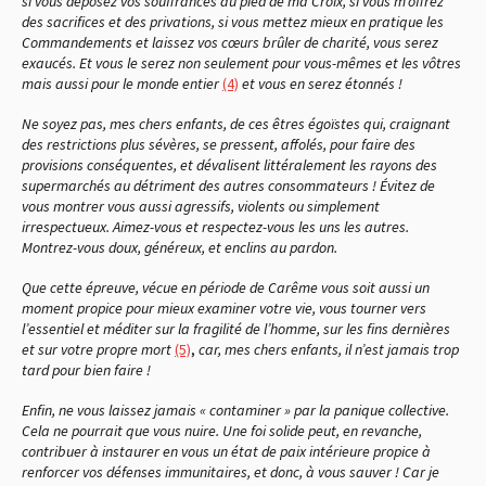
si vous déposez vos souffrances au pied de ma Croix, si vous m’offrez
des sacrifices et des privations, si vous mettez mieux en pratique les
Commandements et laissez vos cœurs brûler de charité, vous serez
exaucés. Et vous le serez non seulement pour vous-mêmes et les vôtres
mais aussi pour le monde entier
(4)
et vous en serez étonnés !
Ne soyez pas, mes chers enfants, de ces êtres égoïstes qui, craignant
des restrictions plus sévères, se pressent, affolés, pour faire des
provisions conséquentes, et dévalisent littéralement les rayons des
supermarchés au détriment des autres consommateurs ! Évitez de
vous montrer vous aussi agressifs, violents ou simplement
irrespectueux. Aimez-vous et respectez-vous les uns les autres.
Montrez-vous doux, généreux, et enclins au pardon.
Que cette épreuve, vécue en période de Carême vous soit aussi un
moment propice pour mieux examiner votre vie, vous tourner vers
l’essentiel et méditer sur la fragilité de l’homme, sur les fins dernières
et sur votre propre mort
(5)
,
car, mes chers enfants, il n’est jamais trop
tard pour bien faire !
Enfin, ne vous laissez jamais « contaminer » par la panique collective.
Cela ne pourrait que vous nuire. Une foi solide peut, en revanche,
contribuer à instaurer en vous un état de paix intérieure propice à
renforcer vos défenses immunitaires, et donc, à vous sauver ! Car je