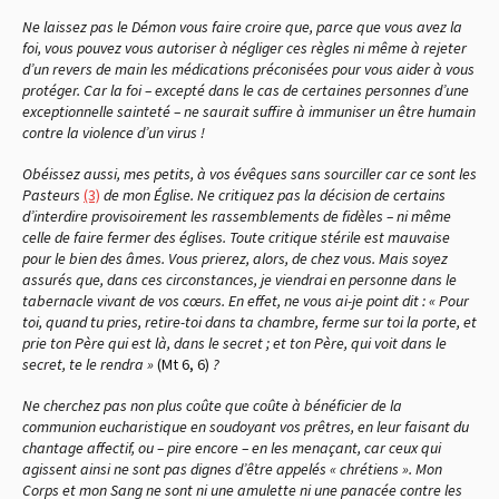
Ne laissez pas le Démon vous faire croire que, parce que vous avez la
foi, vous pouvez vous autoriser à négliger ces règles ni même à rejeter
d’un revers de main les médications préconisées pour vous aider à vous
protéger. Car la foi – excepté dans le cas de certaines personnes d’une
exceptionnelle sainteté – ne saurait suffire à immuniser un être humain
contre la violence d’un virus !
Obéissez aussi, mes petits, à vos évêques sans sourciller car ce sont les
Pasteurs
(3)
de mon Église. Ne critiquez pas la décision de certains
d’interdire provisoirement les rassemblements de fidèles – ni même
celle de faire fermer des églises. Toute critique stérile est mauvaise
pour le bien des âmes. Vous prierez, alors, de chez vous. Mais soyez
assurés que, dans ces circonstances, je viendrai en personne dans le
tabernacle vivant de vos cœurs. En effet, ne vous ai-je point dit : « Pour
toi, quand tu pries, retire-toi dans ta chambre, ferme sur toi la porte, et
prie ton Père qui est là, dans le secret ; et ton Père, qui voit dans le
secret, te le rendra »
(Mt 6, 6)
?
Ne cherchez pas non plus coûte que coûte à bénéficier de la
communion eucharistique en soudoyant vos prêtres, en leur faisant du
chantage affectif, ou – pire encore – en les menaçant, car ceux qui
agissent ainsi ne sont pas dignes d’être appelés « chrétiens ». Mon
Corps et mon Sang ne sont ni une amulette ni une panacée contre les