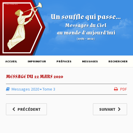
© Éditions HOVINE (2026)
Un souffle qui passe...
Messages du Ciel
au monde d'aujourd'hui
(1981 – 2026)
ACCUEIL
IMPRIMATUR
PRÉFACES
MESSAGES
RECHERCHER
MESSAGE DU 22 MARS 2020
Messages 2020
▪︎
Tome 3
PDF
PRÉCÉDENT
SUIVANT