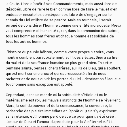
la Chute. Libre d’obéir à ses Commandements, mais aussi libre de
désobéir. Libre de faire le bien comme libre de faire le mal et d’en
endosser ensuite les conséquences. Libre de s’engager sur le
chemin du Ciel et libre de se perdre. Mais en tout cela, il serait
erroné de considérer l’homme comme une entité individuelle. Mieux
vaut comprendre « l’humanité », car, dans la communion des saints,
tous les hommes sont frères et chaque homme est solidaire de
tous les autres hommes.
L’histoire du peuple hébreu, comme votre propre histoire, vous
montre combien, paradoxalement, au fil des siècles, Dieu a su tirer
du mal et de la souffrance humaine un plus grand bien. En cette
Semaine sainte, pensez, chers frères, au Fils de Dieu, qui a souffert,
qui est mort sur une croix et qui est ressuscité afin de nous
racheter et de nous ouvrir les portes du Ciel – destination à laquelle
tout homme sans exception est appelé.
Cependant, dans un monde où la spiritualité s’étiole et où le
matérialisme est roi, les mauvais instincts de l’homme se réveillent.
Alors, la soif du pouvoir et de la connaissance, la convoitise, la
recherche des plaisirs immédiats et l’appât du gain s’y expriment
sans retenue, et l’homme perd de vue ce pour quoi il a été créé :
l’amour de Dieu et l’amour du prochain pour la Vie Éternelle. Et il
perd aussi de vue le seul moyen qui lui soit donné d’atteindre cette