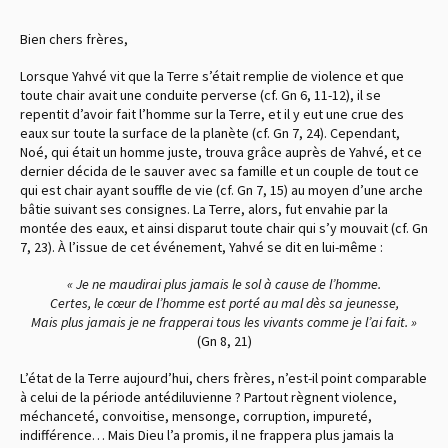
Bien chers frères,
Lorsque Yahvé vit que la Terre s’était remplie de violence et que
toute chair avait une conduite perverse
(cf. Gn 6, 11-12)
, il se
repentit d’avoir fait l’homme sur la Terre, et il y eut une crue des
eaux sur toute la surface de la planète
(cf. Gn 7, 24)
. Cependant,
Noé, qui était un homme juste, trouva grâce auprès de Yahvé, et ce
dernier décida de le sauver avec sa famille et un couple de tout ce
qui est chair ayant souffle de vie
(cf. Gn 7, 15)
au moyen d’une arche
bâtie suivant ses consignes. La Terre, alors, fut envahie par la
montée des eaux, et ainsi disparut toute chair qui s’y mouvait
(cf. Gn
7, 23)
. À l’issue de cet événement, Yahvé se dit en lui-même :
« Je ne maudirai plus jamais le sol à cause de l’homme.
Certes, le cœur de l’homme est porté au mal dès sa jeunesse,
Mais plus jamais je ne frapperai tous les vivants comme je l’ai fait. »
(Gn 8, 21)
L’état de la Terre aujourd’hui, chers frères, n’est-il point comparable
à celui de la période antédiluvienne ? Partout règnent violence,
méchanceté, convoitise, mensonge, corruption, impureté,
indifférence… Mais Dieu l’a promis, il ne frappera plus jamais la