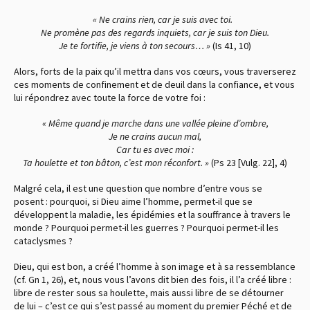
« Ne crains rien, car je suis avec toi.
Ne promène pas des regards inquiets, car je suis ton Dieu.
Je te fortifie, je viens à ton secours… »
(Is 41, 10)
Alors, forts de la paix qu’il mettra dans vos cœurs, vous traverserez
ces moments de confinement et de deuil dans la confiance, et vous
lui répondrez avec toute la force de votre foi :
« Même quand je marche dans une vallée pleine d’ombre,
Je ne crains aucun mal,
Car tu es avec moi :
Ta houlette et ton bâton, c’est mon réconfort. »
(Ps 23 [Vulg. 22], 4)
Malgré cela, il est une question que nombre d’entre vous se
posent : pourquoi, si Dieu aime l’homme, permet-il que se
développent la maladie, les épidémies et la souffrance à travers le
monde ? Pourquoi permet-il les guerres ? Pourquoi permet-il les
cataclysmes ?
Dieu, qui est bon, a créé l’homme à son image et à sa ressemblance
(cf. Gn 1, 26)
, et, nous vous l’avons dit bien des fois, il l’a créé libre :
libre de rester sous sa houlette, mais aussi libre de se détourner
de lui – c’est ce qui s’est passé au moment du premier Péché et de