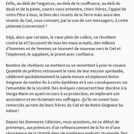
Enfin, au-delà de l’angoisse, au-delà de la souffrance, au-delà du
deuil et de la peine, saurez-vous entendre, chers frères, l’appel de
votre Père à tous, le Dieu des vivants de la Terre mais aussi des
vivants du Ciel, vous conviant, par la voix de ses messagers, à cette
μϵτανoια
(conversion) ?
Déjà, alors que certains, le cœur plein de colère, se révoltent
contre lui et l’accusent de tous les maux actuels, des millions
d’hommes et de femmes se tournent de nouveau vers le Ciel et
l’implorent, le supplient, le prient avec confiance.
Nombre de chrétiens se mettent ou se remettent à prier le rosaire.
Quantité de prêtres retrouvent le sens de leur mission spirituelle,
célèbrent quotidiennement la sainte messe et implorent Notre-
Seigneur de mettre fin à cette épidémie et à ses conséquences sur
l’ensemble de la société. Des évêques consacrent leur diocèse à la
Vierge Marie en ayant recours à sa protection, en implorant son
assistance et en réclamant ses suffrages. Qu’ils en soient tous
remerciés au nom de leurs frères du Ciel et de Notre-Seigneur lui-
même !
Depuis les Demeures Célestes, nous assistons, en ce début de
printemps, aux prémices d’un refleurissement de la foi et d’une
résurgence de la charité dans de nombreux endroits du monde. Des