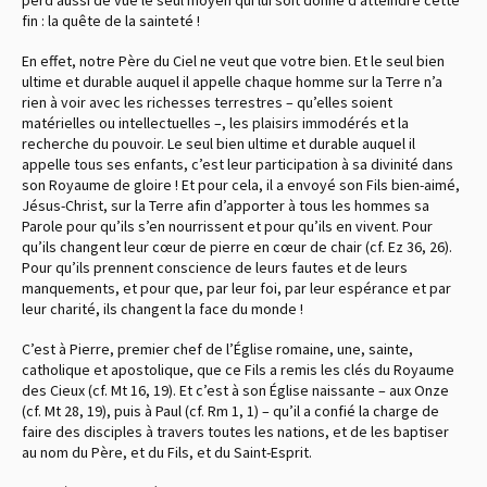
fin : la quête de la sainteté !
En effet, notre Père du Ciel ne veut que votre bien. Et le seul bien
ultime et durable auquel il appelle chaque homme sur la Terre n’a
rien à voir avec les richesses terrestres – qu’elles soient
matérielles ou intellectuelles –, les plaisirs immodérés et la
recherche du pouvoir. Le seul bien ultime et durable auquel il
appelle tous ses enfants, c’est leur participation à sa divinité dans
son Royaume de gloire ! Et pour cela, il a envoyé son Fils bien-aimé,
Jésus-Christ, sur la Terre afin d’apporter à tous les hommes sa
Parole pour qu’ils s’en nourrissent et pour qu’ils en vivent. Pour
qu’ils changent leur cœur de pierre en cœur de chair
(cf. Ez 36, 26)
.
Pour qu’ils prennent conscience de leurs fautes et de leurs
manquements, et pour que, par leur foi, par leur espérance et par
leur charité, ils changent la face du monde !
C’est à Pierre, premier chef de l’Église romaine, une, sainte,
catholique et apostolique, que ce Fils a remis les clés du Royaume
des Cieux
(cf. Mt 16, 19)
. Et c’est à son Église naissante – aux Onze
(cf. Mt 28, 19)
, puis à Paul
(cf. Rm 1, 1)
– qu’il a confié la charge de
faire des disciples à travers toutes les nations, et de les baptiser
au nom du Père, et du Fils, et du Saint-Esprit.