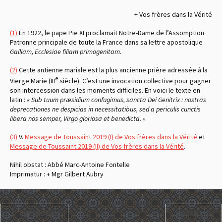
+ Vos frères dans la Vérité
(1)
En 1922, le pape Pie XI proclamait Notre-Dame de l’Assomption
Patronne principale de toute la France dans sa lettre apostolique
Galliam, Ecclesiae filiam primogenitam.
(2)
Cette antienne mariale est la plus ancienne prière adressée à la
e
Vierge Marie (III
siècle). C’est une invocation collective pour gagner
son intercession dans les moments difficiles. En voici le texte en
latin :
« Sub tuum præsidium confugimus, sancta Dei Genitrix :
nostras
deprecationes ne despicias in necessitatibus,
sed a periculis cunctis
libera nos semper,
Virgo gloriosa et benedicta. »
(3)
V.
Message de Toussaint 2019 (I) de Vos frères dans la Vérité
et
Message de Toussaint 2019 (II) de Vos frères dans la Vérité
.
Nihil obstat : Abbé Marc-Antoine Fontelle
Imprimatur : + Mgr Gilbert Aubry
PRÉCÉDENT
SUIVANT