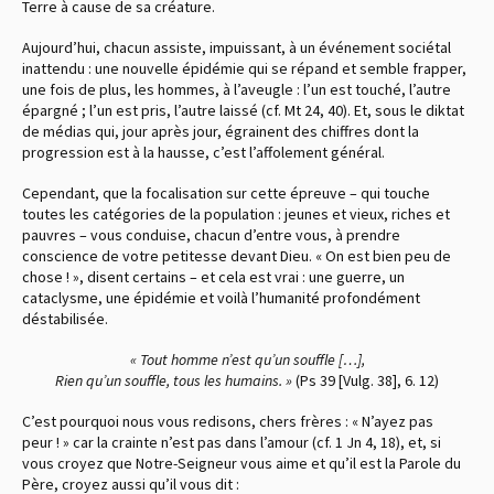
Terre à cause de sa créature.
Aujourd’hui, chacun assiste, impuissant, à un événement sociétal
inattendu : une nouvelle épidémie qui se répand et semble frapper,
une fois de plus, les hommes, à l’aveugle : l’un est touché, l’autre
épargné ; l’un est pris, l’autre laissé
(cf. Mt 24, 40)
. Et, sous le diktat
de médias qui, jour après jour, égrainent des chiffres dont la
progression est à la hausse, c’est l’affolement général.
Cependant, que la focalisation sur cette épreuve – qui touche
toutes les catégories de la population : jeunes et vieux, riches et
pauvres – vous conduise, chacun d’entre vous, à prendre
conscience de votre petitesse devant Dieu. « On est bien peu de
chose ! », disent certains – et cela est vrai : une guerre, un
cataclysme, une épidémie et voilà l’humanité profondément
déstabilisée.
« Tout homme n’est qu’un souffle […],
Rien qu’un souffle, tous les humains. »
(Ps 39 [Vulg. 38], 6. 12)
C’est pourquoi nous vous redisons, chers frères : « N’ayez pas
peur ! » car la crainte n’est pas dans l’amour
(cf. 1 Jn 4, 18)
, et, si
vous croyez que Notre-Seigneur vous aime et qu’il est la Parole du
Père, croyez aussi qu’il vous dit :