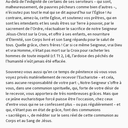
Au-delà de l’indignité de certains de ses serviteurs – qui sont,
malheureusement, de pauvres pécheurs comme bien d’autres –,
n’écoutez pas tout le mal qui se dit aujourd’hui sur l’Église ! Au
contraire, aimez-la, cette Église, et soutenez vos prêtres, qui en
sont les intendants et les seuls êtres sur Terre à pouvoir, par le
sacrement de l’Ordre, réactualiser le sacrifice de notre Seigneur
Jésus-Christ sur la Croix, et offrir à ses enfants, en nourriture
d’Éternité, son Corps livré et son Sang répandu pour le salut de
tous. Quelle grâce, chers frères ! Car si ce même Seigneur, vrai Dieu
et vrai Homme, n’était pas mort sur la Croix pour racheter les
hommes de toute iniquité
(cf. Tt 2, 14)
, l’ardoise des péchés de
l’humanité n’eût jamais été effacée.
Souvenez-vous aussi qu’en ce temps de pénitence où vous vous
voyez privés matériellement de recevoir l’Eucharistie – et cela,
sans aucune responsabilité de votre part -, Notre-Seigneur s’offre à
vous, dans une communion spirituelle, qui, forte de votre désir de
le recevoir, vous apportera de très nombreuses grâces. Mais que
ce jeûne eucharistique forcé puisse être l’occasion, chez ceux
d’entre vous qui ne se confessent plus – ou pas régulièrement – et
qui, n’étant pas en état de grâce, font des communions
« sacrilèges », de méditer sur le sens réel de cette communion au
Corps et au Sang de Jésus.