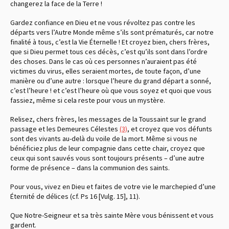
changerez la face de la Terre !
Gardez confiance en Dieu et ne vous révoltez pas contre les
départs vers l’Autre Monde même s’ils sont prématurés, car notre
finalité à tous, c’est la Vie Éternelle ! Et croyez bien, chers frères,
que si Dieu permet tous ces décès, c’est qu’ils sont dans l’ordre
des choses. Dans le cas où ces personnes n’auraient pas été
victimes du virus, elles seraient mortes, de toute façon, d’une
manière ou d’une autre : lorsque l’heure du grand départ a sonné,
c’est l’heure ! et c’est l’heure où que vous soyez et quoi que vous
fassiez, même si cela reste pour vous un mystère.
Relisez, chers frères, les messages de la Toussaint sur le grand
passage et les Demeures Célestes
(3)
, et croyez que vos défunts
sont des vivants au-delà du voile de la mort. Même si vous ne
bénéficiez plus de leur compagnie dans cette chair, croyez que
ceux qui sont sauvés vous sont toujours présents – d’une autre
forme de présence – dans la communion des saints.
Pour vous, vivez en Dieu et faites de votre vie le marchepied d’une
Éternité de délices
(cf. Ps 16 [Vulg. 15], 11)
.
Que Notre-Seigneur et sa très sainte Mère vous bénissent et vous
gardent.