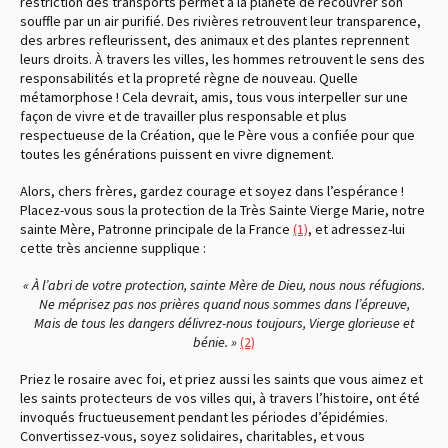
restriction des transports permet à la planète de recouvrer son
souffle par un air purifié. Des rivières retrouvent leur transparence,
des arbres refleurissent, des animaux et des plantes reprennent
leurs droits. À travers les villes, les hommes retrouvent le sens des
responsabilités et la propreté règne de nouveau. Quelle
métamorphose ! Cela devrait, amis, tous vous interpeller sur une
façon de vivre et de travailler plus responsable et plus
respectueuse de la Création, que le Père vous a confiée pour que
toutes les générations puissent en vivre dignement.
Alors, chers frères, gardez courage et soyez dans l’espérance !
Placez-vous sous la protection de la Très Sainte Vierge Marie, notre
sainte Mère, Patronne principale de la France
(1)
, et adressez-lui
cette très ancienne supplique :
« À l’abri de votre protection, sainte Mère de Dieu, nous nous réfugions.
Ne méprisez pas nos prières quand nous sommes dans l’épreuve,
Mais de tous les dangers délivrez-nous toujours, Vierge glorieuse et
bénie. »
(2)
Priez le rosaire avec foi, et priez aussi les saints que vous aimez et
les saints protecteurs de vos villes qui, à travers l’histoire, ont été
invoqués fructueusement pendant les périodes d’épidémies.
Convertissez-vous, soyez solidaires, charitables, et vous