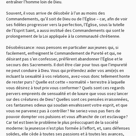
entraîner l’homme loin de Dieu.
Souvent, il vous arrive de désobéir à l’un au moins des
Commandements, qu’il soit de Dieu ou de l’Église – car, afin de voir
ses fidèles progresser vers la perfection, l’Église, sous la tutelle
de l’Esprit Saint, a aussi institué des Commandements qui sont le
prolongement de la Loi appliquée à la communauté chrétienne.
Désobéissance : nous pensons en particulier aux jeunes qui, si
facilement, enfreignent le Commandement de Pureté et qui, ne
désirant pas s’en confesser, préfèrent abandonner l’Église et le
secours des Sacrements. Il doit être clair pour tous que l’impureté
ne peut conduire à Dieu. Vous qui prétendez aider vos ami(e)s en
incluant la sexualité à vos relations, avez-vous donc tellement honte
de rester purs ? Quelle est cette « normalité » terrestre à laquelle
vous désirez à tout prix vous conformer ? Quels sont ces regards
pervers empreints de sensualité et de luxure que vous osez lancer
sur des créatures de Dieu ? Quelles sont ces pensées irraisonnées,
ces fantasmes odieux qui soudain envahissent votre esprit, et que
vous ne parvenez pas à contrôler ? Ne seriez-vous pas fiers de
pouvoir dompter vos pulsions et vous affranchir de cet esclavage ?
Car tel est bien le problème le plus préoccupant de la société
moderne : la jeunesse n’est plus formée à l’effort, et, sans défenses
solides, elle cède à toutes ses passions et à toutes les avances,