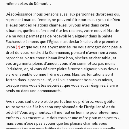
même celles du Démon !…
Désobéissance : nous pensons aussi aux personnes divorcées qui,
reprenant mari ou femme, ne peuvent être pures aux yeux de Dieu
si elles ont des relations charnelles. Si vous êtes dans cette
situation, quelles qu’en aient été les raisons, votre nouvel état de
vie ne vous permet pas de recevoir le Seigneur dans la Sainte
Eucharistie à moins que l’Église n’ait déclaré nulle votre première
union
et que vous ne soyez mariés. Ne vous arrogez donc pas le
(2)
droit de vous rendre à la Communion, pensant n’avoir rien à vous
reprocher : votre cœur a beau être bon, sincère et charitable, et
vos arguments pleins d’amour, vous n’en commettez pas moins
l’adultère, et, si vous désirez plaire à Notre Seigneur, vous devez
vivre ensemble comme frère et sœur. Mais les tentations sont
fortes dans la promiscuité, et il vaut souvent beaucoup mieux,
lorsque vous vous êtes séparés, que vous vous résigniez à vivre
seuls ou dans une communauté…
Avez-vous soif de vie et de perfection ou préférez-vous goûter
toute votre vie à la boisson empoisonnée de l’irrégularité et du
péché ? Vous argumentez : « Il me faut un homme pour élever mes
enfants » ou encore : « Je dois trouver une mère pour mes petits »,
mais vous n’osez pas avouer que les plaisirs charnels vous
manquent et que vous brûlez de les assouvir dans une nouvelle