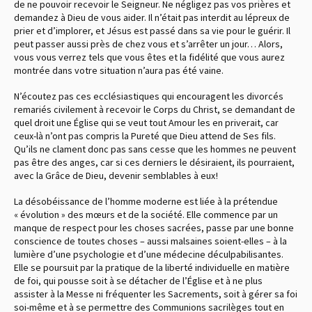
de ne pouvoir recevoir le Seigneur. Ne négligez pas vos prières et
demandez à Dieu de vous aider. Il n’était pas interdit au lépreux de
prier et d’implorer, et Jésus est passé dans sa vie pour le guérir. Il
peut passer aussi près de chez vous et s’arrêter un jour… Alors,
vous vous verrez tels que vous êtes et la fidélité que vous aurez
montrée dans votre situation n’aura pas été vaine.
N’écoutez pas ces ecclésiastiques qui encouragent les divorcés
remariés civilement à recevoir le Corps du Christ, se demandant de
quel droit une Église qui se veut tout Amour les en priverait, car
ceux-là n’ont pas compris la Pureté que Dieu attend de Ses fils.
Qu’ils ne clament donc pas sans cesse que les hommes ne peuvent
pas être des anges, car si ces derniers le désiraient, ils pourraient,
avec la Grâce de Dieu, devenir semblables à eux !
La désobéissance de l’homme moderne est liée à la prétendue
« évolution » des mœurs et de la société. Elle commence par un
manque de respect pour les choses sacrées, passe par une bonne
conscience de toutes choses – aussi malsaines soient-elles – à la
lumière d’une psychologie et d’une médecine déculpabilisantes.
Elle se poursuit par la pratique de la liberté individuelle en matière
de foi, qui pousse soit à se détacher de l’Église et à ne plus
assister à la Messe ni fréquenter les Sacrements, soit à gérer sa foi
soi-même et à se permettre des Communions sacrilèges tout en