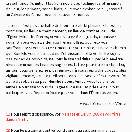
la souffrance. Ils initient les hommes à des techniques éliminant la
douleur, les privant, par ce biais, du moyen expiatoire qui, associé
au Calvaire du Christ, pourrait sauver le monde.
La terre n’est pas une halte de bien-être et de plaisirs. Elle est, au
contraire, un lieu de cheminement, un lieu de combat, celui de
l’Église Militante. Frères, si vous voulez être grands, rabaissez-
vous ! Si vous voulez aider vos frères, offrez pour eux vos
souffrances ! Si vous voulez rencontrer votre Père, suivez le Chemin
que Son Fils vous a tracé, dans l’obéissance et la vertu. Ne soyez
pas avides de pouvoirs, ne vous laissez séduire ni par le bien-être
physique ni par les fausses sagesses. Luttez pour être saints, et si,
un jour, vous pensiez ne plus rien avoir à vous reprocher, soyez plus
vigilants encore, car l’orgueil serait en vous. Soyez sûrs de votre foi
et ne désobéissez pas ! Humiliez-vous. Aimez-vous les uns les
autres. Nourrissez-vous de l’Agneau de Dieu et priez. Ainsi, vous
participerez au Repas préparé pour vous dans l’Éternité. Amen.
+ Vos frères dans la Vérité
(1)
Pour l’esprit d’obéissance, voir
Message du 14 juin 1986 de Vos frères
dans la Vérité
.
(2)
Pour les personnes dont les conditions requises pour un mariage