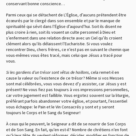
conservant bonne conscience…
Parmi ceux qui se détachent de L’Église, d’aucuns prétendent être
écœurés par le clergé dans son ensemble et par le manque de
spiritualité qui sévit dans l’Église d’aujourd’hui. Soit ils disent ne
plus croire à rien, soit ils vouent un culte personnel à Dieu et
s’enferment dans une relation directe avec un Ciel qu’ils croient
clément alors qu’ils délaissent l’Eucharistie. Si vous voulez
rencontrer Dieu, chers frères, ce n’est pas en suivant le chemin que
vous-mêmes vous êtes tracé, mais celui que Jésus a tracé pour
vous.
Si les gardiens d’un trésor sont vêtus de haillons,
cela remet-il en
cause la valeur ou l’existence de ce trésor ? Même si vos Messes
sont mal célébrées, vous vous devez d’y assister, car Jésus y est
présent ! Ne vous fiez pas toujours à vos impressions personnelles,
car votre jugement est faillible. Vous ergotez souvent sur la liturgie,
préférant parfois abandonner votre église, et pourtant, l’essentiel
vous échappe : le Pain et le Vin Consacrés y sont et y seront
toujours le Corps et le Sang du Seigneur !
À ceux qui le peuvent, le Seigneur a dit de se nourrir de Son Corps
et de Son Sang. En fait, qu’en est-il ? Nombre de chrétiens n’en font
qu’à leur tête. Ils veulent réformer, décider, modifier en fonction de