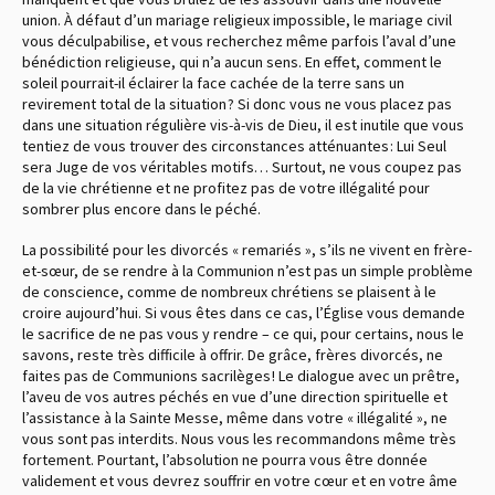
union. À défaut d’un mariage religieux impossible, le mariage civil
vous déculpabilise, et vous recherchez même parfois l’aval d’une
bénédiction religieuse, qui n’a aucun sens. En effet, comment le
soleil pourrait-il éclairer la face cachée de la terre sans un
revirement total de la situation ? Si donc vous ne vous placez pas
dans une situation régulière vis-à-vis de Dieu, il est inutile que vous
tentiez de vous trouver des circonstances atténuantes : Lui Seul
sera Juge de vos véritables motifs… Surtout, ne vous coupez pas
de la vie chrétienne et ne profitez pas de votre illégalité pour
sombrer plus encore dans le péché.
La possibilité pour les divorcés « remariés », s’ils ne vivent en frère-
et-sœur, de se rendre à la Communion n’est pas un simple problème
de conscience, comme de nombreux chrétiens se plaisent à le
croire aujourd’hui. Si vous êtes dans ce cas, l’Église vous demande
le sacrifice de ne pas vous y rendre – ce qui, pour certains, nous le
savons, reste très difficile à offrir. De grâce, frères divorcés, ne
faites pas de Communions sacrilèges ! Le dialogue avec un prêtre,
l’aveu de vos autres péchés en vue d’une direction spirituelle et
l’assistance à la Sainte Messe, même dans votre « illégalité », ne
vous sont pas interdits. Nous vous les recommandons même très
fortement. Pourtant, l’absolution ne pourra vous être donnée
validement et vous devrez souffrir en votre cœur et en votre âme