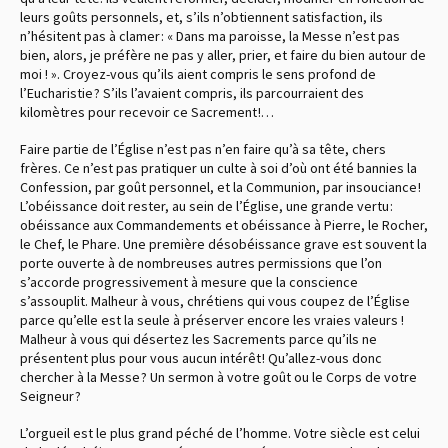
leurs goûts personnels, et, s’ils n’obtiennent satisfaction, ils
n’hésitent pas à clamer : « Dans ma paroisse, la Messe n’est pas
bien, alors, je préfère ne pas y aller, prier, et faire du bien autour de
moi ! ». Croyez-vous qu’ils aient compris le sens profond de
l’Eucharistie ? S’ils l’avaient compris, ils parcourraient des
kilomètres pour recevoir ce Sacrement !…
Faire partie de l’Église n’est pas n’en faire qu’à sa tête, chers
frères. Ce n’est pas pratiquer un culte à soi d’où ont été bannies la
Confession, par goût personnel, et la Communion, par insouciance !
L’obéissance doit rester, au sein de l’Église, une grande vertu :
obéissance aux Commandements et obéissance à Pierre, le Rocher,
le Chef, le Phare. Une première désobéissance grave est souvent la
porte ouverte à de nombreuses autres permissions que l’on
s’accorde progressivement à mesure que la conscience
s’assouplit. Malheur à vous, chrétiens qui vous coupez de l’Église
parce qu’elle est la seule à préserver encore les vraies valeurs !
Malheur à vous qui désertez les Sacrements parce qu’ils ne
présentent plus pour vous aucun intérêt ! Qu’allez-vous donc
chercher à la Messe ? Un sermon à votre goût ou le Corps de votre
Seigneur ?
L’orgueil est le plus grand péché de l’homme. Votre siècle est celui