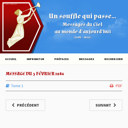
© Éditions HOVINE (2026)
Un souffle qui passe...
Messages du Ciel
au monde d'aujourd'hui
(1981 – 2026)
ACCUEIL
IMPRIMATUR
PRÉFACES
MESSAGES
RECHERCHER
MESSAGE DU 3 FÉVRIER 1986
Tome 1
PDF
PRÉCÉDENT
SUIVANT