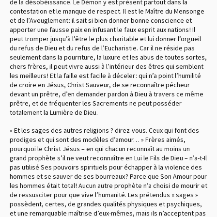
de la désobéissance. Le Démon y est présent partout dans la
contestation et le manque de respect. Il est le Maître du Mensonge
et de l’Aveuglement : il sait si bien donner bonne conscience et
apporter une fausse paix en infusant le faux esprit aux nations ! Il
peut tromper jusqu’à l’être le plus charitable et lui donner l’orgueil
du refus de Dieu et du refus de l’Eucharistie. Car il ne réside pas
seulement dans la pourriture, la luxure et les abus de toutes sortes,
chers frères, il peut vivre aussi à l’intérieur des êtres qui semblent
les meilleurs ! Et la faille est facile à déceler : qui n’a point l’humilité
de croire en Jésus, Christ Sauveur, de se reconnaître pécheur
devant un prêtre, d’en demander pardon à Dieu à travers ce même
prêtre, et de fréquenter les Sacrements ne peut posséder
totalement la Lumière de Dieu.
« Et les sages des autres religions ? direz-vous. Ceux qui font des
prodiges et qui sont des modèles d’amour… » Frères aimés,
pourquoi le Christ Jésus – en qui chacun reconnaît au moins un
grand prophète s’il ne veut reconnaître en Lui le Fils de Dieu – n’a-t-Il
pas utilisé Ses pouvoirs spirituels pour échapper à la violence des
hommes et se sauver de ses bourreaux ? Parce que Son Amour pour
les hommes était total ! Aucun autre prophète n’a choisi de mourir et
de ressusciter pour que vive l’humanité. Les prétendus « sages »
possèdent, certes, de grandes qualités physiques et psychiques,
et une remarquable maîtrise d’eux-mêmes, mais ils n’acceptent pas