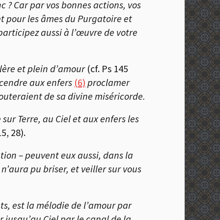
 ? Car par vos bonnes actions, vos
et pour les âmes du Purgatoire et
participez aussi à l’œuvre de votre
olère et plein d’amour
(cf. Ps 145
escendre aux enfers
(6)
proclamer
couteraient de sa divine miséricorde.
sur Terre, au Ciel et aux enfers
les
15, 28).
gation – peuvent eux aussi, dans la
aura pu briser, et veiller sur vous
ts, est la mélodie de l’amour par
 jusqu’au Ciel par le canal de la