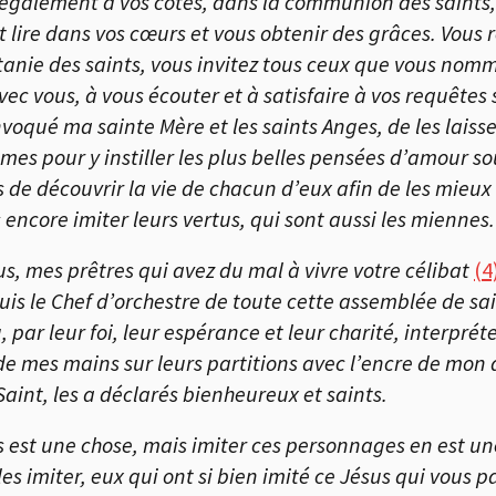
 également à vos côtés, dans la communion des saints, l
t lire dans vos cœurs et vous obtenir des grâces. Vou
litanie des saints, vous invitez tous ceux que vous no
vec vous, à vous écouter et à satisfaire à vos requêtes 
nvoqué ma sainte Mère et les saints Anges, de les laiss
es pour y instiller les plus belles pensées d’amour so
s de découvrir la vie de chacun d’eux afin de les mieu
 encore imiter leurs vertus, qui sont aussi les miennes.
ous, mes prêtres qui avez du mal à vivre votre célibat
(4
 suis le Chef d’orchestre de toute cette assemblée de sa
par leur foi, leur espérance et leur charité, interpréte
 de mes mains sur leurs partitions avec l’encre de mo
 Saint, les a déclarés bienheureux et saints.
s est une chose, mais imiter ces personnages en est une 
es imiter, eux qui ont si bien imité ce Jésus qui vous