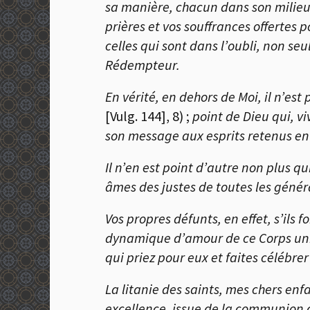
sa manière, chacun dans son milieu 
prières et vos souffrances offertes 
celles qui sont dans l’oubli, non se
Rédempteur.
En vérité, en dehors de Moi, il n’est
[Vulg. 144], 8) ;
point de Dieu qui, vi
son message aux esprits retenus en
Il n’en est point d’autre non plus q
âmes des justes de toutes les génér
Vos propres défunts, en effet, s’ils 
dynamique d’amour de ce Corps uniqu
qui priez pour eux et faites célébre
La litanie des saints, mes chers enf
excellence, issue de la communion de