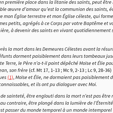
en première place dans la litanie des saints, peut êt
le œuvre d’amour qu’est la communion des saints, éch
tre mon
É
glise terrestre et mon
É
glise céleste, qui form
, mes petits, agrégés à ce Corps par votre Baptême et v
re, à devenir des saints en vivant quotidiennement su
près la mort dans les Demeures Célestes avant la résurr
défunts dorment paisiblement dans leurs tombeaux jus
tte Terre, le Père n’a-t-il point dépêché Moïse et Élie 
ean, son frère
(cf. Mt 17, 1-13 ; Mc 9, 2-13 ; Lc 9, 28-36)
ques
(1)
,
Moïse et Élie, ne dormaient pas paisiblement da
econnaissables, et ils ont pu dialoguer avec Moi.
de sainteté, être englouti dans la mort n’est pas êt
, au contraire, être plongé dans la lumière de l’Éternit
st passer du monde temporel à un monde intemporel où 