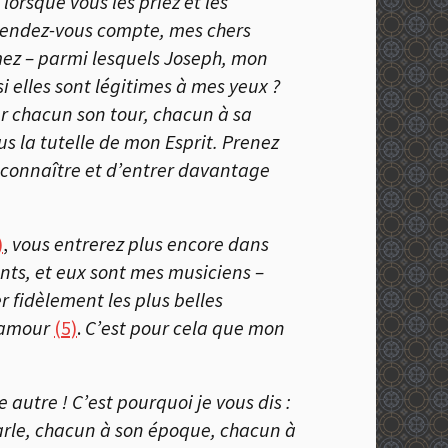
orsque vous les priez et les
s rendez-vous compte, mes chers
mmez – parmi lesquels Joseph, mon
si elles sont légitimes à mes yeux ?
er chacun son tour, chacun à sa
us la tutelle de mon Esprit. Prenez
x connaître et d’entrer davantage
)
,
vous entrerez plus encore dans
ints, et eux sont mes musiciens –
r fidèlement les plus belles
n amour
(5)
.
C’est pour cela que mon
autre ! C’est pourquoi je vous dis :
 parle, chacun à son époque, chacun à