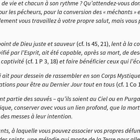
de vie et chacun à son rythme ? Qu’attendez-vous donc
pour les pécheurs, pour la conversion des « méchants » 
ulement vous travaillez à votre propre salut, mais vous 
 point de Dieu juste et sauveur
(cf. Is 45, 21),
lent à la c
vifié par l’Esprit, ait été capable, après sa mort, de d
 captivité
(cf. 1 P 3, 18)
et faire bénéficier ceux qui l’é
ui ait pour dessein de rassembler en son Corps Mystique 
ations pour être au Dernier Jour tout en tous
(cf. 1 Co 
font partie des sauvés – qu’ils soient au Ciel ou en Pur
e, conserver avec vous un lien profond, que la mort n’
r des messes à leur intention.
ants, à laquelle vous pouvez associer vos propres défun
s saints, une mélodie qui monte de la Terre pour aller