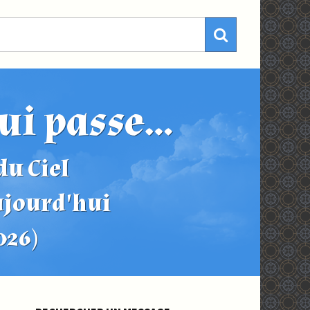
ui passe...
u Ciel
ujourd'hui
2026)