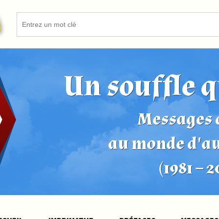
Un souffle q
Messages d
au monde d'a
(1981 – 