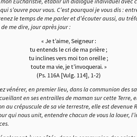
ar mon Eucharistie, établir un dialogue individuel avec
 qui s’ouvre pour vous. C’est pourquoi je vous dis : en
Prenez le temps de me parler et d’écouter aussi, au tr
 de me dire, jour après jour :
« Je t’aime, Seigneur :
tu entends le cri de ma prière ;
tu inclines vers moi ton oreille ;
toute ma vie, je t’invoquerai. »
(Ps. 116A [Vulg. 114], 1-2)
ez vénérer, en premier lieu, dans la communion des sai
cueillant en ses entrailles de maman sur cette Terre, el
on au crépuscule de sa vie terrestre, elle est devenue R
ur qui nous unit, entendre chacun de vous la louer, l’
ces.