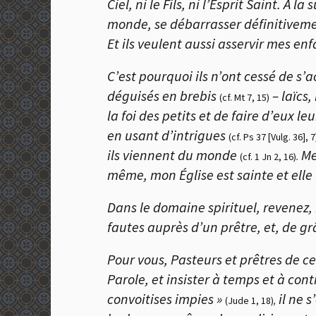
Ciel, ni le Fils, ni l’Esprit Saint. À
monde, se débarrasser définitivemen
Et ils veulent aussi asservir mes enf
C’est pourquoi ils n’ont cessé de s’
déguisés en brebis
– laïcs,
(cf. Mt 7, 15)
la foi des petits et de faire d’eux l
en usant d’intrigues
(cf. Ps 37 [Vulg. 36], 7
ils viennent du monde
Me
(cf. 1 Jn 2, 16)
.
même, mon Église est sainte et elle
Dans le domaine spirituel, revenez, 
fautes auprès d’un prêtre, et, de gr
Pour vous, Pasteurs et prêtres de ce
Parole, et insister à temps et à co
convoitises impies »
il ne s
(Jude 1, 18)
,