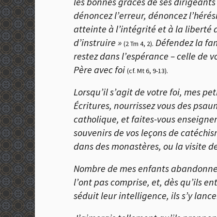
les bonnes grâces de ses dirigeants 
dénoncez l’erreur, dénoncez l’hérési
atteinte à l’intégrité et à la liber
d’instruire »
Défendez la famil
(2 Tm 4, 2)
.
restez dans l’espérance – celle de vo
Père avec foi
(cf. Mt 6, 9-13)
.
Lorsqu’il s’agit de votre foi, mes pet
Écritures, nourrissez vous des psau
catholique, et faites-vous enseigne
souvenirs de vos leçons de catéchism
dans des monastères, ou la visite de
Nombre de mes enfants abandonnent 
l’ont pas comprise, et, dès qu’ils en
séduit leur intelligence, ils s’y la