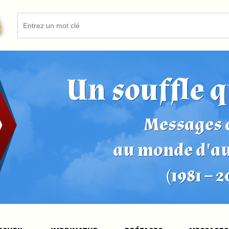
Un souffle q
Messages d
au monde d'a
(1981 – 