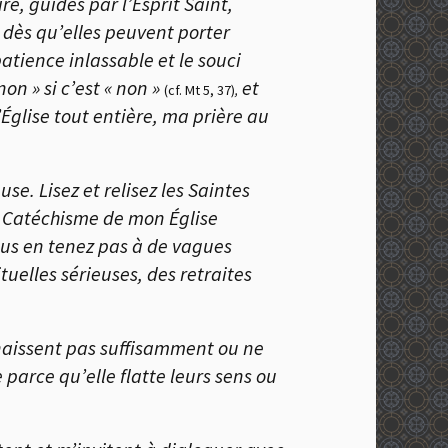
e, guidés par l’Esprit Saint,
t dès qu’elles peuvent porter
patience inlassable et le souci
non » si c’est « non »
et
(cf. Mt 5, 37)
,
’Église tout entière, ma prière au
use. Lisez et relisez les Saintes
le Catéchisme de mon Église
ous en tenez pas à de vagues
tuelles sérieuses, des retraites
naissent pas suffisamment ou ne
 parce qu’elle flatte leurs sens ou