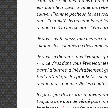
J’aimerais tellement qu’ils prennen
eux dans leur cœur. J’aimerais telle
sauver l’homme pécheur, le ressuscit
dans l’humilité, ils reconnaissent 
dimanche à la messe dans l’Euchari
Je vous invite aussi, une fois encor
comme des hommes ou des femmes nan
Je vous ai dit dans mon Évangile qu
. Ce virus dont vous êtes victime
7, 15)
parmi d’autres, a inévitablement géné
tout autant que les prophéties de ma
donnent à cœur joie. Ne les écoutez
Inspirés par des esprits mauvais e
toujours une part de vérité pour m
imminente »
(2)
-, ces faux prophèt