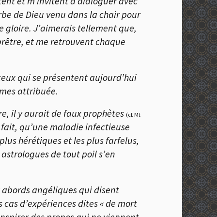
tent et m’invitent à dialoguer avec
erbe de Dieu venu dans la chair pour
e gloire. J’aimerais tellement que,
prêtre, et me retrouvent chaque
 ceux qui se présentent aujourd’hui
mes attribuée.
e, il y aurait de faux prophètes
(cf. Mt
n fait, qu’une maladie infectieuse
lus hérétiques et les plus farfelus,
 astrologues de tout poil s’en
x abords angéliques qui disent
 cas d’expériences dites « de mort
inspirer des propos qui ne viennent