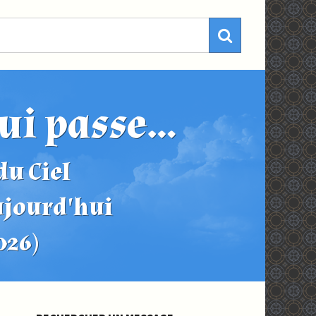
ui passe...
u Ciel
ujourd'hui
2026)