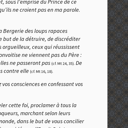
ent, sous l’emprise du Prince de ce
u’ils ne croient pas en ma parole.
la Bergerie des loups rapaces
e but de la détruire, de discréditer
es orgueilleux, ceux qui réussissent
onvoitise ne viennent pas du Père :
 elles ne passeront pas
De
(cf. Mt 24, 35)
.
s contre elle
(cf. Mt 16, 18)
.
ez vos consciences en confessant vos
er cette foi, proclamer à tous la
moqueurs, marchant selon leurs
 monde, dans le but de vous concilier