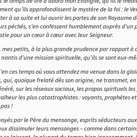
t le temps de lire d’abord mon Évangile, qu’ils le médi
ment qu’ils approfondissent le mystère de la foi : le V
er à sa suite et lui ouvrir les portes de son Royaume d
leurs péchés, s’en confessent humblement auprès d’un 
stie pour un cœur à cœur avec leur Seigneur.
e, mes petits, à la plus grande prudence par rapport à
tis d’une mission spirituelle, qu’ils se sont eux-mê
’en ces temps où vous attendez ma venue dans la gloir
s, qui, quoique frelaté dès son origine, ne transmet, e
ré, sur les réseaux sociaux, les propos spirituels les p
lheur les plus catastrophistes : voyants, prophètes et
 pas !
nvoyés par le Père du mensonge, esprits séducteurs au
ieux dissimuler leurs mensonges – comme dans certains
es se laissent, la plupart du temps bien innocemment, 