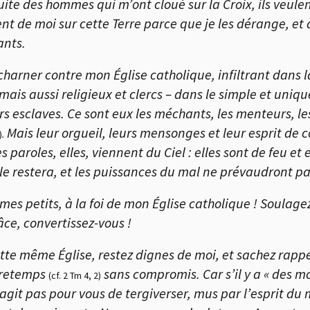
 la suite des hommes qui m’ont cloué sur la Croix, ils veul
t de moi sur cette Terre parce que je les dérange, et q
ants.
acharner contre mon Église catholique, infiltrant dans 
 mais aussi religieux et clercs – dans le simple et uniqu
eurs esclaves. Ce sont eux les méchants, les menteurs, l
Mais leur orgueil, leurs mensonges et leur esprit de c
)
.
s paroles, elles, viennent du Ciel : elles sont de feu et
 le restera, et les puissances du mal ne prévaudront pa
mes petits, à la foi de mon Église catholique ! Soulag
âce, convertissez-vous !
tte même Église, restez dignes de moi, et sachez rappel
ntretemps
sans compromis. Car s’il y a « des 
(cf. 2 Tm 4, 2)
’agit pas pour vous de tergiverser, mus par l’esprit du