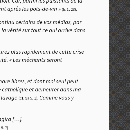
ion. Car, parmi les puissants de la
nt après les pots-de-vin »
.
(Is 1, 23)
continu certains de vos médias, par
a vérité sur tout ce qui arrive dans
tirez plus rapidement de cette crise
ité. « Les méchants seront
ndre libres, et dont moi seul peut
ise catholique et demeurer dans ma
sclavage
Comme vous y
(cf. Ga 5, 1)
.
 agira […].
 5. 7)