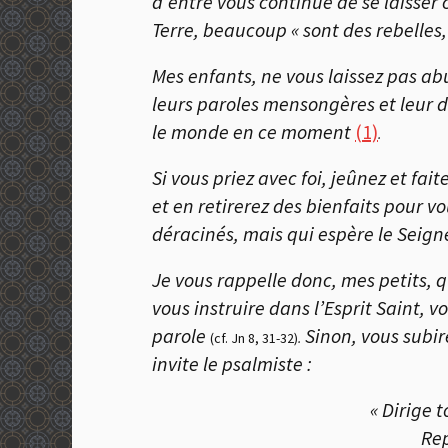
d’entre vous continue de se laisser 
Terre, beaucoup « sont des rebelles
Mes enfants, ne vous laissez pas abu
leurs paroles mensongères et leur d
le monde en ce moment
(1)
.
Si vous priez avec foi, jeûnez et fa
et en retirerez des bienfaits pour 
déracinés, mais qui espère le Seign
Je vous rappelle donc, mes petits, q
vous instruire dans l’Esprit Saint,
parole
Sinon, vous subir
(cf. Jn 8, 31-32)
.
invite le psalmiste :
« Dirige t
Rep