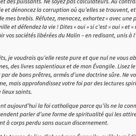
et des puissants. Ne soyez pas calculateurs. Au contrair
e et dénoncez la corruption où qu’elles se trouvent, e
té de mes brebis. Réfutez, menacez, exhortez « avec une 
le et défendez la vie ! Dites « oui » si c’est « oui » et « 
ir vos sociétés libérées du Malin – en redisant, unis à l
its, je voudrais qu’elle reste pure et que nul ne vous ab
mes, des livres sapientiaux et de mon Évangile. Lisez 
r par de bons prêtres, armés d’une doctrine sûre. Ne v
e, mais approfondissez votre foi par des lectures spiri
 lieux saints.
aujourd’hui la foi catholique parce qu’ils ne la con
tendent parler d’une forme de spiritualité qui les attire
ncent à corps perdu sans aucun discernement.