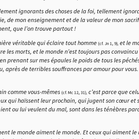
lement ignorants des choses de la foi, tellement ignora
e, de mon enseignement et de la valeur de mon sacrifi
nt, que l’on trouve partout !
mière véritable qui éclaire tout homme
et le m
(cf. Jn 1, 9)
,
tre les morts, et le monde n’est toujours pas convainc
 en prenant sur mes épaules le poids de tous les péché
ieu, après de terribles souffrances par amour pour vous
ochain comme vous-mêmes
c’est parce que cel
(cf. Mc 12, 31)
,
eux qui haïssent leur prochain, qui jugent son cœur et 
nient ou lui veulent du mal, sont dans les ténèbres par
igent le monde aiment le monde. Et ceux qui aiment le