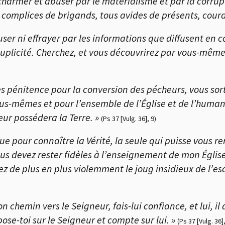
charmer et abuser par le matérialisme et par la corrupt
, complices de brigands, tous avides de présents, coura
ser ni effrayer par les informations que diffusent en 
uplicité. Cherchez, et vous découvrirez par vous-même l
ites pénitence pour la conversion des pécheurs, vous sor
vous-mêmes et pour l’ensemble de l’Église et de l’human
eur possédera la Terre. »
(Ps 37 [Vulg. 36], 9)
ue pour connaître la Vérité, la seule qui puisse vous re
 vous devez rester fidèles à l’enseignement de mon Égl
ez de plus en plus violemment le joug insidieux de l’e
on chemin vers le Seigneur, fais-lui confiance, et lui, il
ose-toi sur le Seigneur et compte sur lui. »
(Ps 37 [Vulg. 36],