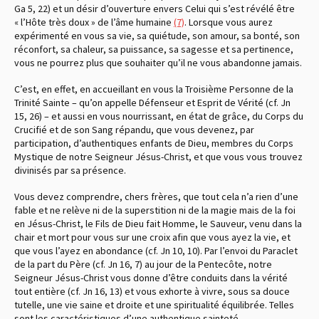
Ga 5, 22) et un désir d’ouverture envers Celui qui s’est révélé être
« l’Hôte très doux » de l’âme humaine
(7)
. Lorsque vous aurez
expérimenté en vous sa vie, sa quiétude, son amour, sa bonté, son
réconfort, sa chaleur, sa puissance, sa sagesse et sa pertinence,
vous ne pourrez plus que souhaiter qu’il ne vous abandonne jamais.
C’est, en effet, en accueillant en vous la Troisième Personne de la
Trinité Sainte – qu’on appelle Défenseur et Esprit de Vérité (cf. Jn
15, 26) – et aussi en vous nourrissant, en état de grâce, du Corps du
Crucifié et de son Sang répandu, que vous devenez, par
participation, d’authentiques enfants de Dieu, membres du Corps
Mystique de notre Seigneur Jésus-Christ, et que vous vous trouvez
divinisés par sa présence.
Vous devez comprendre, chers frères, que tout cela n’a rien d’une
fable et ne relève ni de la superstition ni de la magie mais de la foi
en Jésus-Christ, le Fils de Dieu fait Homme, le Sauveur, venu dans la
chair et mort pour vous sur une croix afin que vous ayez la vie, et
que vous l’ayez en abondance (cf. Jn 10, 10). Par l’envoi du Paraclet
de la part du Père (cf. Jn 16, 7) au jour de la Pentecôte, notre
Seigneur Jésus-Christ vous donne d’être conduits dans la vérité
tout entière (cf. Jn 16, 13) et vous exhorte à vivre, sous sa douce
tutelle, une vie saine et droite et une spiritualité équilibrée. Telles
sont les caractéristiques d’une authentique sainteté.