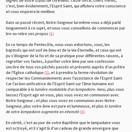
dignes de votre statut de chrétiens. Cette force, chers frères,
c’est, bien évidemment, l’Esprit Saint, qui affutera votre conscience
et vous inspirera le meilleur.
Dans un passé récent, Notre-Seigneur lui-même vous a déjà parlé
longuement à ce sujet, et nous vous conseillons de commencer par
lire ou relire ses propos
(1)
.
En ce temps de Pentecôte, nous vous exhortons, vous, les
baptisés qui ont soif de Dieu et de la Vie Éternelle, et ceux qui ont
pu s’éloigner de la foi et de sa pratique pour différentes raisons, à
regretter vos fautes, à purifier votre âme par une confession
sincère de tous vos péchés passés et présents auprès d’un prêtre
de l’Église catholique
(2)
, et à prendre la ferme résolution de
respecter les Commandements avec l’assistance de l’Esprit Saint.
Car l’action unificatrice de l’Esprit Saint sur l’âme humaine est
comparable à
la lumière modulable d’un lampadaire.
Ainsi, plus vous
laissez l’Esprit agir en vous, plus vous vivez en communion avec
Notre-Seigneur ; et plus vous vivez en communion avec Notre-
Seigneur, plus votre âme est pure et lumineuse, et plus
la lumière
de votre lampadaire augmente en intensité
(3)
.
En vérité, c’est au jour de votre Baptême que le lampadaire vous
est octroyé, et il s’agit là d’un cadeau de grande envergure que