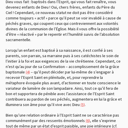
Dieu vous fait : baptisés dans l’Esprit, qui vous fait renaître, vous
devenez enfants de Dieu ! Oui, chers frères, enfants du Père du
Ciel ! Cependant, ce nouveau statut ne doit pas être considéré
comme toujours « actif » parce qu’il peut se voir invalidé à cause de
péchés graves, qui coupent ceux qui contreviennent aux volontés
divines de la communion de l’Église. Mais il vous offre la possibilité
d’être « réactivé » par le repentir et l’humilité suivis de l’absolution
sacramentelle.
Lorsqu’un enfant est baptisé à sa naissance, il est confié à ses
parents, son parrain, sa marraine puis à ses catéchistes le soin de
l’initier à la foi et aux exigences de la vie chrétienne. Cependant, ce
n’est qu’au jour de sa Confirmation – accomplissement de la grâce
baptismale
(4)
– qu’il peut décider par lui-même de s’engager à
recevoir l’Esprit Saint en plénitude, et, pour reprendre la
métaphore évoquée plus avant, d’actionner en toute conscience le
variateur de lumière de son lampadaire. Ainsi, tout ce qu’il fera de
bon et supportera de pénible avec l’assistance de l’Esprit Saint
contribuera au pardon de ses péchés, augmentera en lui la grâce et
illuminera son âme pour qu’il vive avec Dieu
(5)
.
Bien qu’une relation ordinaire à l’Esprit Saint ne se caractérise pas
communément par des ressentis émotionnels
(6)
, elle s’exprime
tout de même par un état d’esprit paisible, une joie intérieure (cf.