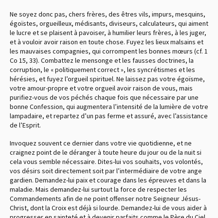
Ne soyez donc pas, chers frères, des êtres vils, impurs, mesquins,
égoïstes, orgueilleux, médisants, diviseurs, calculateurs, qui aiment
le lucre et se plaisent à pavoiser, à humilier leurs frères, à les juger,
et à vouloir avoir raison en toute chose. Fuyez les lieux malsains et
les mauvaises compagnies, qui corrompent les bonnes mœurs (cf. 1
Co 15, 33). Combattez le mensonge et les fausses doctrines, la
corruption, le « politiquement correct », les syncrétismes et les
hérésies, et fuyez l’orgueil spirituel. Ne laissez pas votre égoïsme,
votre amour-propre et votre orgueil avoir raison de vous, mais
purifiez-vous de vos péchés chaque fois que nécessaire par une
bonne Confession, qui augmentera l’intensité de la lumière de votre
lampadaire, et repartez d’un pas ferme et assuré, avec l’assistance
de l’Esprit.
Invoquez souvent ce dernier dans votre vie quotidienne, et ne
craignez point de le déranger à toute heure du jour ou de la nuit si
cela vous semble nécessaire. Dites-lui vos souhaits, vos volontés,
vos désirs soit directement soit par l’intermédiaire de votre ange
gardien. Demandez-lui paix et courage dans les épreuves et dans la
maladie. Mais demandez-lui surtout la force de respecter les
Commandements afin de ne point offenser notre Seigneur Jésus-
Christ, dont la Croix est déjà si lourde. Demandez-lui de vous aider à
progresser en sainteté et à devenir parfaits comme le Père du Ciel