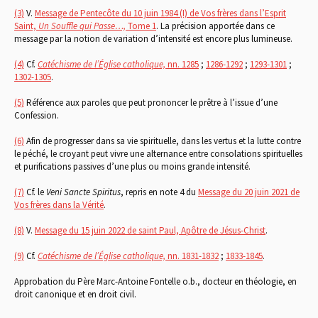
(3)
V.
Message de Pentecôte du 10 juin 1984 (I) de Vos frères dans l’Esprit
Saint,
Un Souffle qui Passe…,
Tome 1
. La précision apportée dans ce
message par la notion de variation d’intensité est encore plus lumineuse.
(4)
Cf.
Catéchisme de l’Église catholique,
nn. 1285
;
1286-1292
;
1293-1301
;
1302-1305
.
(5)
Référence aux paroles que peut prononcer le prêtre à l’issue d’une
Confession.
(6)
Afin de progresser dans sa vie spirituelle, dans les vertus et la lutte contre
le péché, le croyant peut vivre une alternance entre consolations spirituelles
et purifications passives d’une plus ou moins grande intensité.
(7)
Cf. le
Veni Sancte Spiritus
, repris en note 4 du
Message du 20 juin 2021 de
Vos frères dans la Vérité
.
(8)
V.
Message du 15 juin 2022 de saint Paul, Apôtre de Jésus-Christ
.
(9)
Cf.
Catéchisme de l’Église catholique,
nn. 1831-1832
;
1833-1845
.
Approbation du Père Marc-Antoine Fontelle o.b., docteur en théologie, en
droit canonique et en droit civil.