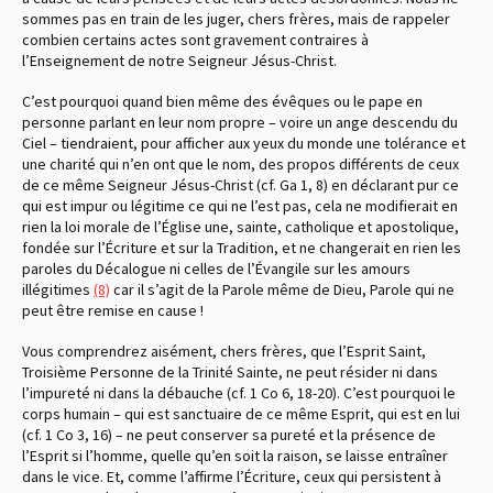
sommes pas en train de les juger, chers frères, mais de rappeler
combien certains actes sont gravement contraires à
l’Enseignement de notre Seigneur Jésus-Christ.
C’est pourquoi quand bien même des évêques ou le pape en
personne parlant en leur nom propre – voire un ange descendu du
Ciel – tiendraient, pour afficher aux yeux du monde une tolérance et
une charité qui n’en ont que le nom, des propos différents de ceux
de ce même Seigneur Jésus-Christ (cf. Ga 1, 8) en déclarant pur ce
qui est impur ou légitime ce qui ne l’est pas, cela ne modifierait en
rien la loi morale de l’Église une, sainte, catholique et apostolique,
fondée sur l’Écriture et sur la Tradition, et ne changerait en rien les
paroles du Décalogue ni celles de l’Évangile sur les amours
illégitimes
(8)
car il s’agit de la Parole même de Dieu, Parole qui ne
peut être remise en cause !
Vous comprendrez aisément, chers frères, que l’Esprit Saint,
Troisième Personne de la Trinité Sainte, ne peut résider ni dans
l’impureté ni dans la débauche (cf. 1 Co 6, 18-20). C’est pourquoi le
corps humain – qui est sanctuaire de ce même Esprit, qui est en lui
(cf. 1 Co 3, 16) – ne peut conserver sa pureté et la présence de
l’Esprit si l’homme, quelle qu’en soit la raison, se laisse entraîner
dans le vice. Et, comme l’affirme l’Écriture, ceux qui persistent à