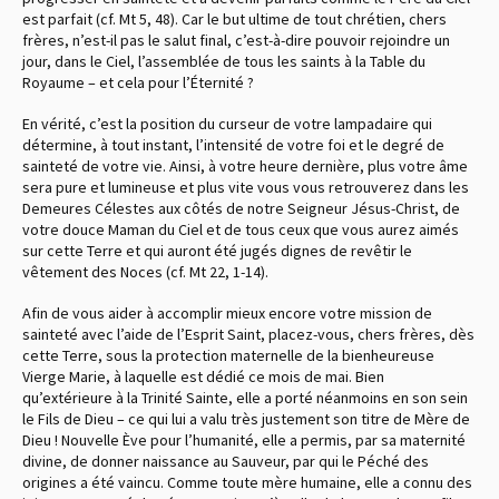
est parfait (cf. Mt 5, 48). Car le but ultime de tout chrétien, chers
frères, n’est-il pas le salut final, c’est-à-dire pouvoir rejoindre un
jour, dans le Ciel, l’assemblée de tous les saints à la Table du
Royaume – et cela pour l’Éternité ?
En vérité, c’est la position du curseur de votre lampadaire qui
détermine, à tout instant, l’intensité de votre foi et le degré de
sainteté de votre vie. Ainsi, à votre heure dernière, plus votre âme
sera pure et lumineuse et plus vite vous vous retrouverez dans les
Demeures Célestes aux côtés de notre Seigneur Jésus-Christ, de
votre douce Maman du Ciel et de tous ceux que vous aurez aimés
sur cette Terre et qui auront été jugés dignes de revêtir le
vêtement des Noces (cf. Mt 22, 1-14).
Afin de vous aider à accomplir mieux encore votre mission de
sainteté avec l’aide de l’Esprit Saint, placez-vous, chers frères, dès
cette Terre, sous la protection maternelle de la bienheureuse
Vierge Marie, à laquelle est dédié ce mois de mai. Bien
qu’extérieure à la Trinité Sainte, elle a porté néanmoins en son sein
le Fils de Dieu – ce qui lui a valu très justement son titre de Mère de
Dieu ! Nouvelle Ève pour l’humanité, elle a permis, par sa maternité
divine, de donner naissance au Sauveur, par qui le Péché des
origines a été vaincu. Comme toute mère humaine, elle a connu des