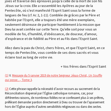
joies et traversé des épreuves jusqu’à celle de la mort de son fils
Jésus sur la croix. Elle a rassemblé les Apôtres au jour de la
Pentecôte, où s’est manifesté l’Esprit Saint sous la forme de
langues de feu (cf. Ac 2, 1-11). Comblée de grâces par le Père et
habitée par l’Esprit, elle a toujours été une mère exemplaire,
seulement désireuse de participer humblement à la mission que
Dieu lui avait confiée sur cette Terre. Qu’elle soit pour vous un
modèle de foi, d’humilité, d’obéissance, de douceur, d’amour,
d’espérance et de fidélité au Père et au Fils dans l’Esprit Saint.
Allez dans la paix du Christ, chers frères, et que l’Esprit Saint, en ce
temps de Pentecôte, vous comble de ses dons sacrés et vous
éclaire tout au long de votre vie.
+ Vos frères dans l’Esprit Saint
(1)
V.
Message du 5 janvier 2019 de notre Seigneur Jésus-Christ,
Un Souffle
qui passe…,
Tome 3
.
(2)
Cette phrase rappelle la nécessité d’avoir recours au sacrement de la
Réconciliation dispensé par l’Église catholique romaine, car, pour
différentes raisons, de nombreux fidèles ne se confessent plus à ses prêtres,
préférant demander pardon directement à Dieu ou trouver de l’apaisement
hors de l’Église auprès d’autres sensibilités religieuses ou dans des sectes.