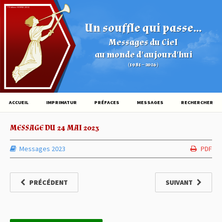
© Éditions HOVINE (2026)
Un souffle qui passe...
Messages du Ciel
au monde d'aujourd'hui
(1981 – 2026)
ACCUEIL
IMPRIMATUR
PRÉFACES
MESSAGES
RECHERCHER
MESSAGE DU 24 MAI 2023
Messages 2023
PDF
PRÉCÉDENT
SUIVANT