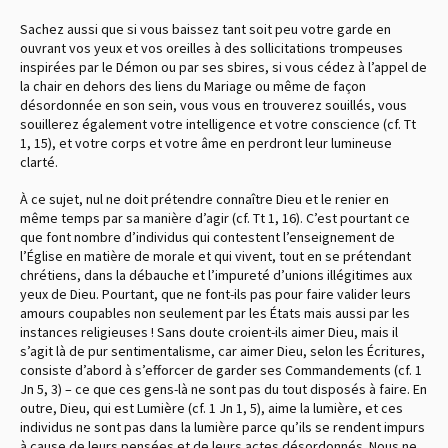
Sachez aussi que si vous baissez tant soit peu votre garde en
ouvrant vos yeux et vos oreilles à des sollicitations trompeuses
inspirées par le Démon ou par ses sbires, si vous cédez à l’appel de
la chair en dehors des liens du Mariage ou même de façon
désordonnée en son sein, vous vous en trouverez souillés, vous
souillerez également votre intelligence et votre conscience (cf. Tt
1, 15), et votre corps et votre âme en perdront leur lumineuse
clarté.
À ce sujet, nul ne doit prétendre connaître Dieu et le renier en
même temps par sa manière d’agir (cf. Tt 1, 16). C’est pourtant ce
que font nombre d’individus qui contestent l’enseignement de
l’Église en matière de morale et qui vivent, tout en se prétendant
chrétiens, dans la débauche et l’impureté d’unions illégitimes aux
yeux de Dieu. Pourtant, que ne font-ils pas pour faire valider leurs
amours coupables non seulement par les États mais aussi par les
instances religieuses ! Sans doute croient-ils aimer Dieu, mais il
s’agit là de pur sentimentalisme, car aimer Dieu, selon les Écritures,
consiste d’abord à s’efforcer de garder ses Commandements (cf. 1
Jn 5, 3) – ce que ces gens-là ne sont pas du tout disposés à faire. En
outre, Dieu, qui est Lumière (cf. 1 Jn 1, 5), aime la lumière, et ces
individus ne sont pas dans la lumière parce qu’ils se rendent impurs
à cause de leurs pensées et de leurs actes désordonnés. Nous ne