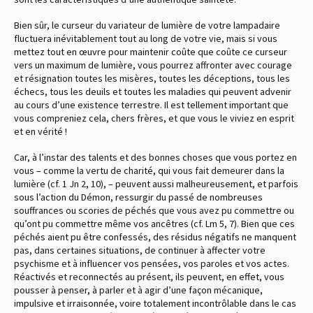
Bien sûr, le curseur du variateur de lumière de votre lampadaire
fluctuera inévitablement tout au long de votre vie, mais si vous
mettez tout en œuvre pour maintenir coûte que coûte ce curseur
vers un maximum de lumière, vous pourrez affronter avec courage
et résignation toutes les misères, toutes les déceptions, tous les
échecs, tous les deuils et toutes les maladies qui peuvent advenir
au cours d’une existence terrestre. Il est tellement important que
vous compreniez cela, chers frères, et que vous le viviez en esprit
et en vérité !
Car, à l’instar des talents et des bonnes choses que vous portez en
vous – comme la vertu de charité, qui vous fait demeurer dans la
lumière (cf. 1 Jn 2, 10), – peuvent aussi malheureusement, et parfois
sous l’action du Démon, ressurgir du passé de nombreuses
souffrances ou scories de péchés que vous avez pu commettre ou
qu’ont pu commettre même vos ancêtres (cf. Lm 5, 7). Bien que ces
péchés aient pu être confessés, des résidus négatifs ne manquent
pas, dans certaines situations, de continuer à affecter votre
psychisme et à influencer vos pensées, vos paroles et vos actes.
Réactivés et reconnectés au présent, ils peuvent, en effet, vous
pousser à penser, à parler et à agir d’une façon mécanique,
impulsive et irraisonnée, voire totalement incontrôlable dans le cas