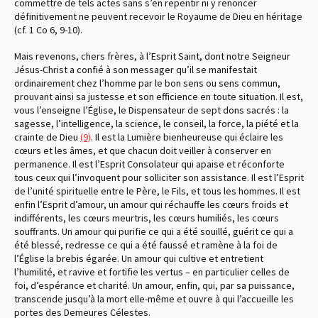
commettre de tels actes sans s’en repentir ni y renoncer
définitivement ne peuvent recevoir le Royaume de Dieu en héritage
(cf. 1 Co 6, 9-10).
Mais revenons, chers frères, à l’Esprit Saint, dont notre Seigneur
Jésus-Christ a confié à son messager qu’il se manifestait
ordinairement chez l’homme par le bon sens ou sens commun,
prouvant ainsi sa justesse et son efficience en toute situation. Il est,
vous l’enseigne l’Église, le Dispensateur de sept dons sacrés : la
sagesse, l’intelligence, la science, le conseil, la force, la piété et la
crainte de Dieu
(9)
. Il est la Lumière bienheureuse qui éclaire les
cœurs et les âmes, et que chacun doit veiller à conserver en
permanence. Il est l’Esprit Consolateur qui apaise et réconforte
tous ceux qui l’invoquent pour solliciter son assistance. Il est l’Esprit
de l’unité spirituelle entre le Père, le Fils, et tous les hommes. Il est
enfin l’Esprit d’amour, un amour qui réchauffe les cœurs froids et
indifférents, les cœurs meurtris, les cœurs humiliés, les cœurs
souffrants. Un amour qui purifie ce qui a été souillé, guérit ce qui a
été blessé, redresse ce qui a été faussé et ramène à la foi de
l’Église la brebis égarée. Un amour qui cultive et entretient
l’humilité, et ravive et fortifie les vertus – en particulier celles de
foi, d’espérance et charité. Un amour, enfin, qui, par sa puissance,
transcende jusqu’à la mort elle-même et ouvre à qui l’accueille les
portes des Demeures Célestes.