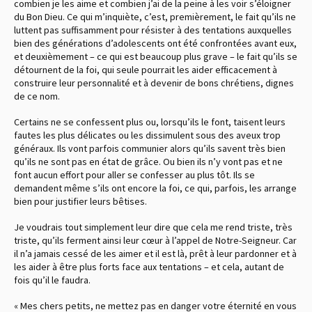
combien je les aime et combien j’ai de la peine à les voir s’éloigner
du Bon Dieu. Ce qui m’inquiète, c’est, premièrement, le fait qu’ils ne
luttent pas suffisamment pour résister à des tentations auxquelles
bien des générations d’adolescents ont été confrontées avant eux,
et deuxièmement – ce qui est beaucoup plus grave – le fait qu’ils se
détournent de la foi, qui seule pourrait les aider efficacement à
construire leur personnalité et à devenir de bons chrétiens, dignes
de ce nom.
Certains ne se confessent plus ou, lorsqu’ils le font, taisent leurs
fautes les plus délicates ou les dissimulent sous des aveux trop
généraux. Ils vont parfois communier alors qu’ils savent très bien
qu’ils ne sont pas en état de grâce. Ou bien ils n’y vont pas et ne
font aucun effort pour aller se confesser au plus tôt. Ils se
demandent même s’ils ont encore la foi, ce qui, parfois, les arrange
bien pour justifier leurs bêtises.
Je voudrais tout simplement leur dire que cela me rend triste, très
triste, qu’ils ferment ainsi leur cœur à l’appel de Notre-Seigneur. Car
il n’a jamais cessé de les aimer et il est là, prêt à leur pardonner et à
les aider à être plus forts face aux tentations – et cela, autant de
fois qu’il le faudra.
« Mes chers petits, ne mettez pas en danger votre éternité en vous