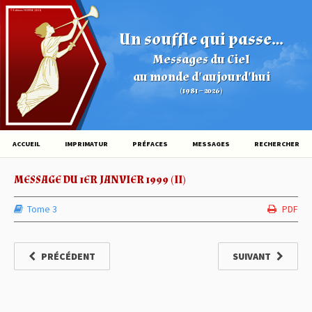
© Éditions HOVINE (2026)
Un souffle qui passe...
Messages du Ciel
au monde d'aujourd'hui
(1981 – 2026)
ACCUEIL
IMPRIMATUR
PRÉFACES
MESSAGES
RECHERCHER
MESSAGE DU 1ER JANVIER 1999 (II)
Tome 3
PDF
PRÉCÉDENT
SUIVANT