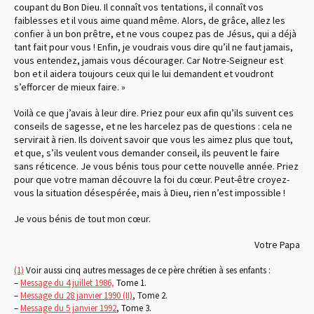
coupant du Bon Dieu. Il connaît vos tentations, il connaît vos
faiblesses et il vous aime quand même. Alors, de grâce, allez les
confier à un bon prêtre, et ne vous coupez pas de Jésus, qui a déjà
tant fait pour vous ! Enfin, je voudrais vous dire qu’il ne faut jamais,
vous entendez, jamais vous décourager. Car Notre-Seigneur est
bon et il aidera toujours ceux qui le lui demandent et voudront
s’efforcer de mieux faire. »
Voilà ce que j’avais à leur dire. Priez pour eux afin qu’ils suivent ces
conseils de sagesse, et ne les harcelez pas de questions : cela ne
servirait à rien. Ils doivent savoir que vous les aimez plus que tout,
et que, s’ils veulent vous demander conseil, ils peuvent le faire
sans réticence. Je vous bénis tous pour cette nouvelle année. Priez
pour que votre maman découvre la foi du cœur. Peut-être croyez-
vous la situation désespérée, mais à Dieu, rien n’est impossible !
Je vous bénis de tout mon cœur.
Votre Papa
(1)
Voir aussi cinq autres messages de ce père chrétien à ses enfants :
–
Message du 4 juillet 1986,
Tome 1.
–
Message du 28 janvier 1990 (II)
, Tome 2.
–
Message du 5 janvier 1992
, Tome 3.